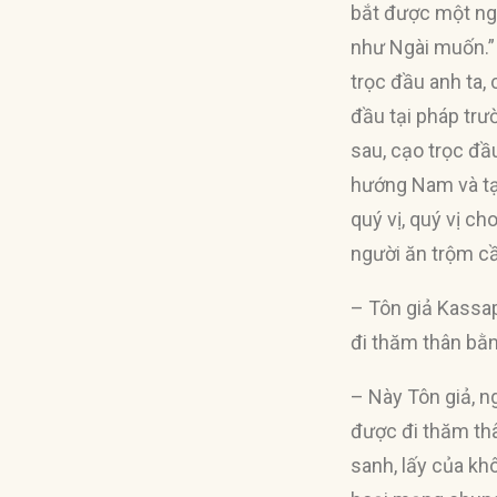
bắt được một ngư
như Ngài muốn.” T
trọc đầu anh ta,
đầu tại pháp trư
sau, cạo trọc đầ
hướng Nam và tạ
quý vị, quý vị c
người ăn trộm c
– Tôn giả Kassa
đi thăm thân bằn
– Này Tôn giả, n
được đi thăm thâ
sanh, lấy của khô