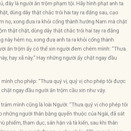
 đây là người ăn trộm phạm tội. Hãy hình phạt anh ta
hặt, dùng dây thật chắc trói hai tay ra đằng sau, cạo
 hẻm nọ, xong đưa ra khỏi cổng thành hướng Nam mà chặt
m thật chặt, dùng dây thật chắc trói hai tay ra đằng
ờng này hẻm nọ, xong đưa anh ta ra khỏi cổng thành
ười ăn trộm ấy có thể xin người đem chém mình: “Thưa
 này, hay xã này.” Hay những người ấy chặt ngay đầu
ình cho phép: “Thưa quý vị, quý vị cho phép tôi được
y chặt ngay đầu người ăn trộm cầu xin như vậy.
trảm mình cũng là loài Người: “Thưa quý vị cho phép tôi
ao những người thân bằng quyến thuộc của Ngài, đã sát
i phù phiếm, tham dục, sân hận và tà kiến, sau khi thân