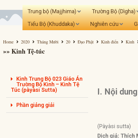
Trung bộ (Majjhima)
Trường Bộ (Dìgha)
Tiểu Bộ (Khuddaka)
Nghiên cứu
G
Home
2020
Tháng Mười
20
Đạo Phật
Kinh điển
Kinh
»» Kinh Tệ-túc
Kinh Trung Bộ 023 Giáo Án
Trường Bộ Kinh – Kinh Tệ
Túc (pàyàsi Sutta)
I. Nội dun
Phần giảng giải
(Pàyàsi sutta)
Dịch giả: Thích