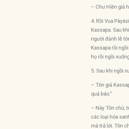
– Chư Hiền giả h
4. Rồi Vua Pàyàs
Kassapa. Sau khi
người đảnh lễ tô
Kassapa rồi ngồi
họ rồi ngồi xuốn
5. Sau khi ngồi 
– Tôn giả Kassap
quả báo.”
– Này Tôn chủ, t
các loại hóa san
mà trả lời. Tôn 