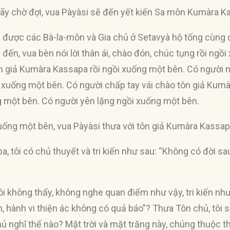
ãy chờ đợi, vua Pàyàsi sẽ đến yết kiến Sa môn Kumàra K
i được các Bà-la-môn và Gia chủ ở Setavyà hộ tống cùng 
 đến, vua bèn nói lời thân ái, chào đón, chúc tụng rồi ng
n giả Kumàra Kassapa rồi ngồi xuống một bên. Có người nó
 xuống một bên. Có người chấp tay vái chào tôn giả Kum
g một bên. Có người yên lặng ngồi xuống một bên.
xuống một bên, vua Pàyàsi thưa với tôn giả Kumàra Kassap
a, tôi có chủ thuyết và tri kiến như sau: “Không có đời sa
ôi không thấy, không nghe quan điểm như vậy, tri kiến như
h, hành vi thiện ác không có quả báo”? Thưa Tôn chủ, tôi 
chủ nghĩ thế nào? Mặt trời và mặt trăng này, chúng thuộc 