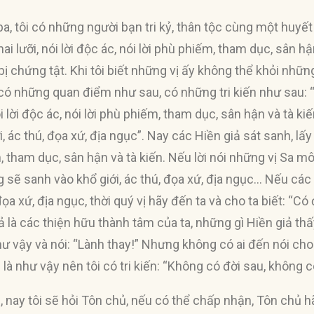
a, tôi có những người bạn tri kỷ, thân tộc cùng một huyết
 hai lưỡi, nói lời độc ác, nói lời phù phiếm, tham dục, sân 
 bị chứng tật. Khi tôi biết những vị ấy không thể khỏi nhữn
ó những quan điểm như sau, có những tri kiến như sau: “N
 nói lời độc ác, nói lời phù phiếm, tham dục, sân hận và tà
, ác thú, đọa xứ, địa ngục”. Nay các Hiền giả sát sanh, lấy c
, tham dục, sân hận và tà kiến. Nếu lời nói những vị Sa m
sẽ sanh vào khổ giới, ác thú, đọa xứ, địa ngục… Nếu các
 đọa xứ, địa ngục, thời quý vị hãy đến ta và cho ta biết: “C
ả là các thiện hữu thành tâm của ta, những gì Hiền giả thấy
ư vậy và nói: “Lành thay!” Nhưng không có ai đến nói cho 
là như vậy nên tôi có tri kiến: “Không có đời sau, không c
, nay tôi sẽ hỏi Tôn chủ, nếu có thể chấp nhận, Tôn chủ hã