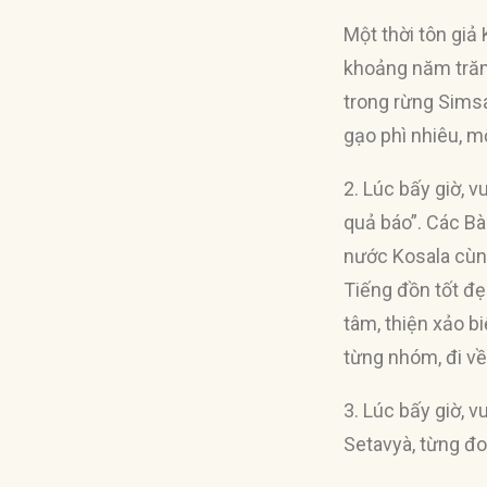
Một thời tôn giả
khoảng năm trăm 
trong rừng Simsa
gạo phì nhiêu, m
2. Lúc bấy giờ, v
quả báo”. Các B
nước Kosala cùng
Tiếng đồn tốt đẹp
tâm, thiện xảo bi
từng nhóm, đi về
3. Lúc bấy giờ, v
Setavyà, từng đo