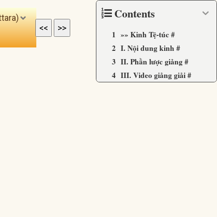
Contents
tara)
<<
>>
»» Kinh Tệ-túc #
I. Nội dung kinh #
II. Phần lược giảng #
III. Video giảng giải #