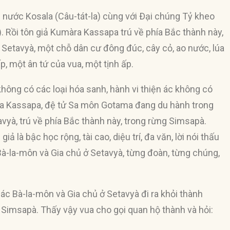
 nước Kosala (Câu-tát-la) cùng với Ðại chúng Tỷ kheo
. Rồi tôn giả Kumàra Kassapa trú về phía Bắc thành này,
i Setavyà, một chỗ dân cư đông đúc, cây cỏ, ao nước, lúa
, một ân tứ của vua, một tịnh ấp.
 không có các loại hóa sanh, hành vi thiện ác không có
ra Kassapa, đệ tử Sa môn Gotama đang du hành trong
yà, trú về phía Bắc thành này, trong rừng Simsapà.
là bậc học rộng, tài cao, diệu trí, đa văn, lời nói thấu
ị Bà-la-môn và Gia chủ ở Setavyà, từng đoàn, từng chúng,
 các Bà-la-môn và Gia chủ ở Setavyà đi ra khỏi thành
 Simsapà. Thấy vậy vua cho gọi quan hộ thành và hỏi: