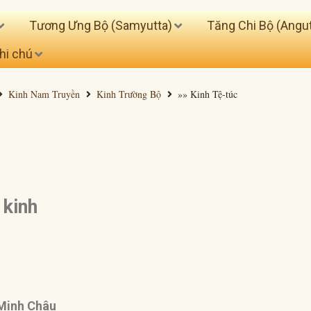
Tương Ưng Bộ (Samyutta)
Tăng Chi Bộ (Angut
hi chú
Kinh Nam Truyền
Kinh Trường Bộ
»» Kinh Tệ-túc
g kinh
 Minh Châu