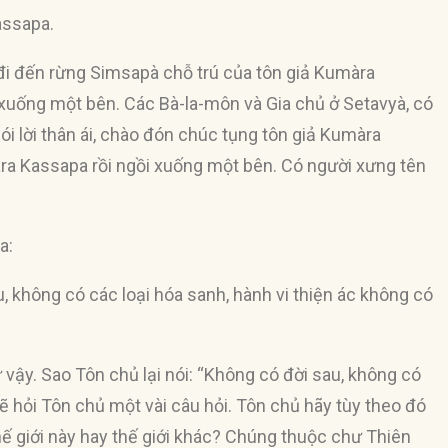
assapa.
đi đến rừng Simsapà chỗ trú của tôn giả Kumàra
ồi xuống một bên. Các Bà-la-môn và Gia chủ ở Setavyà, có
i lời thân ái, chào đón chúc tụng tôn giả Kumàra
àra Kassapa rồi ngồi xuống một bên. Có người xưng tên
a:
u, không có các loại hóa sanh, hành vi thiện ác không có
 vậy. Sao Tôn chủ lại nói: “Không có đời sau, không có
sẽ hỏi Tôn chủ một vài câu hỏi. Tôn chủ hãy tùy theo đó
thế giới này hay thế giới khác? Chúng thuộc chư Thiên