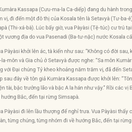
 Kumàra Kassapa (Cưu-ma-la Ca-diếp) đang du hành trong
vị, đi đến một đô thị của Kosala tên là Setavyà (Tư-ba-ê)
pà (Thi-xá-bà). Lúc bấy giờ, vua Pàyàsi (Tệ-túc) cư trú tạ
ột vương địa do vua Pasenadi (Ba-tư-nặc) nước Kosala cấp
ua Pàyàsi khởi lên ác, tà kiến như sau: “Không có đời sau,
à-la-môn và Gia chủ ở Setavyà được nghe: “Sa môn Kumà
 với Ðại chúng Tỷ kheo khoảng năm trăm vị, đã đến Setav
 sau đây về tôn giả Kumàra Kassapa được khởi lên: “Tôn giả 
ện tài, bậc trưởng lão và bậc A la hán như vậy.” Rồi các v
 hướng Bắc, đến tại rừng Simsapà.
ua Pàyàsi đi lên lầu thượng để nghỉ trưa. Vua Pàyàsi thấy
àn, từng chúng, từng nhóm đi về hướng Bắc, đến tại rừng