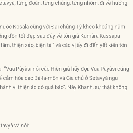
Setavyà, từng đoàn, từng chúng, từng nhóm, đi về hướng
nước Kosala cùng với Ðại chúng Tỷ kheo khoảng năm
Tiếng đồn tốt đẹp sau đây về tôn giả Kumàra Kassapa
u tâm, thiện xảo, biện tài” và các vị ấy đi đến yết kiến tôn
: “Vua Pàyàsi nói các Hiền giả hãy đợi. Vua Pàyàsi cũng
 cảm hóa các Bà-la-môn và Gia chủ ở Setavyà ngu
hành vi thiện ác có quả báo”. Này Khanh, sự thật không
.
tavyà và nói: