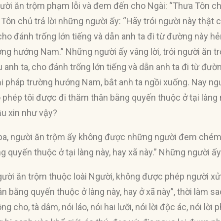
ời ăn trộm phạm lỗi và đem đến cho Ngài: “Thưa Tôn chủ,
ôn chủ trả lời những người ấy: “Hãy trói người này thật c
 cho đánh trống lớn tiếng và dẫn anh ta đi từ đường này
ờng hướng Nam.” Những người ấy vâng lời, trói người ăn trộ
u anh ta, cho đánh trống lớn tiếng và dẫn anh ta đi từ đư
i pháp trường hướng Nam, bắt anh ta ngồi xuống. Nay ng
ho phép tôi được đi thăm thân bằng quyến thuộc ở tại làng
ầu xin như vậy?
pa, người ăn trộm ấy không được những người đem chém m
g quyến thuộc ở tại làng này, hay xã này.” Những người ấ
gười ăn trộm thuộc loài Người, không được phép người xử 
n bằng quyến thuộc ở làng này, hay ở xã này”, thời làm s
ng cho, tà dâm, nói láo, nói hai lưỡi, nói lời độc ác, nói lờ