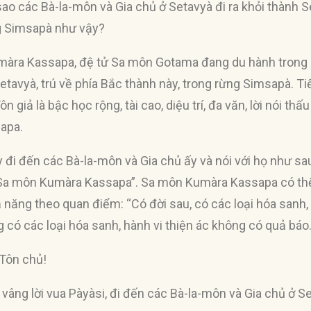
sao các Bà-la-môn và Gia chủ ở Setavyà đi ra khỏi thành 
ng Simsapà như vậy?
àra Kassapa, đệ tử Sa môn Gotama đang du hành trong 
Setavyà, trú về phía Bắc thành này, trong rừng Simsapà. 
n giả là bậc học rộng, tài cao, diệu trí, đa văn, lời nói thấ
apa.
 đi đến các Bà-la-môn và Gia chủ ấy và nói với họ như sau
 Sa môn Kumàra Kassapa”. Sa môn Kumàra Kassapa có thể
năng theo quan điểm: “Có đời sau, có các loại hóa sanh, 
g có các loại hóa sanh, hành vi thiện ác không có quả báo
 Tôn chủ!
 vâng lời vua Pàyàsi, đi đến các Bà-la-môn và Gia chủ ở Se