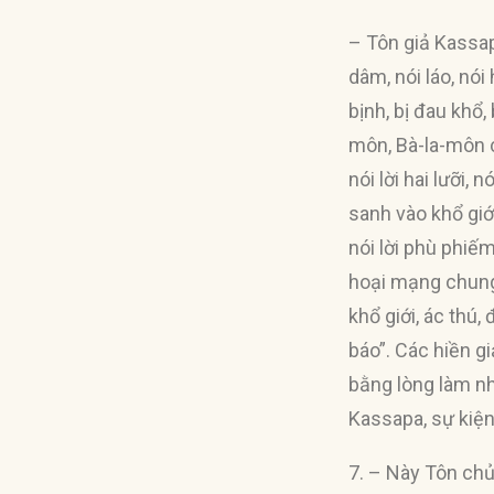
– Tôn giả Kassap
dâm, nói láo, nói
bịnh, bị đau khổ,
môn, Bà-la-môn c
nói lời hai lưỡi,
sanh vào khổ giới
nói lời phù phiếm
hoại mạng chung 
khổ giới, ác thú,
báo”. Các hiền gi
bằng lòng làm nh
Kassapa, sự kiện 
7. – Này Tôn chủ