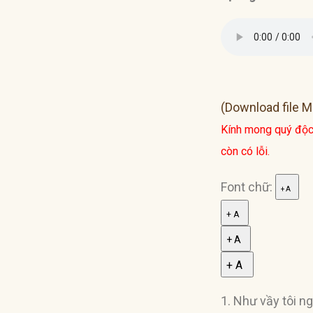
(Download file 
Kính mong quý độc
còn có lỗi.
Font chữ:
+ A
+ A
+ A
+ A
1. Như vầy tôi n