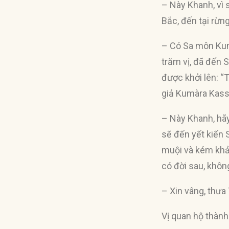
– Này Khanh, vì 
Bắc, đến tại rừ
– Có Sa môn Kum
trăm vị, đã đến 
được khởi lên: “Tô
giả Kumàra Kass
– Này Khanh, hãy
sẽ đến yết kiến
muội và kém khả 
có đời sau, khôn
– Xin vâng, thưa
Vị quan hộ thành