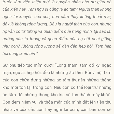
trước làm việc thiện mới là nguyên nhân cho sự giàu có
của kiếp này. Tâm ngu si cũng là ác tâm! Người thân không
nghe lời khuyên của con, con cảm thấy không thoải mái,
đây là không rộng lượng. Dẫu là người thân của con, nhưng
họ vẫn có tư tưởng và quan điểm của riêng mình, tại sao lại
cưỡng cầu tư tưởng và quan điểm của họ bắt phải giống
như con? Không rộng lượng sẽ dẫn đến hẹp hòi. Tâm hẹp
hòi cũng là ác tâm”.
Sư phụ tiếp tục mỉm cười: “Lòng tham, tâm đố kỵ, ngạo
mạn, ngu si, hẹp hòi, đều là những ác tâm. Bởi vì nội tâm
của con chứa đựng những ác tâm ấy, nên những thống
khổ mới tồn tại trong con. Nếu con có thể loại trừ những
ác tâm đó, những thống khổ kia sẽ tan thành mây khói”.
Con đem niềm vui và thỏa mãn của mình đặt lên tiền thu
nhập và của cải, con hãy nghĩ lại xem, căn bản con sẽ