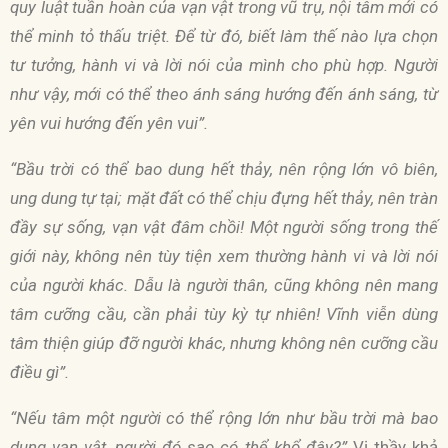
quy luật tuần hoàn của vạn vật trong vũ trụ, nội tâm mới có
thể minh tỏ thấu triệt. Để từ đó, biết làm thế nào lựa chọn
tư tưởng, hành vi và lời nói của mình cho phù hợp. Người
như vậy, mới có thể theo ánh sáng hướng đến ánh sáng, từ
yên vui hướng đến yên vui”.
“Bầu trời có thể bao dung hết thảy, nên rộng lớn vô biên,
ung dung tự tại; mặt đất có thể chịu đựng hết thảy, nên tràn
đầy sự sống, vạn vật đâm chồi! Một người sống trong thế
giới này, không nên tùy tiện xem thường hành vi và lời nói
của người khác. Dẫu là người thân, cũng không nên mang
tâm cưỡng cầu, cần phải tùy kỳ tự nhiên! Vĩnh viễn dùng
tâm thiện giúp đỡ người khác, nhưng không nên cưỡng cầu
điều gì”.
“Nếu tâm một người có thể rộng lớn như bầu trời mà bao
dung vạn vật, người đó sao có thể khổ đây?”
Vị thầy khả