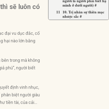
người là người phải biết hạ
mình ở dưới người) #
 thì sẽ luôn có
10. Trị nhân sự thiên mạc
nhược sắc #
ạc đại vu dục đắc, cố
ông hại nào lớn bằng
ầu bên trong mà không
giả phú”, người biết
quyết định vinh nhục,
 phân biệt người giàu
ư tiền tài, của cải…