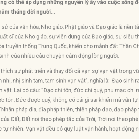
cũng có thể áp dụng những nguyên lý ấy vào cuộc sống đ
 năm tháng đời người…
 sử của văn hóa, Nho giáo, Phật giáo và Đạo giáo là nền 
ất sĩ của Nho giáo, sự viên dung của Đạo giáo, sự siêu th
hóa truyền thống Trung Quốc, khiến cho mảnh đất Thần C
ất sinh của nhiều câu chuyện cảm động lòng người.
thích sự phát triển và thay đổi cả vạn sự vạn vật trong vũ
 nhị, nhị sinh tam, tam sinh vạn vật”, nghĩa là: Đạo sinh ra
vạn vật. Lại có câu: “Đạo chi tôn, đức chi quý, phu mạc chi
ợc tôn, Đức được quý, không có cái gì sai khiến mà vẫn tự
Nhân pháp địa, địa pháp thiên, thiên pháp đạo, đạo pháp tự
của Đất, Đất noi theo phép tắc của Trời, Trời noi theo ph
c tự nhiên. Vạn vật đều có quy luật vận hành, hoạt động 