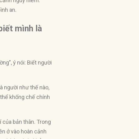
n cảnh nguy hiểm.
bình an.
 biết mình là
ờng”, ý nói: Biết người
là người như thế nào,
ó thể khống chế chính
í của bản thân. Trong
ên ở vào hoàn cảnh