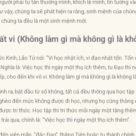
gười phải tự tán thưởng mình, khích lệ mình, tin tưởng v
 vậy, chúng ta sẽ phát hiện ra rằng, sinh mệnh của chú
, chúng ta đều là một sinh mệnh mới.
 bất vi (Không làm gì mà không gì là k
Kinh, Lão Tử nói: “Vi học nhật ích, vi đạo nhật tổn. Tổn c
i”. Nghĩa là: Việc học thì ngày một thọ ích thêm, tu Đạo thì 
iếp, cho đến khi vô vi. Không làm gì mà không gì là không 
sinh ra, bắt đầu từ số không, tất cả đều thông qua học tập
ghèo đến mức không được đi học, nhưng họ cũng thông 
ợc tri thức. Học tập thì tri thức mỗi ngày một tăng thêm
trải qua, chính là: “Việc học thì ngày một thọ ích thêm”.
đến viên mãn, “đắc Đạo”, thăng Tiên hoặc tu thành chính