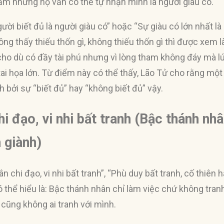
ắm nhưng họ vẫn có thể tự nhận mình là người giàu có.
i biết đủ là người giàu có” hoặc “Sự giàu có lớn nhất là kh
ông thấy thiếu thốn gì, không thiếu thốn gì thì được xem là 
 cho dù có đầy tài phú nhưng vì lòng tham không đáy mà 
tai họa lớn. Từ điểm này có thể thấy, Lão Tử cho rằng một
 bởi sự “biết đủ” hay “không biết đủ” vậy.
i đạo, vi nhi bất tranh (Bậc thánh nhâ
h giành)
n chi đạo, vi nhi bất tranh”, “Phù duy bất tranh, cố thiên
 thể hiểu là: Bậc thánh nhân chỉ làm việc chứ không tran
 cũng không ai tranh với mình.