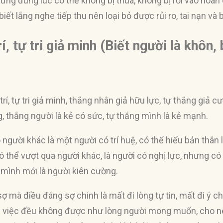
dừng đúng lúc có thể không bị thua, không bị rơi vào hoà
ết lắng nghe tiếp thu nên loại bỏ được rủi ro, tai nạn và 
rí, tự tri giả minh (Biết người là khôn,
trí, tự tri giả minh, thắng nhân giả hữu lực, tự thắng giả cư
ng, thắng người là kẻ có sức, tự thắng mình là kẻ mạnh.
 người khác là một người có trí huệ, có thể hiểu bản thân 
Có thể vượt qua người khác, là người có nghị lực, nhưng c
 mình mới là người kiên cường.
mà điều đáng sợ chính là mất đi lòng tự tin, mất đi ý ch
i việc đều không được như lòng người mong muốn, cho n