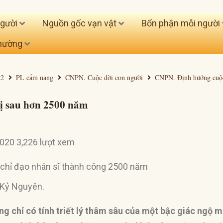
người
Nguồn gốc vạn vật
Bổn phận mỗi người
thường
22
PL cẩm nang
CNPN. Cuộc đời con người
CNPN. Định hướng cuộ
rị sau hơn 2500 năm
020 3,226 lượt xem
 Kỷ Nguyên.
g chỉ có tính triết lý thâm sâu của một bậc giác ngộ mà