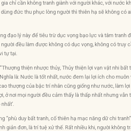
gia chỉ cần không tranh giành với người khác, với nước k
 dùng đức thu phục lòng người thì thiên hạ sẽ không có ai 
ng đạo lý này để tiêu trừ dục vọng bạo lực và tâm tranh 
 người đều làm được không có dục vọng, không có truy cầ
 tự tại.
Thượng thiện nhược thủy, Thủy thiện lợi vạn vật nhi bất 
 Nghĩa là: Nước là tốt nhất, nước đem lại lợi ích cho muôn
cao thượng của bậc trí nhân cũng giống như nước, làm lợ
 lợi, ở nơi mọi người đều cảm thấy là thấp nhất nhưng vẫ
 nhất’.
g “phù duy bất tranh, cố thiên hạ mạc năng dữ chi tranh”
h giản đơn, là trí tuệ xử thế. Rất nhiều khi, người không 