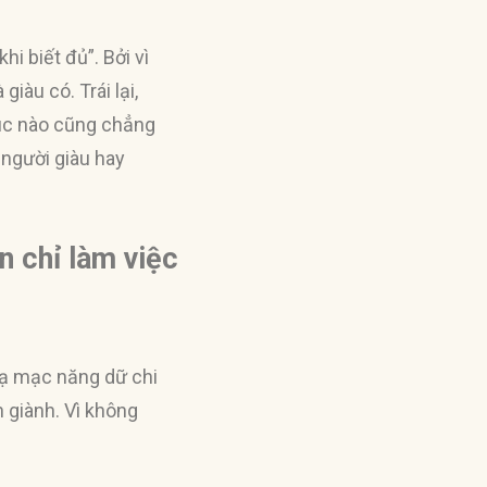
i biết đủ”. Bởi vì
giàu có. Trái lại,
lúc nào cũng chẳng
 người giàu hay
n chỉ làm việc
 hạ mạc năng dữ chi
h giành. Vì không