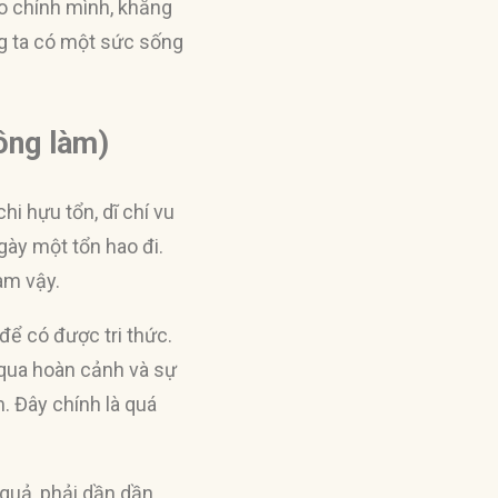
ào chính mình, khẳng
ng ta có một sức sống
hông làm)
hi hựu tổn, dĩ chí vu
ngày một tổn hao đi.
làm vậy.
 để có được tri thức.
qua hoàn cảnh và sự
. Đây chính là quá
 quả, phải dần dần