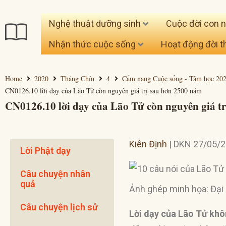
Nghệ thuật dưỡng sinh
Cuộc đời con 
Nhận thức cuộc sống
Hoạt động đời 
Home
2020
Tháng Chín
4
Cẩm nang Cuộc sống - Tâm học 20
CN0126.10 lời dạy của Lão Tử còn nguyên giá trị sau hơn 2500 năm
CN0126.10 lời dạy của Lão Tử còn nguyên giá t
Kiên Định
| DKN 27/05/2
Lời Phật dạy
Câu chuyện nhân
quả
Ảnh ghép minh họa: Đại
Câu chuyện lịch sử
Lời dạy của Lão Tử khôn