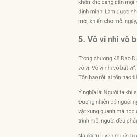
khốn khó càng cần mọi n
định mình. Làm được như
mới, khiến cho mỗi ngày
5. Vô vi nhi vô
Trong chương 48 Đạo Đức 
vô vi. Vô vi nhi vô bất v
Tổn hao rồi lại tổn hao t
Ý nghĩa là: Người ta khi 
Đương nhiên có người n
vật xung quanh mà học đư
trình mỗi người đều phải 
Người tu luyện muốn tu 