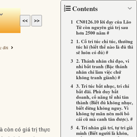
Contents
<<
>>
CN0126.10 lời dạy của Lão
Tử còn nguyên giá trị sau
hơn 2500 năm #
1. Cố tri túc chi túc, thường
túc hĩ (biết thế nào là đủ thì
c đời
sẽ luôn có đủ) #
2. Thánh nhân chi đạo, vi
nhi bất tranh (Bậc thánh
nhân chỉ làm việc chứ
không tranh giành) #
3. Tri túc bất nhục, tri chỉ
bất đãi. Phù duy bất
doanh, cố năng tế nhi tân
thành (Biết đủ không nhục,
biết dừng không nguy. Vì
không tự mãn nên mới bỏ
cái cũ mà canh tân được). #
4. Tri nhân giả trí, tự tri giả
 còn có giá trị thực
minh (Biết người là khôn,