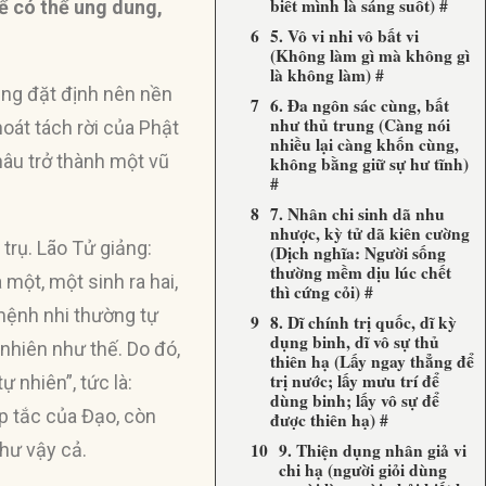
biết mình là sáng suốt) #
ể có thể ung dung,
5. Vô vi nhi vô bất vi
(Không làm gì mà không gì
là không làm) #
tảng đặt định nên nền
6. Đa ngôn sác cùng, bất
như thủ trung (Càng nói
oát tách rời của Phật
nhiều lại càng khốn cùng,
hâu trở thành một vũ
không bằng giữ sự hư tĩnh)
#
7. Nhân chi sinh dã nhu
nhược, kỳ tử dã kiên cường
 trụ. Lão Tử giảng:
(Dịch nghĩa: Người sống
thường mềm dịu lúc chết
 một, một sinh ra hai,
thì cứng cỏi) #
 mệnh nhi thường tự
8. Dĩ chính trị quốc, dĩ kỳ
dụng binh, dĩ vô sự thủ
 nhiên như thế. Do đó,
thiên hạ (Lấy ngay thẳng để
trị nước; lấy mưu trí để
 nhiên”, tức là:
dùng binh; lấy vô sự để
ép tắc của Đạo, còn
được thiên hạ) #
như vậy cả.
9. Thiện dụng nhân giả vi
chi hạ (người giỏi dùng