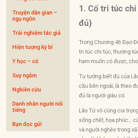
1. Cố tri túc ch
Truyện dân gian –
ngụ ngôn
đủ)
Trải nghiệm tác giả
Trong Chương 46 Đạo Đức
Hiện tượng kỳ bí
tri túc chi túc, thường t
Y học – cổ
ham muốn có được, cho n
Suy ngẫm
Tư tưởng biết đủ của Lã
cầu bên ngoài, là theo đu
Nghiên cứu
đủ là người giàu có.
Danh nhân người nổi
tiếng
Lão Tử vô cùng coi trọng
sống chết, họa phúc… củ
Bạn đọc gửi
và người nghèo trong xã 