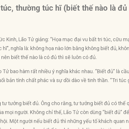
i túc, thường túc hĩ (biết thế nào là đủ
 Kinh, Lão Tử giảng: “Họa mạc đại vu bất tri túc, cữu m
úc hĩ”, nghĩa là: không họa nào lớn bằng không biết đủ, kh
ên biết thế nào là có đủ thì sẽ luôn có đủ.
o Tử bao hàm rất nhiều ý nghĩa khác nhau. “Biết đủ” là c
ổi bản tính chất phác và sự dồi dào về tinh thần. “Tri túc 
 tư tưởng biết đủ. Ông cho rằng, tư tưởng biết đủ có thể 
a mọi người. Không chỉ thế, Lão Tử còn dùng “biết đủ” để
hội. Một người nếu biết đủ thì những yếu tố khách quan nh