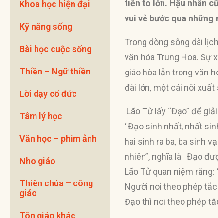
tiễn to lớn. Hậu nhân 
Khoa học hiện đại
vui vẻ bước qua những
Kỹ năng sống
Trong dòng sông dài lịch
Bài học cuộc sống
văn hóa Trung Hoa. Sự xu
Thiền – Ngữ thiền
giáo hòa lẫn trong văn 
đài lớn, một cái nôi xu
Lời dạy cổ đức
Lão Tử lấy “Đạo” để giải 
Tâm lý học
“Đạo sinh nhất, nhất sinh
Văn học – phim ảnh
hai sinh ra ba, ba sinh 
nhiên”, nghĩa là: Đạo đư
Nho giáo
Lão Tử quan niệm rằng: “
Thiên chúa – công
Người noi theo phép tắc 
giáo
Đạo thì noi theo phép tắ
Tôn giáo khác