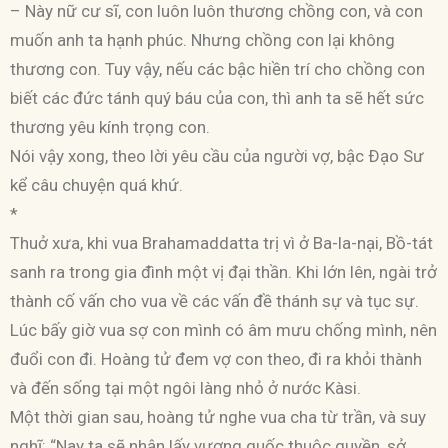
– Này nữ cư sĩ, con luôn luôn thương chồng con, và con
muốn anh ta hạnh phúc. Nhưng chồng con lại không
thương con. Tuy vậy, nếu các bậc hiền trí cho chồng con
biết các đức tánh quý báu của con, thì anh ta sẽ hết sức
thương yêu kính trọng con.
Nói vậy xong, theo lời yêu cầu của người vợ, bậc Ðạo Sư
kể câu chuyện quá khứ.
*
Thuở xưa, khi vua Brahamaddatta trị vì ở Ba-la-nại, Bồ-tát
sanh ra trong gia đình một vị đại thần. Khi lớn lên, ngài trở
thành cố vấn cho vua về các vấn đề thánh sự và tục sự.
Lúc bấy giờ vua sợ con mình có âm mưu chống mình, nên
đuổi con đi. Hoàng tử đem vợ con theo, đi ra khỏi thành
và đến sống tại một ngôi làng nhỏ ở nước Kàsi.
Một thời gian sau, hoàng tử nghe vua cha từ trần, và suy
nghĩ: “Nay ta sẽ nhận lấy vương quốc thuộc quyền, sở