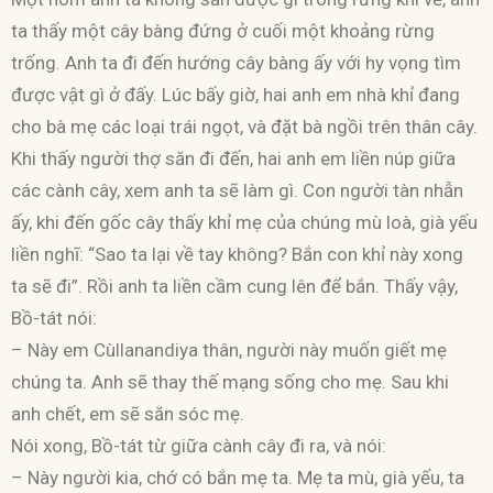
ta thấy một cây bàng đứng ở cuối một khoảng rừng
trống. Anh ta đi đến hướng cây bàng ấy với hy vọng tìm
được vật gì ở đấy. Lúc bấy giờ, hai anh em nhà khỉ đang
cho bà mẹ các loại trái ngọt, và đặt bà ngồi trên thân cây.
Khi thấy người thợ săn đi đến, hai anh em liền núp giữa
các cành cây, xem anh ta sẽ làm gì. Con người tàn nhẫn
ấy, khi đến gốc cây thấy khỉ mẹ của chúng mù loà, già yếu
liền nghĩ: “Sao ta lại về tay không? Bắn con khỉ này xong
ta sẽ đi”. Rồi anh ta liền cầm cung lên để bắn. Thấy vậy,
Bồ-tát nói:
– Này em Cùllanandiya thân, người này muốn giết mẹ
chúng ta. Anh sẽ thay thế mạng sống cho mẹ. Sau khi
anh chết, em sẽ săn sóc mẹ.
Nói xong, Bồ-tát từ giữa cành cây đi ra, và nói:
– Này người kia, chớ có bắn mẹ ta. Mẹ ta mù, già yếu, ta