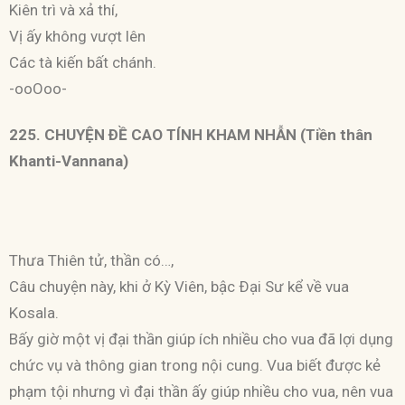
Kiên trì và xả thí,
Vị ấy không vượt lên
Các tà kiến bất chánh.
-ooOoo-
225. CHUYỆN ÐỀ CAO TÍNH KHAM NHẪN (Tiền thân
Khanti-Vannana)
Thưa Thiên tử, thần có…,
Câu chuyện này, khi ở Kỳ Viên, bậc Ðại Sư kể về vua
Kosala.
Bấy giờ một vị đại thần giúp ích nhiều cho vua đã lợi dụng
chức vụ và thông gian trong nội cung. Vua biết được kẻ
phạm tội nhưng vì đại thần ấy giúp nhiều cho vua, nên vua