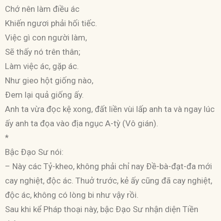
Chớ nên làm điều ác
Khiến ngươi phải hối tiếc.
Việc gì con người làm,
Sẽ thấy nó trên thân;
Làm việc ác, gặp ác.
Như gieo hột giống nào,
Ðem lại quả giống ấy.
Anh ta vừa đọc kệ xong, đất liền vùi lấp anh ta và ngay lúc
ấy anh ta đọa vào địa ngục A-tỳ (Vô gián).
*
Bậc Ðạo Sư nói:
– Này các Tỷ-kheo, không phải chỉ nay Ðề-bà-đạt-đa mới
cay nghiệt, độc ác. Thuở trước, kẻ ấy cũng đã cay nghiệt,
độc ác, không có lòng bi như vậy rồi.
Sau khi kể Pháp thoại này, bậc Ðạo Sư nhận diện Tiền