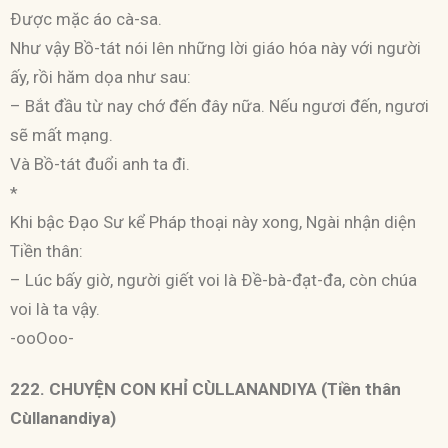
Ðược mặc áo cà-sa.
Như vậy Bồ-tát nói lên những lời giáo hóa này với người
ấy, rồi hăm dọa như sau:
– Bắt đầu từ nay chớ đến đây nữa. Nếu ngươi đến, ngươi
sẽ mất mạng.
Và Bồ-tát đuổi anh ta đi.
*
Khi bậc Ðạo Sư kể Pháp thoại này xong, Ngài nhận diện
Tiền thân:
– Lúc bấy giờ, người giết voi là Ðề-bà-đạt-đa, còn chúa
voi là ta vậy.
-ooOoo-
222. CHUYỆN CON KHỈ CÙLLANANDIYA (Tiền thân
Cùllanandiya)