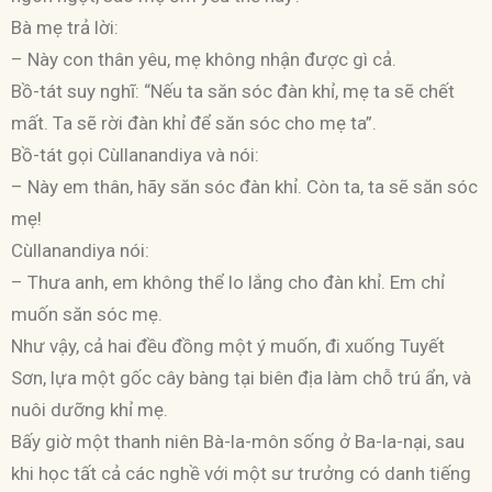
Bà mẹ trả lời:
– Này con thân yêu, mẹ không nhận được gì cả.
Bồ-tát suy nghĩ: “Nếu ta săn sóc đàn khỉ, mẹ ta sẽ chết
mất. Ta sẽ rời đàn khỉ để săn sóc cho mẹ ta”.
Bồ-tát gọi Cùllanandiya và nói:
– Này em thân, hãy săn sóc đàn khỉ. Còn ta, ta sẽ săn sóc
mẹ!
Cùllanandiya nói:
– Thưa anh, em không thể lo lắng cho đàn khỉ. Em chỉ
muốn săn sóc mẹ.
Như vậy, cả hai đều đồng một ý muốn, đi xuống Tuyết
Sơn, lựa một gốc cây bàng tại biên địa làm chỗ trú ẩn, và
nuôi dưỡng khỉ mẹ.
Bấy giờ một thanh niên Bà-la-môn sống ở Ba-la-nại, sau
khi học tất cả các nghề với một sư trưởng có danh tiếng