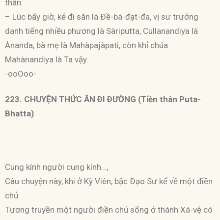
thân:
– Lúc bấy giờ, kẻ đi săn là Ðề-bà-đạt-đa, vị sư trưởng
danh tiếng nhiều phương là Sàriputta, Cullanandiya là
Ànanda, bà mẹ là Mahàpajàpati, còn khỉ chúa
Mahànandiya là Ta vậy.
-ooOoo-
223. CHUYỆN THỨC ĂN ÐI ÐƯỜNG (Tiền thân Puta-
Bhatta)
Cung kính người cung kính…,
Câu chuyện này, khi ở Kỳ Viên, bậc Ðạo Sư kể về một điền
chủ.
Tương truyền một người điền chủ sống ở thành Xá-vệ có