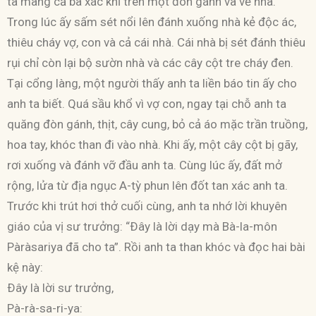
ta mang cả ba xác khỉ trên một đòn gánh và về nhà.
Trong lúc ấy sấm sét nổi lên đánh xuống nhà kẻ độc ác,
thiêu cháy vợ, con và cả cái nhà. Cái nhà bị sét đánh thiêu
rụi chỉ còn lại bộ sườn nhà và các cây cột tre cháy đen.
Tại cổng làng, một người thấy anh ta liền báo tin ấy cho
anh ta biết. Quá sầu khổ vì vợ con, ngay tại chỗ anh ta
quăng đòn gánh, thịt, cây cung, bỏ cả áo mặc trần truồng,
hoa tay, khóc than đi vào nhà. Khi ấy, một cây cột bị gãy,
rơi xuống và đánh vỡ đầu anh ta. Cùng lúc ấy, đất mở
rộng, lửa từ địa ngục A-tỳ phun lên đốt tan xác anh ta.
Trước khi trút hơi thở cuối cùng, anh ta nhớ lời khuyên
giáo của vị sư trưởng: “Ðây là lời dạy mà Bà-la-môn
Pàràsariya đã cho ta”. Rồi anh ta than khóc và đọc hai bài
kệ này:
Ðây là lời sư trưởng,
Pà-rà-sa-ri-ya: