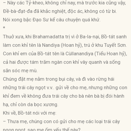
– Này các Tỷ-kheo, không chỉ nay, mà trước kia cũng vậy,
Ðề-bà-đạt-đa đã khắc nghiệt, độc ác, không có từ bi.
Nói xong bậc Ðạo Sư kể câu chuyện quá khứ.
*
Thuở xưa, khi Brahamadatta trị vì ở Ba-la-nại, Bồ-tát sanh
làm con khỉ tên là Nandiya (Hoan hỷ), trú ở khu Tuyết Sơn.
Con khỉ em của Bồ-tát tên là Cùllanandiya (Tiểu Hoan hỷ),
cả hai được tám trăm ngàn con khỉ vây quanh và sống
săn sóc mẹ mù.
Chúng đặt mẹ nằm trong bụi cây, và đi vào rừng hái
những trái cây ngọt v.v.. gửi về cho mẹ, nhưng những con
khỉ đem về không đưa trái cây cho bà nên bà bị đói hành
hạ, chỉ còn da bọc xương.
Khi về, Bồ-tát nói với mẹ:
– Thưa mẹ, chúng con có gửi cho mẹ các loại trái cây
ngon ngọt, sao mẹ ốm yếu thế này?