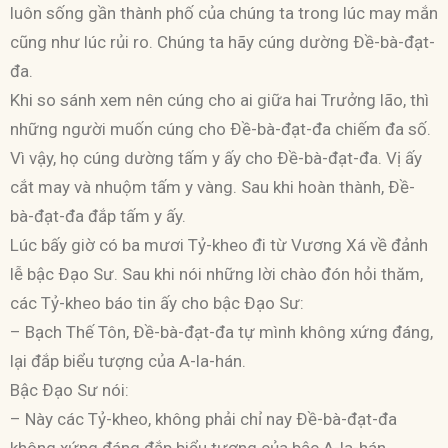
luôn sống gần thành phố của chúng ta trong lúc may mắn
cũng như lúc rủi ro. Chúng ta hãy cúng dường Ðề-bà-đạt-
đa.
Khi so sánh xem nên cúng cho ai giữa hai Trưởng lão, thì
những người muốn cúng cho Ðề-bà-đạt-đa chiếm đa số.
Vì vậy, họ cúng dường tấm y ấy cho Ðề-bà-đạt-đa. Vị ấy
cắt may và nhuộm tấm y vàng. Sau khi hoàn thành, Ðề-
bà-đạt-đa đắp tấm y ấy.
Lúc bấy giờ có ba mươi Tỷ-kheo đi từ Vương Xá về đảnh
lễ bậc Ðạo Sư. Sau khi nói những lời chào đón hỏi thăm,
các Tỷ-kheo báo tin ấy cho bậc Ðạo Sư:
– Bạch Thế Tôn, Ðề-bà-đạt-đa tự mình không xứng đáng,
lại đắp biểu tượng của A-la-hán.
Bậc Ðạo Sư nói:
– Này các Tỷ-kheo, không phải chỉ nay Ðề-bà-đạt-đa
không xứng đáng đắp biểu tượng của bậc A-la-hán.