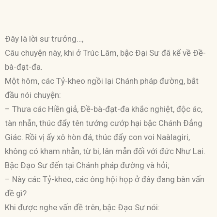
Ðây là lời sư trưởng…,
Câu chuyện này, khi ở Trúc Lâm, bậc Ðại Sư đã kể về Ðề-
bà-đạt-đa.
Một hôm, các Tỷ-kheo ngồi lại Chánh pháp đường, bắt
đầu nói chuyện:
– Thưa các Hiền giả, Ðề-bà-đạt-đa khắc nghiệt, độc ác,
tàn nhẫn, thúc đẩy tên tướng cướp hại bậc Chánh Ðẳng
Giác. Rồi vị ấy xô hòn đá, thúc đẩy con voi Naàlagiri,
không có kham nhẫn, từ bi, lân mẫn đối với đức Như Lai.
Bậc Ðạo Sư đến tại Chánh pháp đường và hỏi;
– Này các Tỷ-kheo, các ông hội họp ở đây đang bàn vấn
đề gì?
Khi được nghe vấn đề trên, bậc Ðạo Sư nói: