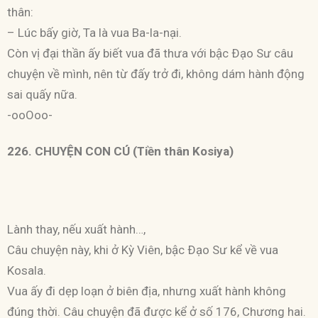
thân:
– Lúc bấy giờ, Ta là vua Ba-la-nại.
Còn vị đại thần ấy biết vua đã thưa với bậc Ðạo Sư câu
chuyện về mình, nên từ đấy trở đi, không dám hành động
sai quấy nữa.
-ooOoo-
226. CHUYỆN CON CÚ (Tiền thân Kosiya)
Lành thay, nếu xuất hành…,
Câu chuyện này, khi ở Kỳ Viên, bậc Ðạo Sư kể về vua
Kosala.
Vua ấy đi dẹp loạn ở biên địa, nhưng xuất hành không
đúng thời. Câu chuyện đã được kể ở số 176, Chương hai.