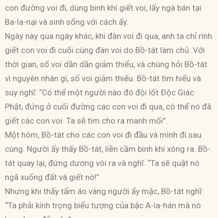
con đường voi đi, dùng binh khí giết voi, lấy ngà bán tại
Ba-la-nại và sinh sống với cách ấy.
Ngày này qua ngày khác, khi đàn voi đi qua, anh ta chỉ rình
giết con voi đi cuối cùng đàn voi do Bồ-tát làm chủ. Với
thời gian, số voi dần dần giảm thiểu, và chúng hỏi Bồ-tát
vì nguyên nhân gì, số voi giảm thiểu. Bồ-tát tìm hiểu và
suy nghĩ: “Có thể một người nào đó đội lốt Ðộc Giác
Phật, đứng ở cuối đường các con voi đi qua, có thể nó đã
giết các con voi. Ta sẽ tìm cho ra manh mối”.
Một hôm, Bồ-tát cho các con voi đi đầu và mình đi sau
cùng. Người ấy thấy Bồ-tát, liền cầm binh khí xông ra. Bồ-
tát quay lại, đứng dương vòi ra và nghĩ: “Ta sẽ quật nó
ngã xuống đất và giết nó!”
Nhưng khi thấy tấm áo vàng người ấy mặc, Bồ-tát nghĩ:
“Ta phải kính trọng biểu tượng của bậc A-la-hán mà nó