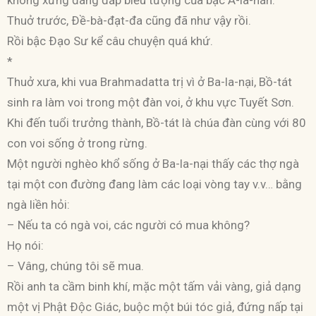
Thuở trước, Ðề-bà-đạt-đa cũng đã như vậy rồi.
Rồi bậc Ðạo Sư kể câu chuyện quá khứ.
*
Thuở xưa, khi vua Brahmadatta trị vì ở Ba-la-nại, Bồ-tát
sinh ra làm voi trong một đàn voi, ở khu vực Tuyết Sơn.
Khi đến tuổi trưởng thành, Bồ-tát là chúa đàn cùng với 80
con voi sống ở trong rừng.
Một người nghèo khổ sống ở Ba-la-nại thấy các thợ ngà
tại một con đường đang làm các loại vòng tay v.v… bằng
ngà liền hỏi:
– Nếu ta có ngà voi, các người có mua không?
Họ nói:
– Vâng, chúng tôi sẽ mua.
Rồi anh ta cầm binh khí, mặc một tấm vải vàng, giả dạng
một vị Phật Ðộc Giác, buộc một búi tóc giả, đứng nấp tại