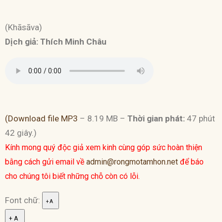
(Khāsāva)
Dịch giả: Thích Minh Châu
(Download file MP3
– 8.19 MB –
Thời gian phát:
47 phút
42 giây.)
Kính mong quý độc giả xem kinh cùng góp sức hoàn thiện
bằng cách gửi email về
admin@rongmotamhon.net
để báo
cho chúng tôi biết những chỗ còn có lỗi.
Font chữ:
+ A
+ A