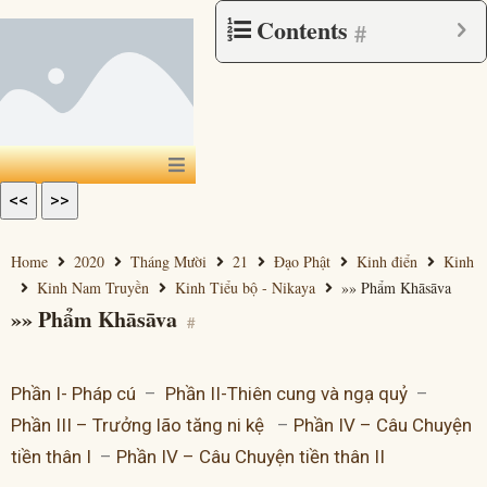
Contents
#
<<
>>
Home
2020
Tháng Mười
21
Đạo Phật
Kinh điển
Kinh
Kinh Nam Truyền
Kinh Tiểu bộ - Nikaya
»» Phẩm Khāsāva
»» Phẩm Khāsāva
#
Phần I- Pháp cú
–
Phần II-Thiên cung và ngạ quỷ
–
Phần III – Trưởng lão tăng ni kệ
–
Phần IV – Câu Chuyện
tiền thân I
–
Phần IV – Câu Chuyện tiền thân II