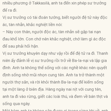
nhiều phương ở Takkasilà, anh ta đến xin phép sư trưởng
để ra đi.
Vị sư trưởng có tài đoán tướng, biết người đệ tử này độc
ác, tàn nhẫn, khắc nghiệt liền nói:
– Này con thân, người độc ác, tàn nhẫn sẽ gặp tai nạn
đau khổ lớn. Con chớ nên khắc nghiệt, chớ làm gì ác độc
để sau phải hối hận.
Vị sư trưởng khuyên dạy như vậy rồi để đệ tử ra đi. Thanh
niên ấy đảnh lễ vị sư trưởng rồi trở về Ba-la-nại và lập gia
đình. Anh ta không thể sống với các nghề khác nên quyết
định sống nhờ mũi nhọn cung tên. Anh ta trở thành một
người thợ săn, và rời khỏi thành Ba-la-nại để kiếm sống
tại một làng ở biên địa. Hàng ngày nai nịt với cung tên,
anh ta đi vào rừng, giết các loài thú, và đem về bán thịt và
sống qua ngày.
Một hôm anh ta không săn được gì trong rừng khi về, anh