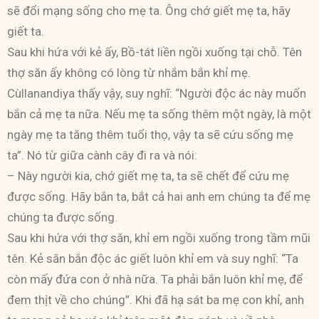
sẽ đổi mạng sống cho mẹ ta. Ông chớ giết mẹ ta, hãy
giết ta.
Sau khi hứa với kẻ ấy, Bồ-tát liền ngồi xuống tại chỗ. Tên
thợ săn ấy không có lòng từ nhắm bắn khỉ mẹ.
Cùllanandiya thấy vậy, suy nghĩ: “Người độc ác này muốn
bắn cả mẹ ta nữa. Nếu mẹ ta sống thêm một ngày, là một
ngày mẹ ta tăng thêm tuổi thọ, vậy ta sẽ cứu sống mẹ
ta”. Nó từ giữa cành cây đi ra và nói:
– Này người kia, chớ giết mẹ ta, ta sẽ chết để cứu mẹ
được sống. Hãy bắn ta, bắt cả hai anh em chúng ta để mẹ
chúng ta được sống.
Sau khi hứa với thợ săn, khỉ em ngồi xuống trong tầm mũi
tên. Kẻ săn bắn độc ác giết luôn khỉ em và suy nghĩ: “Ta
còn mấy đứa con ở nhà nữa. Ta phải bắn luôn khỉ mẹ, để
đem thịt về cho chúng”. Khi đã hạ sát ba mẹ con khỉ, anh