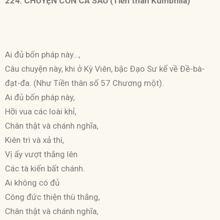
224. CHUYỆN CON CÁ SẤU (Tiền thân Kumbhila)
Ai đủ bốn pháp này…,
Câu chuyện này, khi ở Kỳ Viên, bậc Ðạo Sư kể về Ðề-bà-
đạt-đa. (Như Tiền thân số 57 Chương một).
Ai đủ bốn pháp này,
Hỡi vua các loài khỉ,
Chân thật và chánh nghĩa,
Kiên trì và xả thí,
Vị ấy vượt thắng lên
Các tà kiến bất chánh.
Ai không có đủ
Công đức thiện thù thắng,
Chân thật và chánh nghĩa,