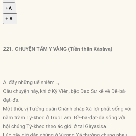
+ A
+ A
221. CHUYỆN TẤM Y VÀNG (Tiền thân Kàsàva)
Ai đầy những uế nhiễm…,
Câu chuyện này, khi ở Kỳ Viên, bậc Ðạo Sư kể về Ðề-bà-
đạt-đa.
Một thời, vị Tướng quân Chánh pháp Xá-lợi-phất sống với
năm trăm Tỷ-kheo ở Trúc Lâm. Ðề-bà-đạt-đa sống với
hội chúng Tỷ-kheo theo ác giới ở tại Gàyasisa.
Lúc bấy giờ dân chúng ở Vương Xá thường chung nhau