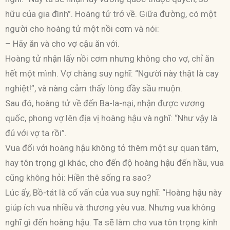
hữu của gia đình”. Hoàng tử trở về. Giữa đường, có một
người cho hoàng tử một nồi cơm và nói:
– Hãy ăn và cho vợ cậu ăn với.
Hoàng tử nhận lấy nồi cơm nhưng không cho vợ, chỉ ăn
hết một mình. Vợ chàng suy nghĩ: “Người này thật là cay
nghiệt!”, và nàng cảm thấy lòng đầy sầu muộn.
Sau đó, hoàng tử về đến Ba-la-nại, nhận được vương
quốc, phong vợ lên địa vị hoàng hậu và nghĩ: “Như vậy là
đủ với vợ ta rồi”.
Vua đối với hoàng hậu không tỏ thêm một sự quan tâm,
hay tôn trọng gì khác, cho đến độ hoàng hậu đến hầu, vua
cũng không hỏi: Hiền thê sống ra sao?
Lúc ấy, Bồ-tát là cố vấn của vua suy nghĩ: “Hoàng hậu này
giúp ích vua nhiều và thương yêu vua. Nhưng vua không
nghĩ gì đến hoàng hậu. Ta sẽ làm cho vua tôn trọng kính