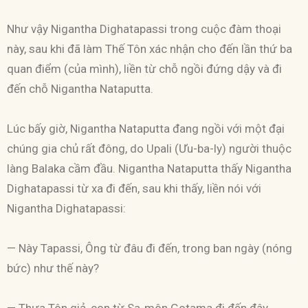
Như vậy Nigantha Dighatapassi trong cuộc đàm thoại
này, sau khi đã làm Thế Tôn xác nhận cho đến lần thứ ba
quan điểm (của mình), liền từ chỗ ngồi đứng dậy và đi
đến chỗ Nigantha Nataputta.
Lúc bấy giờ, Nigantha Nataputta đang ngồi với một đại
chúng gia chủ rất đông, do Upali (Ưu-ba-ly) người thuộc
làng Balaka cầm đầu. Nigantha Nataputta thấy Nigantha
Dighatapassi từ xa đi đến, sau khi thấy, liền nói với
Nigantha Dighatapassi:
— Này Tapassi, Ông từ đâu đi đến, trong ban ngày (nóng
bức) như thế này?
— Thưa Tôn giả, con từ Sa-môn Gotama đi đến đây.