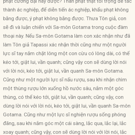
phạt cường đại này được? Thân phạt thật tối trọng để tác
thành ác nghiệp, để diễn tiến ác nghiệp, khẩu phạt không
bằng được, ý phạt không bằng được. Thưa Tôn giả, con
sẽ đi và luận chiến với Sa-môn Gotama trong cuộc đàm
thoại này. Nếu Sa-môn Gotama làm con xác nhận như đã
làm Tôn giả Tapassi xác nhận thời cũng như một người
lực sĩ tay nắm chặt lông một con cừu có lông dài, có thể
kéo tới, giật lui, vần quanh; cũng vậy con sẽ dùng lời nói
với lời nói, kéo tới, giật lui, vần quanh Sa-môn Gotama.
Cũng như một người lực sĩ nấu rượu, sau khi nhận chìm
một thùng rượu lớn xuống hồ nước sâu, nắm một góc
thùng, có thể kéo tới, giật lui, vần quanh; cũng vậy, con
dùng lời nói với lời nói, kéo tới, giật lui, vần quanh Sa-môn
Gotama. Cũng như một lực sĩ nghiện rượu sống phóng
đãng, sau khi nắm góc một cái sàng, lắc qua, lắc lại, lắc
xoay quanh; cũng vậy, con sẽ dùng lời nói với lời nói, lắc