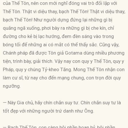
của Thế Tôn, nên con mới nghĩ đóng vai trò đối lập với
Thế Tôn. Thật vi diệu thay, bạch Thế Tôn! Thật vi diệu thay,
bạch Thế Tôn! Như người dựng đứng lại những gì bị
quăng ngã xuống, phơi bày ra những gì bị che kín, chỉ
đường cho kẻ bị lạc hướng, đem đèn sáng vào trong
bóng tối để những ai có mắt có thể thấy sắc. Cũng vậy,
Chánh pháp đã được Tôn giả Gotama dùng nhiều phương
tiện, trình bày, giải thích. Vậy nay con quy y Thế Tôn, quy y
Pháp, quy y chúng Tỷ-kheo Tăng. Mong Thế Tôn nhận con
làm cư sĩ, từ nay cho đến mạng chung, con trọn đời quy
ngưỡng.
— Này Gia chủ, hãy chín chắn suy tư. Chín chắn suy tư là
tốt đẹp với những người trứ danh như Ông.
— Bạch Thế Tôn, con càng bội phần hoan hỷ, bội phần