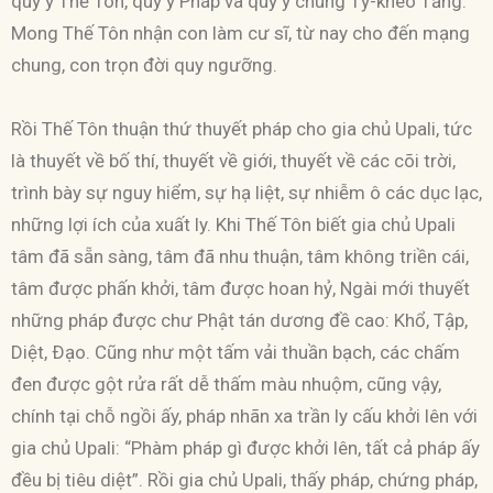
quy y Thế Tôn, quy y Pháp và quy y chúng Tỷ-kheo Tăng.
Mong Thế Tôn nhận con làm cư sĩ, từ nay cho đến mạng
chung, con trọn đời quy ngưỡng.
Rồi Thế Tôn thuận thứ thuyết pháp cho gia chủ Upali, tức
là thuyết về bố thí, thuyết về giới, thuyết về các cõi trời,
trình bày sự nguy hiểm, sự hạ liệt, sự nhiễm ô các dục lạc,
những lợi ích của xuất ly. Khi Thế Tôn biết gia chủ Upali
tâm đã sẵn sàng, tâm đã nhu thuận, tâm không triền cái,
tâm được phấn khởi, tâm được hoan hỷ, Ngài mới thuyết
những pháp được chư Phật tán dương đề cao: Khổ, Tập,
Diệt, Ðạo. Cũng như một tấm vải thuần bạch, các chấm
đen được gột rửa rất dễ thấm màu nhuộm, cũng vậy,
chính tại chỗ ngồi ấy, pháp nhãn xa trần ly cấu khởi lên với
gia chủ Upali: “Phàm pháp gì được khởi lên, tất cả pháp ấy
đều bị tiêu diệt”. Rồi gia chủ Upali, thấy pháp, chứng pháp,