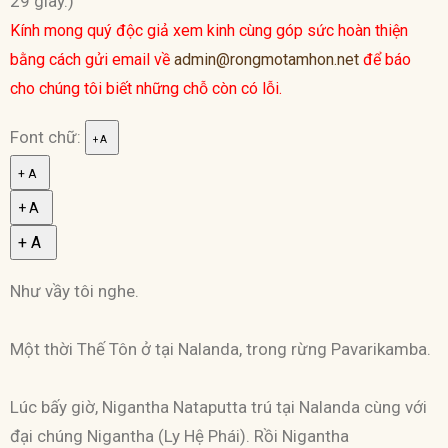
29 giây.)
Kính mong quý độc giả xem kinh cùng góp sức hoàn thiện
bằng cách gửi email về
admin@rongmotamhon.net
để báo
cho chúng tôi biết những chỗ còn có lỗi.
Font chữ:
+ A
+ A
+ A
+ A
Như vầy tôi nghe.
Một thời Thế Tôn ở tại Nalanda, trong rừng Pavarikamba.
Lúc bấy giờ, Nigantha Nataputta trú tại Nalanda cùng với
đại chúng Nigantha (Ly Hệ Phái). Rồi Nigantha