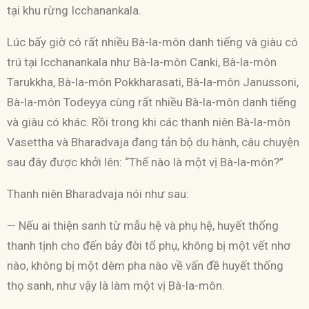
tại khu rừng Icchanankala.
Lúc bấy giờ có rất nhiều Bà-la-môn danh tiếng và giàu có
trú tại Icchanankala như Bà-la-môn Canki, Bà-la-môn
Tarukkha, Bà-la-môn Pokkharasati, Bà-la-môn Janussoni,
Bà-la-môn Todeyya cùng rất nhiều Bà-la-môn danh tiếng
và giàu có khác. Rồi trong khi các thanh niên Bà-la-môn
Vasettha và Bharadvaja đang tản bộ du hành, câu chuyện
sau đây được khởi lên: “Thế nào là một vị Bà-la-môn?”
Thanh niên Bharadvaja nói như sau:
— Nếu ai thiện sanh từ mẫu hệ và phụ hệ, huyết thống
thanh tịnh cho đến bảy đời tổ phụ, không bị một vết nhơ
nào, không bị một dèm pha nào về vấn đề huyết thống
thọ sanh, như vậy là làm một vị Bà-la-môn.