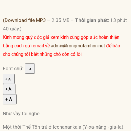
(Download file MP3
– 2.35 MB –
Thời gian phát:
13 phút
40 giây.)
Kính mong quý độc giả xem kinh cùng góp sức hoàn thiện
bằng cách gửi email về
admin@rongmotamhon.net
để báo
cho chúng tôi biết những chỗ còn có lỗi.
Font chữ:
+ A
+ A
+ A
+ A
Như vầy tôi nghe.
Một thời Thế Tôn trú ở Icchanankala (Y-xa-năng -gia-la),