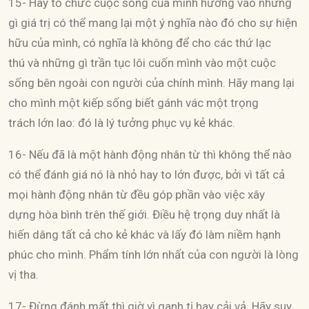
15- Hãy tổ chức cuộc sống của mình hướng vào những
gì giá trị có thể mang lại một ý nghĩa nào đó cho sự hiện
hữu của mình, có nghĩa là không để cho các thứ lạc
thú và những gì trần tục lôi cuốn mình vào một cuộc
sống bên ngoài con người của chính mình. Hãy mang lại
cho mình một kiếp sống biết gánh vác một trọng
trách lớn lao: đó là lý tưởng phục vụ kẻ khác.
16- Nếu đã là một hành động nhân từ thì không thể nào
có thể đánh giá nó là nhỏ hay to lớn được, bởi vì tất cả
mọi hành động nhân từ đều góp phần vào việc xây
dựng hòa bình trên thế giới. Điều hệ trọng duy nhất là
hiến dâng tất cả cho kẻ khác và lấy đó làm niềm hạnh
phúc cho mình. Phẩm tính lớn nhất của con người là lòng
vị tha.
17- Đừng đánh mất thì giờ vì ganh tị hay cải vả. Hãy suy