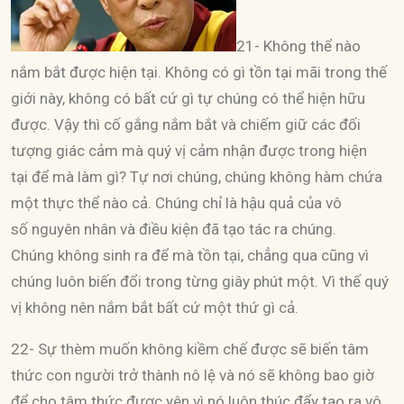
21- Không thể nào
nắm bắt được hiện tại. Không có gì tồn tại mãi trong thế
giới này, không có bất cứ gì tự chúng có thể hiện hữu
được. Vậy thì cố gắng nắm bắt và chiếm giữ các đối
tượng giác cảm mà quý vị cảm nhận được trong hiện
tại để mà làm gì? Tự nơi chúng, chúng không hàm chứa
một thực thể nào cả. Chúng chỉ là hậu quả của vô
số nguyên nhân và điều kiện đã tạo tác ra chúng.
Chúng không sinh ra để mà tồn tại, chẳng qua cũng vì
chúng luôn biến đổi trong từng giây phút một. Vì thế quý
vị không nên nắm bắt bất cứ một thứ gì cả.
22- Sự thèm muốn không kiềm chế được sẽ biến tâm
thức con người trở thành nô lệ và nó sẽ không bao giờ
để cho tâm thức được yên vì nó luôn thúc đẩy tạo ra vô