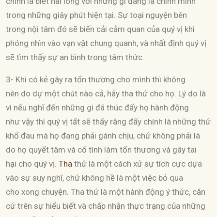
chính là biết hài lòng với những gì đang là chính mình
trong những giây phút hiện tại. Sự toại nguyện bên
trong nội tâm đó sẽ biến cải cảm quan của quý vị khi
phóng nhìn vào vạn vật chung quanh, và nhất định quý vị
sẽ tìm thấy sự an bình trong tâm thức.
3- Khi có kẻ gây ra tổn thương cho mình thì không
nên do dự một chút nào cả, hãy tha thứ cho họ. Lý do là
vì nếu nghĩ đến những gì đã thúc đẩy họ hành động
như vậy thì quý vị tất sẽ thấy rằng đấy chính là những thứ
khổ đau mà họ đang phải gánh chịu, chứ không phải là
do họ quyết tâm và cố tình làm tổn thương và gây tai
hại cho quý vị.
Tha
thứ là một cách xử sự tích cực dựa
vào sự suy nghĩ, chứ không hề là một việc bỏ qua
cho xong chuyện. Tha thứ là một hành động ý thức, căn
cứ trên sự hiểu biết và chấp nhận thực trạng của những