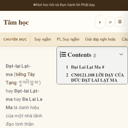
☸
Nơi học hỏi và thực hành lời Phật dạy
Tâm học
◐
⌕
☰
Suy ngẫm
PL.Suy ngẫm
Giải đáp nghi hoặc
Câu
CHUYÊN MỤC
Contents
#
Đạt-lại Lạt-
Đạt Lai Lạt Ma #
ma
(
tiếng Tây
CN0121.108 LỜI DẠY CỦA
ĐỨC ĐẠT LAI LẠT MA
Tạng
: ཏཱ་ལའི་བླ་མ་)
hay
Đạt-lai Lạt-
ma
hay
Đa Lai La
Ma
là danh hiệu
của một nhà lãnh
đạo tinh thần