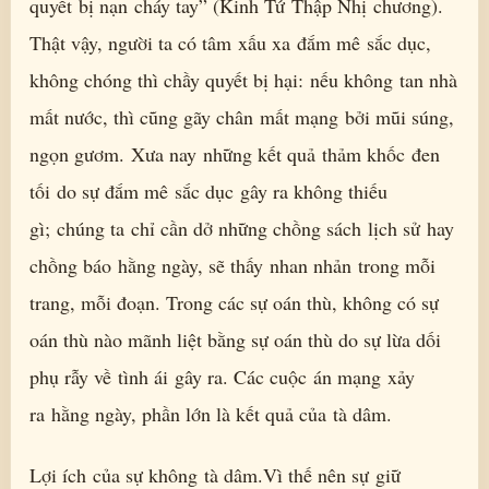
quyết bị nạn cháy tay” (Kinh Tứ Thập Nhị chương).
Thật vậy, người ta có tâm xấu xa đắm mê sắc dục,
không chóng thì chầy quyết bị hại: nếu không tan nhà
mất nước, thì cũng gãy chân mất mạng bởi mũi súng,
ngọn gươm. Xưa nay những kết quả thảm khốc đen
tối do sự đắm mê sắc dục gây ra không thiếu
gì; chúng ta chỉ cần dở những chồng sách lịch sử hay
chồng báo hằng ngày, sẽ thấy nhan nhản trong mỗi
trang, mỗi đoạn. Trong các sự oán thù, không có sự
oán thù nào mãnh liệt bằng sự oán thù do sự lừa dối
phụ rẫy về tình ái gây ra. Các cuộc án mạng xảy
ra hằng ngày, phần lớn là kết quả của tà dâm.
Lợi ích của sự không tà dâm.Vì thế nên sự giữ