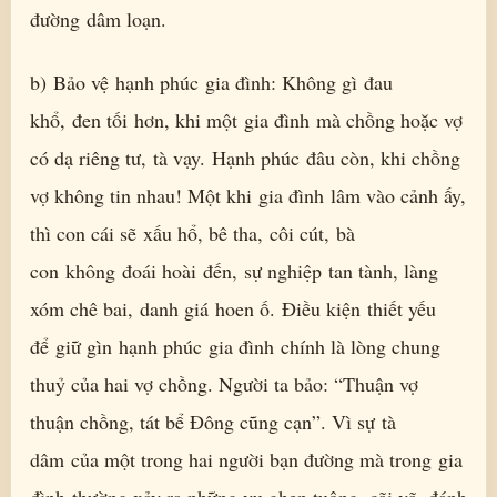
đường dâm loạn.
b) Bảo vệ hạnh phúc gia đình: Không gì đau
khổ, đen tối hơn, khi một gia đình mà chồng hoặc vợ
có dạ riêng tư, tà vạy. Hạnh phúc đâu còn, khi chồng
vợ không tin nhau! Một khi gia đình lâm vào cảnh ấy,
thì con cái sẽ xấu hổ, bê tha, côi cút, bà
con không đoái hoài đến, sự nghiệp tan tành, làng
xóm chê bai, danh giá hoen ố. Điều kiện thiết yếu
để giữ gìn hạnh phúc gia đình chính là lòng chung
thuỷ của hai vợ chồng. Người ta bảo: “Thuận vợ
thuận chồng, tát bể Đông cũng cạn”. Vì sự tà
dâm của một trong hai người bạn đường mà trong gia
đình thường xảy ra những vụ ghen tuông, cãi vã, đánh