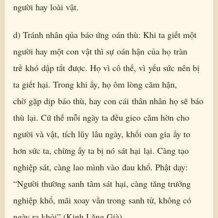
người hay loài vật.
d) Tránh nhân qủa báo ứng oán thù: Khi ta giết một
người hay một con vật thì sự oán hận của họ tràn
trề khó dập tắt được. Họ vì cô thế, vì yếu sức nên bị
ta giết hại. Trong khi ấy, họ ôm lòng căm hận,
chờ gặp dịp báo thù, hay con cái thân nhân họ sẽ báo
thù lại. Cứ thế mỗi ngày ta đều gieo căm hờn cho
người và vật, tích lũy lâu ngày, khối oan gia ấy to
hơn sức ta, chừng ấy ta bị nó sát hại lại. Càng tạo
nghiệp sát, càng lao mình vào đau khổ. Phật dạy:
“Người thường sanh tâm sát hại, càng tăng trưởng
nghiệp khổ, mãi xoay vần trong sanh tử, không có
ngày ra khỏi” (Kinh Lăng Già).