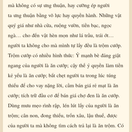
mà không có sự ưng thuận, hay cưỡng ép người
ta ưng thuận bằng võ lực hay quyền hành. Những vật
quý giá như nhà cửa, ruộng vườn, tiền bạc, ngọc
ngà… cho đến vật hèn mọn như lá trầu, trái ớt…
người ta không cho mà mình tự lấy đều là trộm cướp.
Trộm cướp có nhiều hình thức: Ỷ mạnh bè đảng giật
ngang của người là ăn cướp; cậy thế ỷ quyền làm tiền
kẻ yếu là ăn cướp; bắt chẹt người ta trong lúc túng
thiếu để cho vay nặng lời, cầm bán giá rẻ mạt là ăn
cướp; tích trữ đầu cơ để bán giá chợ đen là ăn cướp.
Dùng mưu mẹo rình rập, lén lút lấy của người là ăn
trộm; cân non, đong thiếu, trốn xâu, lậu thuế, được
của người ta mà không tìm cách trả lại là ăn trộm. Có