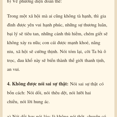
b) Về phương diện đoàn thể:
Trong một xã hội mà ai cũng không tà hạnh, thì gia
đình được yên vui hạnh phúc, những sự thương luân,
bại lý sẽ tiêu tan, những cảnh thù hiềm, chém giết sẽ
không xảy ra nữa; con cái được mạnh khoẻ, nâng
niu, xã hội sẽ cường thịnh. Nói tóm lại, cõi Ta bà ô
trọc, đau khổ này sẽ biến thành thế giới thanh tịnh,
an vui.
4. Không được nói sai sự thật:
Nói sai sự thật có
bốn cách: Nói dối, nói thêu dệt, nói lưỡi hai
chiều, nói lời hung ác.
a) Nói dối hay nói láo: là không nói thật, chuyện có