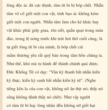
lòng độc ác đã cực thịnh, tâm từ bi bị bóp chết. Nhẫn
tâm vô cớ giết một con vật, tính bạo ác không kém
giết một con người. Nhẫn tâm làm cho kẻ khác hay
vật khác phải giãy giụa, rên siết, quằn quại trong máu
đào, trong lệ nóng trước khi trút hơi thở cuối cùng, là
tự giết lòng từ bi của mình, là bóp chết cái
mầm thương yêu rất quý báu trong tâm hồn chúng ta.
Như thế, khó mà tu hành để thành chánh quả được.
Đức Khổng Tử có dạy: “Văn kỳ thanh bất nhẫn kiến
kỳ thực, kiến kỳ sanh bất nhẫn kiến kỳ tử”. (Nghe
tiếng kêu la của con vật, không nỡ ăn thịt nó; thấy nó
sống không đành thấy nó chết). Như vậy người
có tâm từ bi hay lòng nhân đều không nỡ giết hại