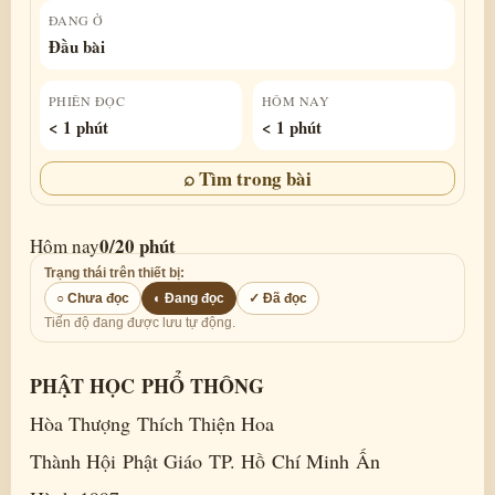
ĐANG Ở
Đầu bài
PHIÊN ĐỌC
HÔM NAY
< 1 phút
< 1 phút
⌕ Tìm trong bài
0/20 phút
Hôm nay
Trạng thái trên thiết bị:
○ Chưa đọc
◐ Đang đọc
✓ Đã đọc
Tiến độ đang được lưu tự động.
PHẬT HỌC PHỔ THÔNG
Hòa Thượng Thích Thiện Hoa
Thành Hội Phật Giáo TP. Hồ Chí Minh Ấn