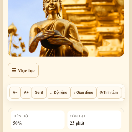
☰ Mục lục
A−
A+
Serif
↔ Độ rộng
↕ Giãn dòng
◎ Tĩnh tâm
⚙ Th
TIẾN ĐỘ
CÒN LẠI
50%
23 phút