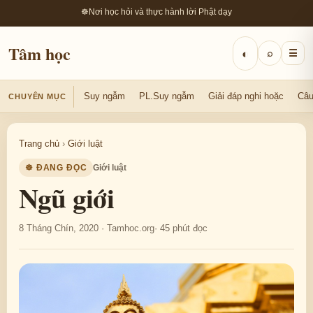
☸
Nơi học hỏi và thực hành lời Phật dạy
Tâm học
◐
⌕
☰
Suy ngẫm
PL.Suy ngẫm
Giải đáp nghi hoặc
Câu
CHUYÊN MỤC
Trang chủ
›
Giới luật
☸ ĐANG ĐỌC
Giới luật
Ngũ giới
8 Tháng Chín, 2020 · Tamhoc.org
· 45 phút đọc