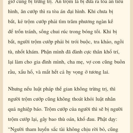
giờ cũng bị trừng trị. Ăn trộm là bị đưa ra tòa án tiểu
hình, ăn cướp thì ra tòa án đại hình. Khi chưa bị
bắt, kẻ trộm cướp phải tìm trăm phương ngàn kế
để trốn tránh, sống chui rúc trong bóng tối. Khi bị
bắt, người trộm cướp phải bi trói buộc, tra khảo, ngồi
tù, nhốt khám. Phận mình đã đành cực thân khổ trí,
lại làm cho gia đình mình, cha mẹ, vợ con cũng buồn
rầu, xấu hổ, và mất hết cả hy vọng ở tương lai.
Nhưng nếu luật pháp thế gian không trừng trị, thì
người trộm cướp cũng không thoát khỏi luật nhân
quả nghiệp báo. Trộm cướp của người thì sẽ bị người
trộm cướp lại, gây bao thù oán, khổ đau. Phật dạy:
“Người tham luyến sắc tài không chịu rời bỏ, cũng