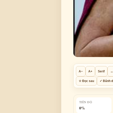
A−
A+
Serif
↔
☆ Đọc sau
✓ Đánh d
TIẾN ĐỘ
0%