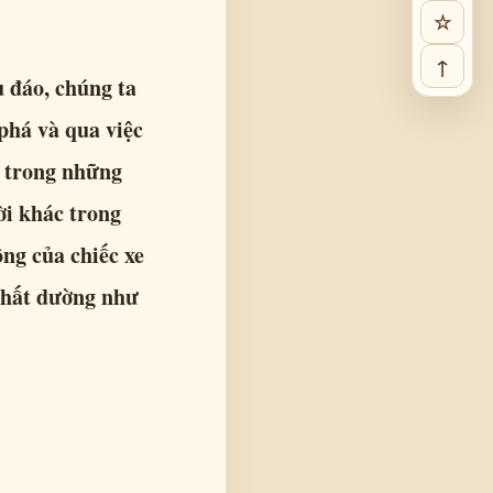
☆
↑
u đáo, chúng ta
phá và qua việc
o trong những
ời khác trong
ông của chiếc xe
 chất dường như