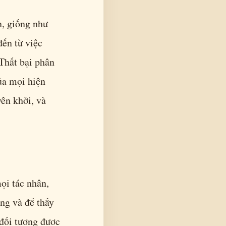
n, giống như
đến từ việc
 Thất bại phân
ủa mọi hiện
yên khởi, và
ọi tác nhân,
ng và để thấy
 đối tượng được