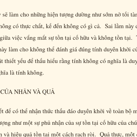
 sẽ làm cho những hiện tượng dường như sớm nở tối tà
ông có thực chất, kế đến không có gì cả. Sai lầm này 
giữa việc vắng mắt sự tồn tại cố hữu và không tồn tại.
này làm cho không thể đánh giá đúng tính duyên khởi c
hật thiết yếu để thấu hiểu rằng tính không có nghĩa là du
hĩa là tính không.
 CỦA NHÂN VÀ QUẢ
ết để có thể nhận thức thấu đáo duyên khởi về toàn bộ m
ượng như một sự phủ nhận của sự tồn tại cố hữu của chú
 và hiệu quả tồn tại một cách rạch ròi. Quả thực, một