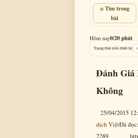
⌕ Tìm trong
bài
0/20 phút
Hôm nay
Trạng thái trên thiết bị:
Đánh Giá 
Không
25/04/2015 12
dịch Việt
Đã đọc
2289 https://t