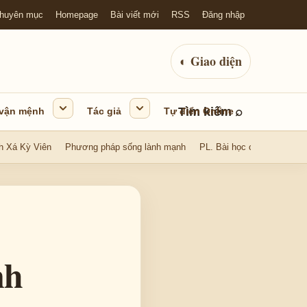
huyên mục
Homepage
Bài viết mới
RSS
Đăng nhập
◐
Giao diện
Tìm kiếm
⌕
 vận mệnh
Tác giả
Tự điển Online
h Xá Kỳ Viên
Phương pháp sống lành mạnh
PL. Bài học cuộc sống
nh