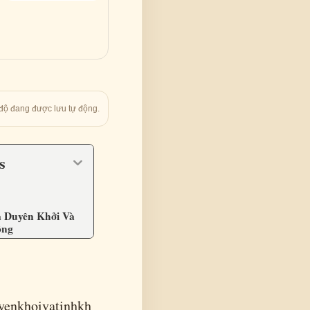
độ đang được lưu tự động.
ts
 Duyên Khởi Và
ông
enkhoivatinhkh