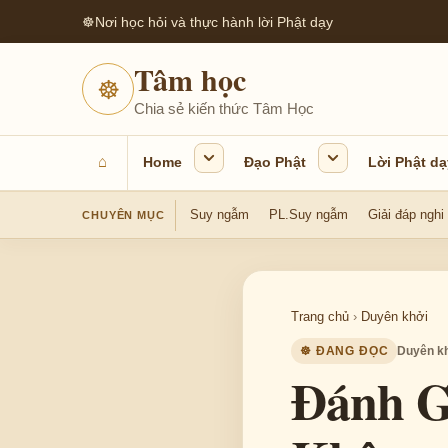
☸
Nơi học hỏi và thực hành lời Phật dạy
Tâm học
☸
Chia sẻ kiến thức Tâm Học
⌂
Home
Đạo Phật
Lời Phật dạ
Suy ngẫm
PL.Suy ngẫm
Giải đáp nghi
CHUYÊN MỤC
Trang chủ
›
Duyên khởi
☸ ĐANG ĐỌC
Duyên k
Đánh G