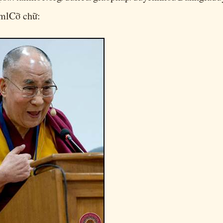
htmlCỡ chữ: