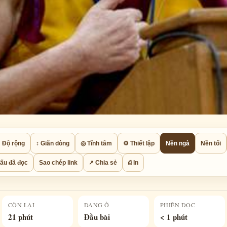
 Độ rộng
↕ Giãn dòng
◎ Tĩnh tâm
⚙ Thiết lập
Nền ngà
Nền tối
ấu đã đọc
Sao chép link
↗ Chia sẻ
⎙ In
CÒN LẠI
ĐANG Ở
PHIÊN ĐỌC
21 phút
Đầu bài
< 1 phút