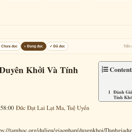
○ Chưa đọc
◐ Đang đọc
✓ Đã đọc
Tiến 
Duyên Khởi Và Tính
Conten
Đánh Giá
Tính Kh
:58:00
Đức Đạt Lai Lạt Ma, Tuệ Uyển
:
amhoc.org/dulieu/giaophap/duyenkhoi/Danhgiaduy