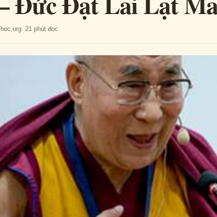
– Đức Đạt Lai Lạt M
mhoc.org
· 21 phút đọc