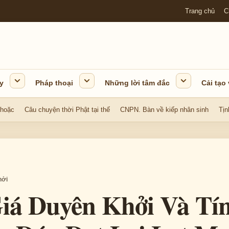
Trang chủ
C
y
Pháp thoại
Những lời tâm đắc
Cải tạo
 hoặc
Câu chuyện thời Phật tại thế
CNPN. Bàn về kiếp nhân sinh
Tịn
hởi
iá Duyên Khởi Và Tí