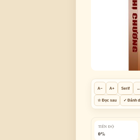
A−
A+
Serif
↔
☆ Đọc sau
✓ Đánh d
TIẾN ĐỘ
0%