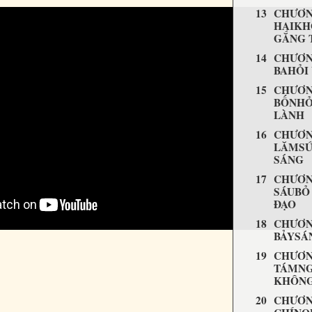
CHƯƠN
HAIKH
GẮNG 
CHƯƠN
BAHỎI
CHƯƠN
BỐNHỎ
LÀNH
CHƯƠN
LĂMSỨ
SÁNG
CHƯƠN
SÁUBỎ
ĐẠO
CHƯƠN
BẢYSÁN
CHƯƠN
TÁMNG
KHÔN
CHƯƠN