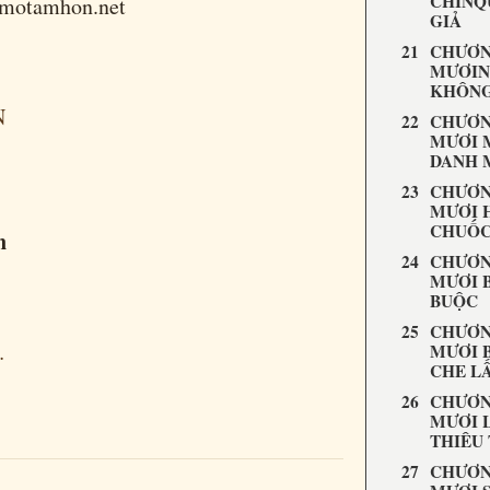
CHÍNQ
ngmotamhon.net
GIẢ
CHƯƠN
MƯƠIN
KHÔN
N
CHƯƠN
MƯƠI
DANH 
CHƯƠN
MƯƠI H
CHUỐC
n
CHƯƠN
MƯƠI 
BUỘC
CHƯƠN
…
MƯƠI 
CHE L
CHƯƠN
MƯƠI 
THIÊU
CHƯƠN