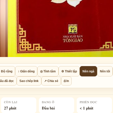
 Độ rộng
↕ Giãn dòng
◎ Tĩnh tâm
⚙ Thiết lập
Nền ngà
Nền tối
ấu đã đọc
Sao chép link
↗ Chia sẻ
⎙ In
CÒN LẠI
ĐANG Ở
PHIÊN ĐỌC
27 phút
Đầu bài
< 1 phút