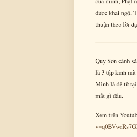
của mình, Phật 
được khai ngộ. T
thuận theo lời dạ
Quy Sơn cảnh sác
là 3 tập kinh mà
Mình là đệ tử tạ
mất gì đâu.
Xem trên Youtu
v=q0BVwrRs7G