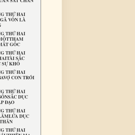
UÁN SÁT CHÂN
G THỨ HAI
GÃ VỐN LÀ
G
G THỨ HAI
 MỐTTHAM
MẤT GỐC
G THỨ HAI
AITÀI SẮC
 SỰ KHỔ
G THỨ HAI
BAVỢ CON TRÓI
G THỨ HAI
BỐNSẮC DỤC
ẤP ĐẠO
G THỨ HAI
LĂMLỬA DỤC
 THÂN
G THỨ HAI