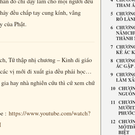
nhân đó chỉ dạy làm cho mọi người đều
THAM Á
hảy đều chấp tay cung kính, vâng
CHƯƠNG
RÕ LÀN
y của Phật.
CHƯƠN
NĂMCH
THÀNH 
CHƯƠNG
KẺ ÁC 
h, Tứ thập nhị chương – Kinh di giáo
CHƯƠNG
ÁC GẶP
 các vị mới đi xuất gia đều phải học…
CHƯƠNG
LÀM XẤ
i gia hay nhà nghiên cứu thì cứ xem chứ
CHƯƠN
NGUỒN
CHƯƠN
MƯỜIT
be :
https://www.youtube.com/watch?
PHƯỚC
CHƯƠN
I
MỘTĐÃ
BIỆT