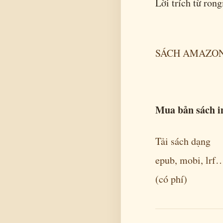
Lời trích từ ro
SÁCH AMAZO
Mua bản sách i
Tải sách dạng
epub, mobi, lrf
(có phí)