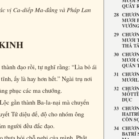
MƯƠI 
QUẤY 
ác vị Ca-diếp Ma-đằng và Pháp Lan
CHƯƠN
MƯƠI 
VƯỚNG
CHƯƠN
MƯƠI 
 KINH
THẢ T
CHƯƠN
MƯƠI 
QUÁN 
thành đạo rồi, tự nghĩ rằng: “Lìa bỏ ái
CHƯƠN
 tĩnh, ấy là hay hơn hết.” Ngài trụ nơi
MƯƠIL
CHƯƠN
hàng phục các ma chướng.
MỐTTĨ
DỤC
 Lộc gần thành Ba-la-nại mà chuyển
CHƯƠN
uyết Tứ diệu đế, độ cho nhóm ông
HAITR
CÒN S
ăm người đều đắc đạo.
CHƯƠN
BATRÍ 
o thưa hỏi chỗ nghi của mình, Phật