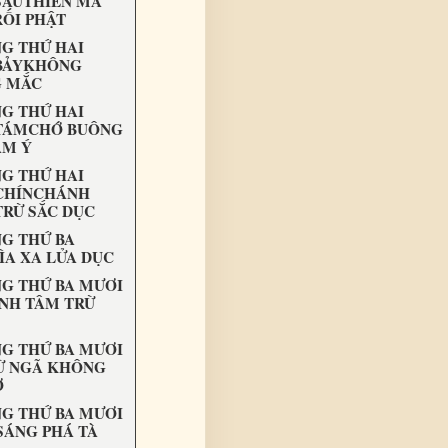
SÁUTHIÊN MA
RỐI PHẬT
G THỨ HAI
BẢYKHÔNG
 MẮC
G THỨ HAI
TÁMCHỚ BUÔNG
ÂM Ý
G THỨ HAI
CHÍNCHÁNH
TRỪ SẮC DỤC
G THỨ BA
ÌA XA LỬA DỤC
G THỨ BA MƯƠI
NH TÂM TRỪ
G THỨ BA MƯƠI
Ừ NGÃ KHÔNG
Ợ
G THỨ BA MƯƠI
SÁNG PHÁ TÀ