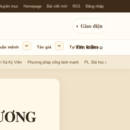
huyên mục
Homepage
Bài viết mới
RSS
Đăng nhập
◐
Giao diện
Tìm kiếm
⌕
 vận mệnh
Tác giả
Tự điển Online
h Xá Kỳ Viên
Phương pháp sống lành mạnh
PL. Bài học cuộc sống
HƯƠNG