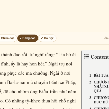
○ Chưa đọc
◐ Đang đọc
✓ Đã đọc
Tiến 
thành đạo rồi, tự nghĩ rằng: “Lìa bỏ ái
Conten
 tĩnh, ấy là hay hơn hết.” Ngài trụ nơi
hàng phục các ma chướng. Ngài ở nơi
BÀI TỰA
ành Ba-la-nại mà chuyển bánh xe Pháp,
CHƯƠN
NHẤTXU
đế, độ cho nhóm ông Kiều-trần-như năm
QUẢ
CHƯƠNG
o. Có những tỳ-kheo thưa hỏi chỗ nghi
DỤC DỨ
CHƯƠNG