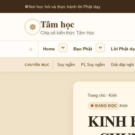
☸
Nơi học hỏi và thực hành lời Phật dạy
Tâm học
☸
Chia sẻ kiến thức Tâm Học
⌂
Home
Đạo Phật
Lời Phật dạ
Suy ngẫm
PL.Suy ngẫm
Giải đáp nghi
CHUYÊN MỤC
Trang chủ
›
Kinh
☸ ĐANG ĐỌC
Kinh
KINH 