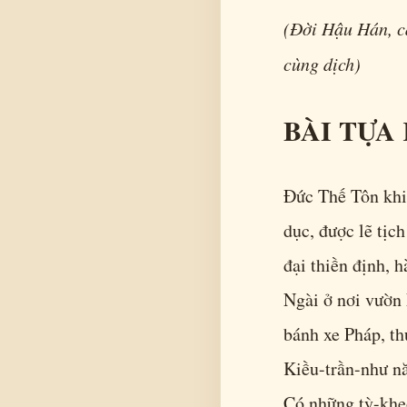
(Đời Hậu Hán, c
cùng dịch)
BÀI TỰA
Đức Thế Tôn khi 
dục, được lẽ tịch
đại thiền định, 
Ngài ở nơi vườn
bánh xe Pháp, th
Kiều-trần-như n
Có những tỳ-khe