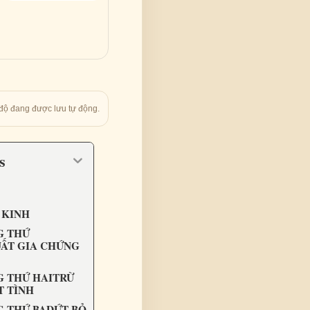
độ đang được lưu tự động.
ts
 KINH
G THỨ
ẤT GIA CHỨNG
 THỨ HAITRỪ
T TÌNH
 THỨ BADỨT BỎ