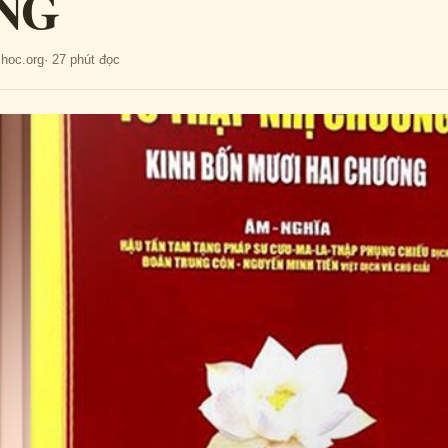
NG
mhoc.org
· 27 phút đọc