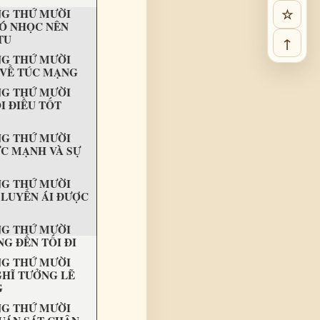
☆
G THỨ MƯỜI
Ó NHỌC NÊN
TU
↑
G THỨ MƯỜI
 VỀ TÚC MẠNG
G THỨ MƯỜI
I ĐIỀU TỐT
G THỨ MƯỜI
C MẠNH VÀ SỰ
G THỨ MƯỜI
 LUYẾN ÁI ĐƯỢC
G THỨ MƯỜI
G ĐẾN TỐI ĐI
G THỨ MƯỜI
HĨ TƯỞNG LẼ
G
G THỨ MƯỜI