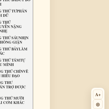
I
 THỨ TƯPHÂN
H DỮ
G THỨ
UYỂN NẶNG
NHẸ
 THỨ SÁUNHỊN
KHÔNG GIẬN
 THỨ BẢYLÀM
 ÁC
 THỨ TÁMTỰ
U MÌNH
G THỨ CHÍNVỀ
 HIỂU ĐẠO
G THƯ
ÁN TRỢ ĐƯỢC
A+
G THỨ MƯỜI
I CƠM KHÁC
◎