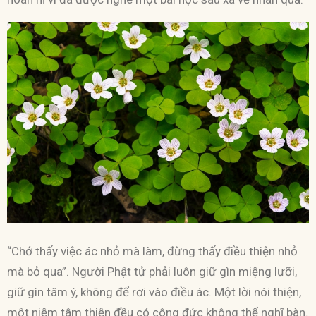
“Chớ thấy việc ác nhỏ mà làm, đừng thấy điều thiện nhỏ
mà bỏ qua”. Người Phật tử phải luôn giữ gìn miệng lưỡi,
giữ gìn tâm ý, không để rơi vào điều ác. Một lời nói thiện,
một niệm tâm thiện đều có công đức không thể nghĩ bàn.