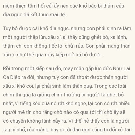
niệm thiện tâm hối cải ấy nên các khổ báo bi thảm của
địa ngục đã kết thúc mau lẹ.
Tuy bỏ được cái khổ địa ngục, nhưng con phải sinh ra làm
một người thấp lùn, xấu xí, ai thấy cũng ghét bỏ, xa lánh,
thậm chí còn không tiếc lời chửi rủa. Con phải mang thân
xấu xí như thế qua mấy kiếp mới xả bỏ được.
Rồi trong một kiếp sau đó, may mắn gặp lúc đức Như Lai
Ca Diếp ra đời, nhưng tuy con đã thoát được thân người
xấu xí khó coi, lại phải sinh làm thân quạ. Trong các loài
chim thì quạ là giống chim thường bị người ta ghét bỏ
nhất, vì tiếng kêu của nó rất khó nghe, lại còn có rất nhiều
người mê tín cho rằng chỗ nào có quạ tới thì chỗ ấy sẽ
có chuyện không lành xảy ra. Vì thế, hễ thấy con là người
ta phỉ nhổ, rủa mắng, bay đi tới đâu con cũng bị đối xử tàn