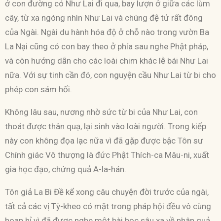
ở con đường có Như Lai đi qua, bay lượn ở giữa các lùm
cây, từ xa ngóng nhìn Như Lai và chúng đệ tử rất đông
của Ngài. Ngài du hành hóa độ ở chỗ nào trong vườn Ba
La Nại cũng có con bay theo ở phía sau nghe Phật pháp,
và còn hướng dẫn cho các loài chim khác lễ bái Như Lai
nữa. Với sự tinh cần đó, con nguyện cầu Như Lai từ bi cho
phép con sám hối.
Không lâu sau, nương nhờ sức từ bi của Như Lai, con
thoát được thân quạ, lại sinh vào loài người. Trong kiếp
này con không đọa lạc nữa vì đã gặp được bậc Tôn sư
Chính giác Vô thượng là đức Phật Thích-ca Mâu-ni, xuất
gia học đạo, chứng quả A-la-hán.
Tôn giả La Bi Đề kể xong câu chuyện đời trước của ngài,
tất cả các vị Tỳ-kheo có mặt trong pháp hội đều vô cùng
hoan hỉ vì đã được nghe một bài học sâu xa về nhân quả.