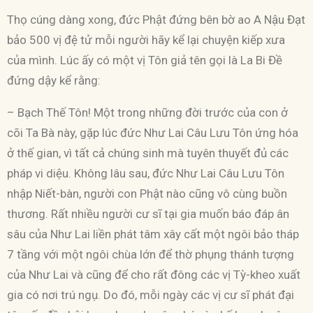
Thọ cúng dàng xong, đức Phật đứng bên bờ ao A Nậu Đạt
bảo 500 vị đệ tử mỗi người hãy kể lại chuyện kiếp xưa
của mình. Lúc ấy có một vị Tôn giả tên gọi là La Bi Đề
đứng dậy kể rằng:
– Bạch Thế Tôn! Một trong những đời trước của con ở
cõi Ta Bà này, gặp lúc đức Như Lai Câu Lưu Tôn ứng hóa
ở thế gian, vì tất cả chúng sinh mà tuyên thuyết đủ các
pháp vi diệu. Không lâu sau, đức Như Lai Câu Lưu Tôn
nhập Niết-bàn, người con Phật nào cũng vô cùng buồn
thương. Rất nhiều người cư sĩ tại gia muốn báo đáp ân
sâu của Như Lai liền phát tâm xây cất một ngôi bảo tháp
7 tầng với một ngôi chùa lớn để thờ phụng thánh tượng
của Như Lai và cũng để cho rất đông các vị Tỳ-kheo xuất
gia có nơi trú ngụ. Do đó, mỗi ngày các vị cư sĩ phát đại