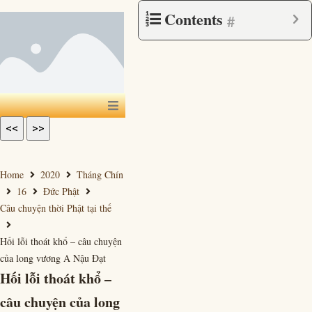
Contents
#
<<
>>
Home
2020
Tháng Chín
16
Đức Phật
Câu chuyện thời Phật tại thế
Hối lỗi thoát khổ – câu chuyện
của long vương A Nậu Đạt
Hối lỗi thoát khổ –
câu chuyện của long