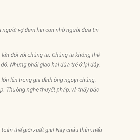
i người vợ
đ
em hai con nhờ người
đư
a tin
á lớn
đố
i với chúng ta. Chúng ta không thể
o
đó
. Nhưng phải giao hai
đứ
a trẻ ở lại
đâ
y.
ẻ lớn lên trong gia
đ
ình ông ngoại chúng.
p. Thường nghe thuyết pháp, và thấy bậc
 toàn thế giới xuất gia! Này cháu thân, nếu