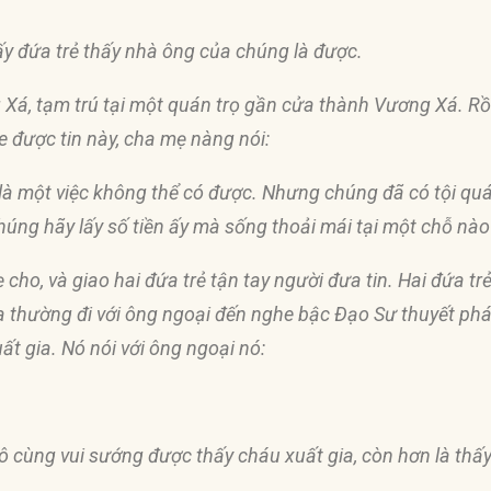
ấy
đứ
a trẻ thấy nhà ông của chúng là
đượ
c.
Xá, tạm trú tại một quán trọ gần cửa thành Vương Xá. Rồ
he
đượ
c tin này, cha mẹ nàng nói:
 là một việc không thể có
đượ
c. Nhưng chúng
đ
ã có tội qu
Chúng hãy lấy số tiền ấy mà sống thoải mái tại một chỗ nà
ẹ cho, và giao hai
đứ
a trẻ tận tay người
đư
a tin. Hai
đứ
a tr
a thường
đ
i với ông ngoại
đế
n nghe bậc Ðạo Sư thuyết phá
t gia. Nó nói với ông ngoại nó:
 vô cùng vui sướng
đượ
c thấy cháu xuất gia, còn hơn là thấy