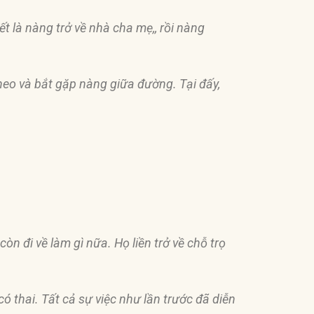
t là nàng trở về nhà cha mẹ,, rồi nàng
theo và bắt gặp nàng giữa
đườ
ng. Tại
đấ
y,
y còn
đ
i về làm gì nữa. Họ liền trở về chỗ trọ
có thai. Tất cả sự việc như lần trước
đ
ã diễn