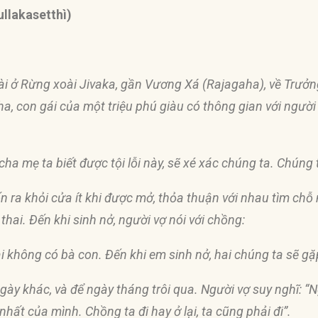
llakasetthì)
gài ở Rừng xoài Jivaka, gần Vương Xá (Rajagaha), về Trưở
a, con gái của một triệu phú giàu có thông gian với người 
cha mẹ ta biết
đượ
c tội lỗi này, sẽ xé xác chúng ta. Chúng
n ra khỏi cửa ít khi
đượ
c mở, thỏa thuận với nhau tìm chỗ 
thai. Ðến khi sinh nở, người vợ nói với chồng:
lại không có bà con. Ðến khi em sinh nở, hai chúng ta sẽ 
ngày khác, và
để
ngày tháng trôi qua. Người vợ suy nghĩ: “Ng
t nhất của mình. Chồng ta
đ
i hay ở lại, ta cũng phải
đ
i”.