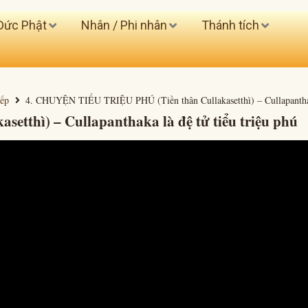
Đức Phật
Nhân / Phi nhân
Thánh tích
iếp
4. CHUYỆN TIỂU TRIỆU PHÚ (Tiền thân Cullakasetthì) – Cullapanthaka
tthì) – Cullapanthaka là đệ tử tiểu triệu phú