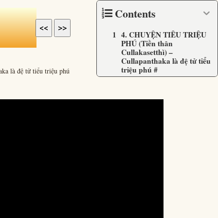
Contents
<<
>>
4. CHUYỆN TIỂU TRIỆU
PHÚ (Tiền thân
Cullakasetthì) –
Cullapanthaka là đệ tử tiểu
triệu phú #
 là đệ tử tiểu triệu phú