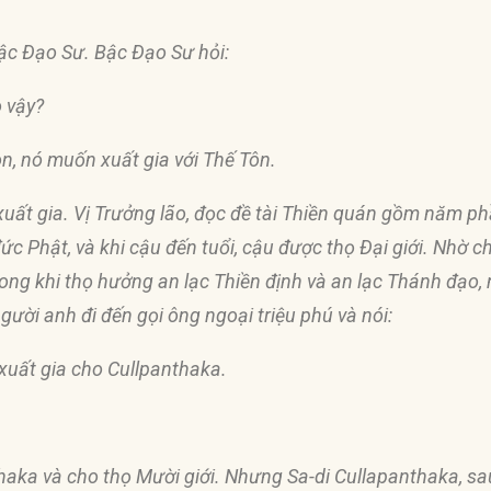
bậc Ðạo Sư. Bậc Ðạo Sư hỏi:
o vậy?
n, nó muốn xuất gia với Thế Tôn.
 xuất gia. Vị Trưởng lão,
đọ
c
đề
tài Thiền quán gồm n
ă
m phầ
đứ
c Phật, và khi cậu
đế
n tuổi, cậu
đượ
c thọ Ðại giới. Nhờ 
ong khi thọ hưởng an lạc Thiền
đị
nh và an lạc Thánh
đạ
o,
 người anh
đ
i
đế
n gọi ông ngoại triệu phú và nói:
xuất gia cho Cullpanthaka.
haka và cho thọ Mười giới. Nhưng Sa-di Cullapanthaka, sau