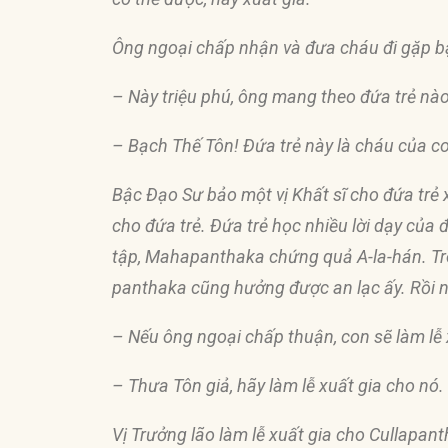
Ông ngoại chấp nhận và
đư
a cháu
đ
i gặp 
– Này triệu phú, ông mang theo
đứ
a trẻ nà
– Bạch Thế Tôn! Ðứa trẻ này là cháu của co
Bậc Ðạo Sư bảo một vị Khất sĩ cho
đứ
a trẻ
cho
đứ
a trẻ. Ðứa trẻ học nhiều lời dạy của
tập, Mahapanthaka chứng quả A-la-hán. Tr
panthaka cũng hưởng
đượ
c an lạc ấy. Rồi
– Nếu ông ngoại chấp thuận, con sẽ làm lễ 
– Thưa Tôn giả, hãy làm lễ xuất gia cho nó.
Vị Trưởng lão làm lễ xuất gia cho Cullapant