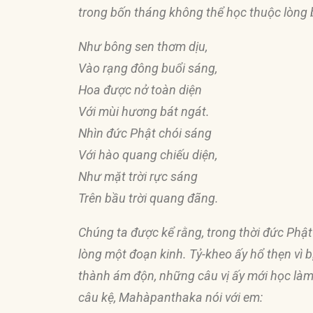
trong bốn tháng không thể học thuộc lòng b
Như bông sen thơm dịu,
Vào rạng
đô
ng buổi sáng,
Hoa
đượ
c nở toàn diện
Với mùi hương bát ngát.
Nhìn
đứ
c Phật chói sáng
Với hào quang chiếu diện,
Như mặt trời rực sáng
Trên bầu trời quang
đ
ãng.
Chúng ta
đượ
c kể rằng, trong thời
đứ
c Phật
lòng một
đ
oạn kinh. Tỷ-kheo ấy hổ thẹn vì b
thành ám
độ
n, những câu vị ấy mới học làm
câu kệ, Mahàpanthaka nói với em: