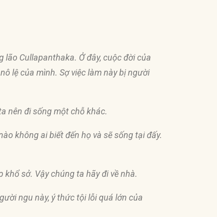
ng lão Cullapanthaka. Ở
đâ
y, cuộc
đờ
i của
nô lệ của mình. Sợ việc làm này bị người
 ta nên
đ
i sống một chỗ khác.
nào không ai biết
đế
n họ và sẽ sống tại
đấ
y.
gặp khổ sở. Vậy chúng ta hãy
đ
i về nhà.
ười ngu này, ý thức tội lỗi quá lớn của