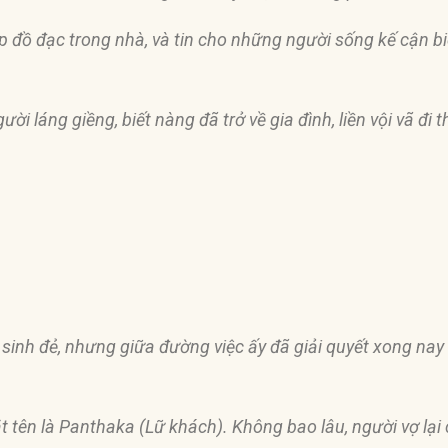
ắp
đồ
đạ
c trong nhà, và tin cho những người sống kế cận biế
gười láng giềng, biết nàng
đ
ã trở về gia
đ
ình, liền vội vã
đ
i 
sinh
đẻ
, nhưng giữa
đườ
ng việc ấy
đ
ã giải quyết xong na
ặ
t tên là Panthaka (Lữ khách). Không bao lâu, người vợ lại 