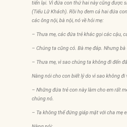
tiến lại. Vì
đứ
a con thứ hai này cũng
đượ
c 
(Tiểu Lữ Khách). Rồi họ
đ
em cả hai
đứ
a con
các ông nội, bà nội, nó về hỏi mẹ:
– Thưa mẹ, các
đứ
a trẻ khác gọi các cậu, 
– Chúng ta cũng có. Bà mẹ
đá
p. Nhưng bà
– Thưa mẹ, vì sao chúng ta không
đ
i
đế
n
đ
Nàng nói cho con biết lý do vì sao không
đ
i
– Những
đứ
a trẻ con này làm cho em rất m
chúng nó.
– Ta không thể
đứ
ng giáp mặt với cha mẹ
Nàng nói: