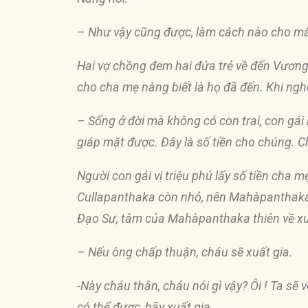
– Như vậy cũng
đượ
c, làm cách nào cho m
Hai vợ chồng
đ
em hai
đứ
a trẻ về
đế
n Vương 
cho cha mẹ nàng biết là họ
đ
ã
đế
n. Khi ng
– Sống ở
đờ
i mà không có con trai, con gái
giáp mặt
đượ
c. Ðây là số tiền cho chúng. 
Người con gái vị triệu phú lấy số tiền cha m
Cullapanthaka còn nhỏ, nên Mahàpanthak
Ðạo Sư, tâm của Mahàpanthaka thiên về xuấ
– Nếu ông chấp thuận, cháu sẽ xuất gia.
-Này cháu thân, cháu nói gì vậy? Ôi ! Ta sẽ
có thể
đượ
c, hãy xuất gia.