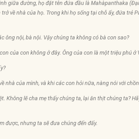
sinh giữa
đườ
ng, họ
đặ
t tên
đứ
a
đầ
u là Mahàpanthaka (Ðạ
 trở về nhà của họ. Trong khi họ sống tại chỗ ấy,
đứ
a trẻ 
các ông nội, bà nội. Vậy chúng ta không có bà con sao?
 con của con không ở
đâ
y. Ông của con là một triệu phú ở
ấ
y?
 về nhà của mình, và khi các con hỏi nữa, nàng nói với chồn
ệt. Không lẽ cha mẹ thấy chúng ta, lại
ă
n thịt chúng ta? H
 em
đượ
c, nhưng ta sẽ
đư
a chúng
đế
n
đấ
y.