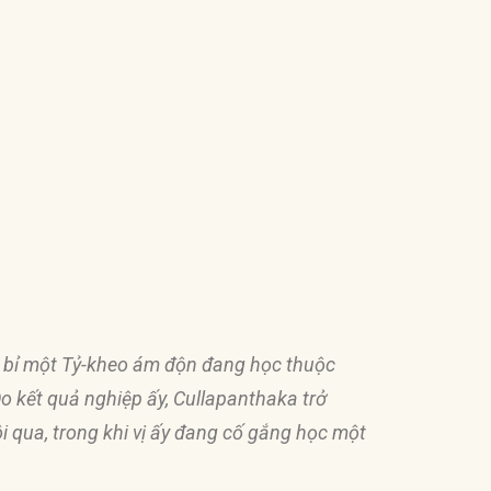
h bỉ một Tỷ-kheo ám
độ
n
đ
ang học thuộc
Do kết quả nghiệp ấy, Cullapanthaka trở
ôi qua, trong khi vị ấy
đ
ang cố gắng học một