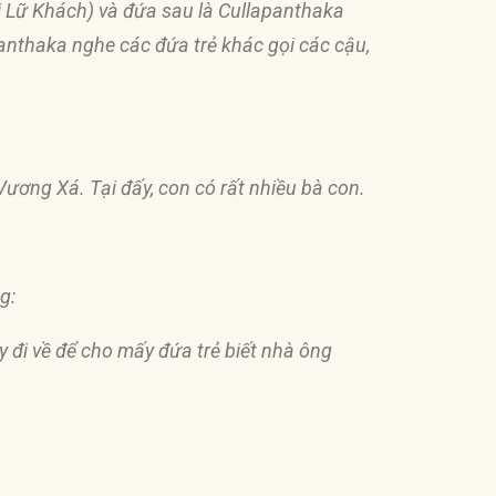
i Lữ Khách) và
đứ
a sau là Cullapanthaka
Panthaka nghe các
đứ
a trẻ khác gọi các cậu,
 Vương Xá. Tại
đấ
y, con có rất nhiều bà con.
g:
ãy
đ
i về
để
cho mấy
đứ
a trẻ biết nhà ông