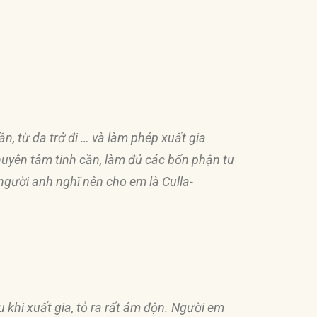
n, từ da trở
đ
i … và làm phép xuất gia
chuyên tâm tinh cần, làm
đủ
các bổn phận tu
 người anh nghĩ nên cho em là Culla-
 khi xuất gia, tỏ ra rất ám
độ
n. Người em