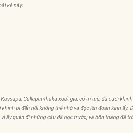
ài kệ này:
 Kassapa, Cullapanthaka xuất gia, có trí tuệ,
đ
ã cười khin
ị khinh bỉ
đế
n nổi không thể nhớ và
đọ
c lên
đ
oạn kinh ấy. 
 vị ấy quên
đ
i những câu
đ
ã học trước; và bốn tháng
đ
ã tr