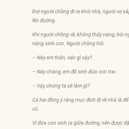
Ðợi người chồng
đ
i ra khỏi nhà, người vợ s
lên
đườ
ng.
Khi người chồng về, không thấy nàng, hỏi n
nàng sinh con. Người chồng hỏi:
– Này em thân, việc gì vậy?
– Này chàng, em
đ
ã sinh
đứ
a con trai.
– Vậy chúng ta sẽ làm gì?
Cả hai
đồ
ng ý rằng mục
đí
ch
đ
i về nhà là
để
cũ.
Vì
đứ
a con sinh ra giữa
đườ
ng, nên
đượ
c
đ