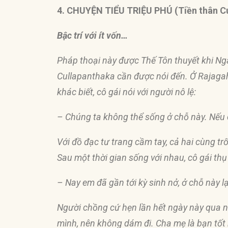
4. CHUYỆN TIỂU TRIỆU PHÚ (Tiền thân Cu
Bậc trí với ít vốn…
Pháp thoại này
đượ
c Thế Tôn thuyết khi N
Cullapanthaka cần
đượ
c nói
đế
n. Ở Rajagah
khác biết, cô gái nói với người nô lệ:
– Chúng ta không thể sống ở chỗ này. Nếu 
Với
đồ
đạ
c tư trang cầm tay, cả hai cùng trố
Sau một thời gian sống với nhau, cô gái thụ 
– Nay em
đ
ã gần tới kỳ sinh nở, ở chỗ này 
Người chồng cứ hẹn lần hết ngày này qua 
mình, nên không dám
đ
i. Cha mẹ là bạn tố