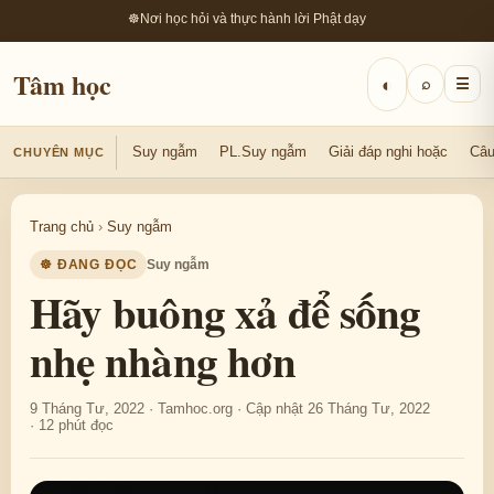
☸
Nơi học hỏi và thực hành lời Phật dạy
Tâm học
◐
⌕
☰
Suy ngẫm
PL.Suy ngẫm
Giải đáp nghi hoặc
Câu
CHUYÊN MỤC
Trang chủ
›
Suy ngẫm
☸ ĐANG ĐỌC
Suy ngẫm
Hãy buông xả để sống
nhẹ nhàng hơn
9 Tháng Tư, 2022 · Tamhoc.org · Cập nhật 26 Tháng Tư, 2022
· 12 phút đọc