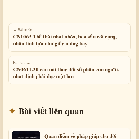
← Bài trước
CN1063.Thế thái nhạt nhòa, hoa sầu rơi rụng,
nhân tình tựa như giấy mỏng bay
Bài sau →
CN0611.30 câu nói thay đổi số phận con người,
nhất định phải đọc một lần
Bài viết liên quan
Quan điểm về pháp giúp cho đời