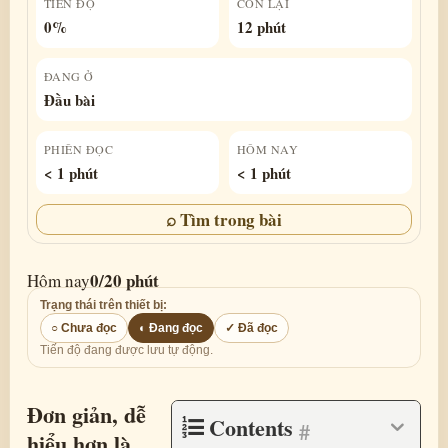
TIẾN ĐỘ
CÒN LẠI
0%
12 phút
ĐANG Ở
Đầu bài
PHIÊN ĐỌC
HÔM NAY
< 1 phút
< 1 phút
⌕ Tìm trong bài
0/20 phút
Hôm nay
Trạng thái trên thiết bị:
○ Chưa đọc
◐ Đang đọc
✓ Đã đọc
Tiến độ đang được lưu tự động.
Đơn giản, dễ
Contents
#
hiểu hơn là