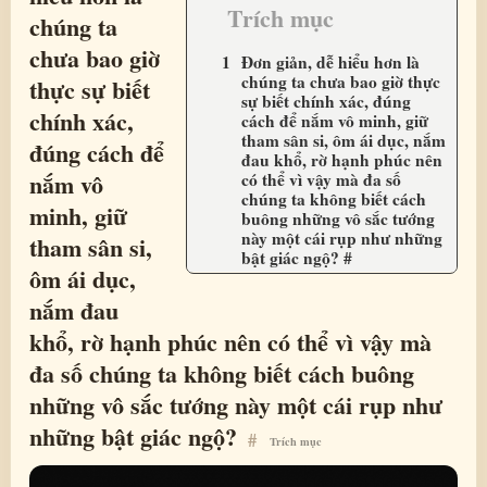
Trích mục
chúng ta
chưa bao giờ
Đơn giản, dễ hiểu hơn là
chúng ta chưa bao giờ thực
thực sự biết
sự biết chính xác, đúng
chính xác,
cách để nắm vô minh, giữ
tham sân si, ôm ái dục, nắm
đúng cách để
đau khổ, rờ hạnh phúc nên
nắm vô
có thể vì vậy mà đa số
chúng ta không biết cách
minh, giữ
buông những vô sắc tướng
này một cái rụp như những
tham sân si,
bật giác ngộ? #
ôm ái dục,
nắm đau
khổ, rờ hạnh phúc nên có thể vì vậy mà
đa số chúng ta không biết cách buông
những vô sắc tướng này một cái rụp như
những bật giác ngộ?
#
Trích mục