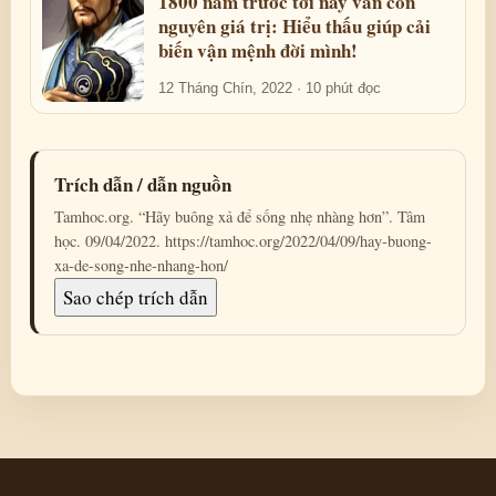
1800 năm trước tới nay vẫn còn
nguyên giá trị: Hiểu thấu giúp cải
biến vận mệnh đời mình!
12 Tháng Chín, 2022 · 10 phút đọc
Trích dẫn / dẫn nguồn
Tamhoc.org. “Hãy buông xả để sống nhẹ nhàng hơn”. Tâm
học. 09/04/2022. https://tamhoc.org/2022/04/09/hay-buong-
xa-de-song-nhe-nhang-hon/
Sao chép trích dẫn