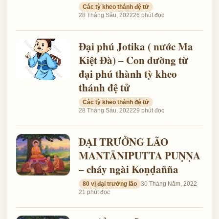
Các tỳ kheo thánh đệ tử
28 Tháng Sáu, 2022
26 phút đọc
Đại phú Jotika ( nước Ma
Kiệt Đà) – Con đường từ
đại phú thành tỳ kheo
thánh đệ tử
Các tỳ kheo thánh đệ tử
28 Tháng Sáu, 2022
29 phút đọc
ĐẠI TRƯỞNG LÃO
MANTĀNIPUTTA PUṆṆA
– cháy ngài Koṇḍañña
80 vị đại trưởng lão
30 Tháng Năm, 2022
21 phút đọc