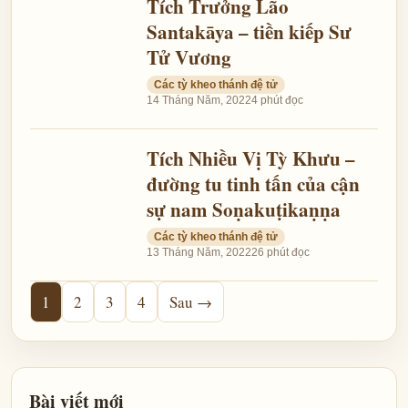
Tích Trưởng Lão
Santakāya – tiền kiếp Sư
Tử Vương
Các tỳ kheo thánh đệ tử
14 Tháng Năm, 2022
4 phút đọc
Tích Nhiều Vị Tỳ Khưu –
đường tu tinh tấn của cận
sự nam Soṇakuṭikaṇṇa
Các tỳ kheo thánh đệ tử
13 Tháng Năm, 2022
26 phút đọc
1
2
3
4
Sau →
Bài viết mới