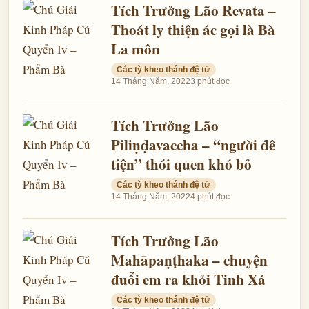
Tích Trưởng Lão Revata –
Thoát ly thiện ác gọi là Bà
La môn
Các tỳ kheo thánh đệ tử
14 Tháng Năm, 2022
3 phút đọc
Tích Trưởng Lão
Piliṇḍavaccha – “người đê
tiện” thói quen khó bỏ
Các tỳ kheo thánh đệ tử
14 Tháng Năm, 2022
4 phút đọc
Tích Trưởng Lão
Mahāpaṇṭhaka – chuyện
đuổi em ra khỏi Tinh Xá
Các tỳ kheo thánh đệ tử