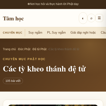
☸
Nơi học hỏi và thực hành lời Phật dạy
Tâm học
◐
⌕
☰
Suy ngẫm
PL.Suy ngẫm
Giải đáp nghi hoặc
Câu
CHUYÊN MỤC
Trang chủ
Đức Phật
Đệ tử Phật
Các tỳ kheo thánh đệ tử
CHUYÊN MỤC PHẬT HỌC
Các tỳ kheo thánh đệ tử
105 bài viết