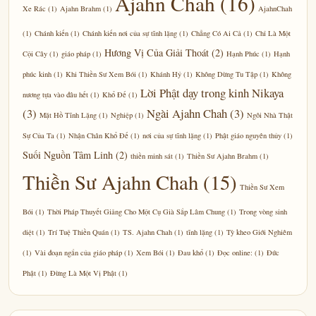
Ajahn Chah
(16)
Xe Rác
(1)
Ajahn Brahm
(1)
AjahnChah
(1)
Chánh kiến
(1)
Chánh kiến nơi của sự tĩnh lặng
(1)
Chẳng Có Ai Cả
(1)
Chỉ Là Một
Hương Vị Của Giải Thoát
(2)
Cội Cây
(1)
giáo pháp
(1)
Hạnh Phúc
(1)
Hạnh
phúc kinh
(1)
Khi Thiền Sư Xem Bói
(1)
Khánh Hỷ
(1)
Không Dừng Tu Tập
(1)
Không
Lời Phật dạy trong kinh Nikaya
nương tựa vào đâu hết
(1)
Khổ Đế
(1)
(3)
Ngài Ajahn Chah
(3)
Mặt Hồ Tĩnh Lặng
(1)
Nghiệp
(1)
Ngôi Nhà Thật
Sự Của Ta
(1)
Nhận Chân Khổ Đế
(1)
nơi của sự tĩnh lặng
(1)
Phật giáo nguyên thủy
(1)
Suối Nguồn Tâm Linh
(2)
thiền minh sát
(1)
Thiền Sư Ajahn Brahm
(1)
Thiền Sư Ajahn Chah
(15)
Thiền Sư Xem
Bói
(1)
Thời Pháp Thuyết Giảng Cho Một Cụ Già Sắp Lâm Chung
(1)
Trong vòng sinh
diệt
(1)
Trí Tuệ Thiền Quán
(1)
TS. Ajahn Chah
(1)
tĩnh lặng
(1)
Tỳ kheo Giới Nghiêm
(1)
Vài đoạn ngắn của giáo pháp
(1)
Xem Bói
(1)
Đau khổ
(1)
Đọc online:
(1)
Đức
Phật
(1)
Đừng Là Một Vị Phật
(1)