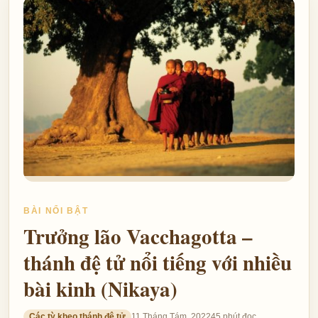
BÀI NỔI BẬT
Trưởng lão Vacchagotta –
thánh đệ tử nổi tiếng với nhiều
bài kinh (Nikaya)
Các tỳ kheo thánh đệ tử
11 Tháng Tám, 2022
45 phút đọc