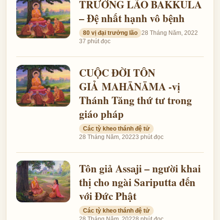
TRƯỞNG LÃO BAKKULA
– Đệ nhất hạnh vô bệnh
80 vị đại trưởng lão
28 Tháng Năm, 2022
37 phút đọc
CUỘC ĐỜI TÔN
GIẢ MAHĀNĀMA -vị
Thánh Tăng thứ tư trong
giáo pháp
Các tỳ kheo thánh đệ tử
28 Tháng Năm, 2022
3 phút đọc
Tôn giả Assaji – người khai
thị cho ngài Sariputta đến
với Đức Phật
Các tỳ kheo thánh đệ tử
28 Tháng Năm, 2022
8 phút đọc