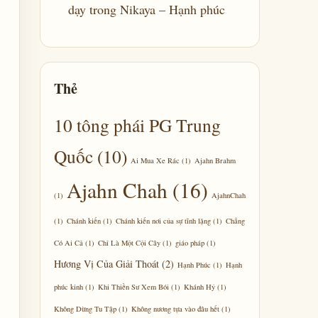
dạy trong Nikaya – Hạnh phúc
Thẻ
10 tông phái PG Trung
Quốc
(10)
Ai Mua Xe Rác
(1)
Ajahn Brahm
Ajahn Chah
(16)
(1)
AjahnChah
(1)
Chánh kiến
(1)
Chánh kiến nơi của sự tĩnh lặng
(1)
Chẳng
Có Ai Cả
(1)
Chỉ Là Một Cội Cây
(1)
giáo pháp
(1)
Hương Vị Của Giải Thoát
(2)
Hạnh Phúc
(1)
Hạnh
phúc kinh
(1)
Khi Thiền Sư Xem Bói
(1)
Khánh Hỷ
(1)
Không Dừng Tu Tập
(1)
Không nương tựa vào đâu hết
(1)