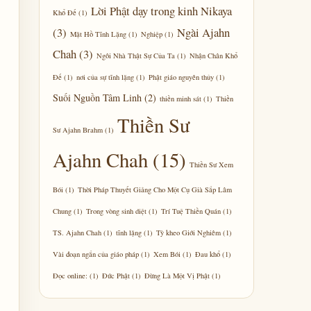
Lời Phật dạy trong kinh Nikaya
Khổ Đế
(1)
(3)
Ngài Ajahn
Mặt Hồ Tĩnh Lặng
(1)
Nghiệp
(1)
Chah
(3)
Ngôi Nhà Thật Sự Của Ta
(1)
Nhận Chân Khổ
Đế
(1)
nơi của sự tĩnh lặng
(1)
Phật giáo nguyên thủy
(1)
Suối Nguồn Tâm Linh
(2)
thiền minh sát
(1)
Thiền
Thiền Sư
Sư Ajahn Brahm
(1)
Ajahn Chah
(15)
Thiền Sư Xem
Bói
(1)
Thời Pháp Thuyết Giảng Cho Một Cụ Già Sắp Lâm
Chung
(1)
Trong vòng sinh diệt
(1)
Trí Tuệ Thiền Quán
(1)
TS. Ajahn Chah
(1)
tĩnh lặng
(1)
Tỳ kheo Giới Nghiêm
(1)
Vài đoạn ngắn của giáo pháp
(1)
Xem Bói
(1)
Đau khổ
(1)
Đọc online:
(1)
Đức Phật
(1)
Đừng Là Một Vị Phật
(1)