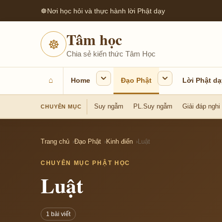
☸
Nơi học hỏi và thực hành lời Phật dạy
Tâm học
☸
Chia sẻ kiến thức Tâm Học
⌂
Home
Đạo Phật
Lời Phật dạ
Suy ngẫm
PL.Suy ngẫm
Giải đáp nghi
CHUYÊN MỤC
Trang chủ
Đạo Phật
Kinh điển
Luật
CHUYÊN MỤC PHẬT HỌC
Luật
1 bài viết