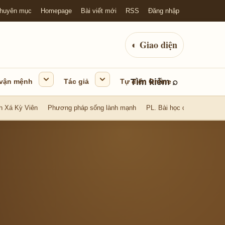
huyên mục
Homepage
Bài viết mới
RSS
Đăng nhập
◐
Giao diện
Tìm kiếm
⌕
 vận mệnh
Tác giả
Tự điển Online
h Xá Kỳ Viên
Phương pháp sống lành mạnh
PL. Bài học cuộc sống