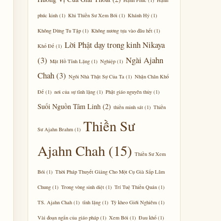
Hạnh Phúc
(1)
Hạnh
phúc kinh
(1)
Khi Thiền Sư Xem Bói
(1)
Khánh Hỷ
(1)
Không Dừng Tu Tập
(1)
Không nương tựa vào đâu hết
(1)
Lời Phật dạy trong kinh Nikaya
Khổ Đế
(1)
(3)
Ngài Ajahn
Mặt Hồ Tĩnh Lặng
(1)
Nghiệp
(1)
Chah
(3)
Ngôi Nhà Thật Sự Của Ta
(1)
Nhận Chân Khổ
Đế
(1)
nơi của sự tĩnh lặng
(1)
Phật giáo nguyên thủy
(1)
Suối Nguồn Tâm Linh
(2)
thiền minh sát
(1)
Thiền
Thiền Sư
Sư Ajahn Brahm
(1)
Ajahn Chah
(15)
Thiền Sư Xem
Bói
(1)
Thời Pháp Thuyết Giảng Cho Một Cụ Già Sắp Lâm
Chung
(1)
Trong vòng sinh diệt
(1)
Trí Tuệ Thiền Quán
(1)
TS. Ajahn Chah
(1)
tĩnh lặng
(1)
Tỳ kheo Giới Nghiêm
(1)
Vài đoạn ngắn của giáo pháp
(1)
Xem Bói
(1)
Đau khổ
(1)