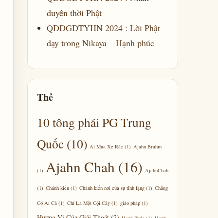
duyên thời Phật
QDDGDTYHN 2024 : Lời Phật
dạy trong Nikaya – Hạnh phúc
Thẻ
10 tông phái PG Trung
Quốc
(10)
Ai Mua Xe Rác
(1)
Ajahn Brahm
Ajahn Chah
(16)
(1)
AjahnChah
(1)
Chánh kiến
(1)
Chánh kiến nơi của sự tĩnh lặng
(1)
Chẳng
Có Ai Cả
(1)
Chỉ Là Một Cội Cây
(1)
giáo pháp
(1)
Hương Vị Của Giải Thoát
(2)