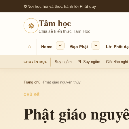
☸
Nơi học hỏi và thực hành lời Phật dạy
Tâm học
☸
Chia sẻ kiến thức Tâm Học
⌂
Home
Đạo Phật
Lời Phật dạ
Suy ngẫm
PL.Suy ngẫm
Giải đáp nghi
CHUYÊN MỤC
Trang chủ
Phật giáo nguyên thủy
CHỦ ĐỀ
Phật giáo nguy