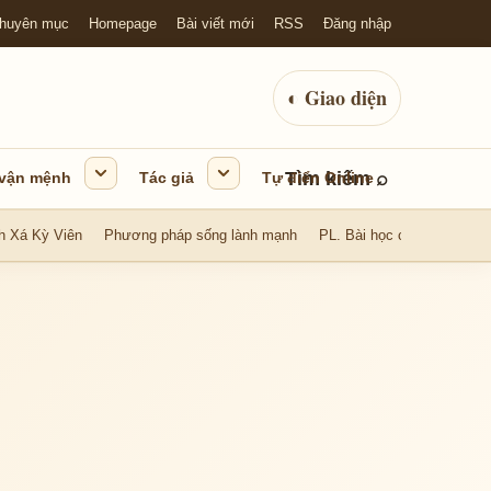
huyên mục
Homepage
Bài viết mới
RSS
Đăng nhập
◐
Giao diện
Tìm kiếm
⌕
 vận mệnh
Tác giả
Tự điển Online
h Xá Kỳ Viên
Phương pháp sống lành mạnh
PL. Bài học cuộc sống