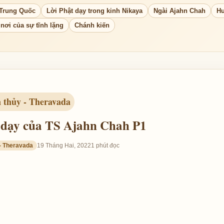
 Trung Quốc
Lời Phật dạy trong kinh Nikaya
Ngài Ajahn Chah
Hư
nơi của sự tĩnh lặng
Chánh kiến
n thủy - Theravada
i dạy của TS Ajahn Chah P1
 - Theravada
19 Tháng Hai, 2022
1 phút đọc