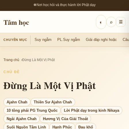
☸
Nơi học hỏi và thực hành lời Phật dạy
Tâm học
◐
⌕
☰
Suy ngẫm
PL.Suy ngẫm
Giải đáp nghi hoặc
Câu
CHUYÊN MỤC
Trang chủ
Đừng Là Một Vị Phật
CHỦ ĐỀ
Đừng Là Một Vị Phật
Ajahn Chah
Thiền Sư Ajahn Chah
10 tông phái PG Trung Quốc
Lời Phật dạy trong kinh Nikaya
Ngài Ajahn Chah
Hương Vị Của Giải Thoát
Suối Nguồn Tâm Linh
Hạnh Phúc
Đau khổ