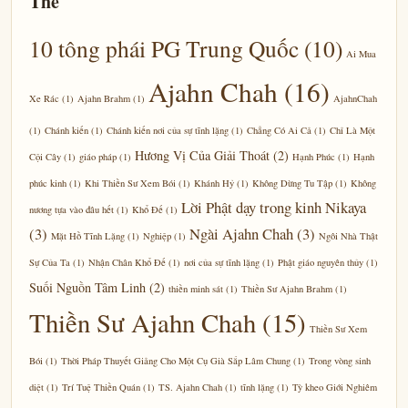
Thẻ
10 tông phái PG Trung Quốc
(10)
Ai Mua
Ajahn Chah
(16)
Xe Rác
(1)
Ajahn Brahm
(1)
AjahnChah
(1)
Chánh kiến
(1)
Chánh kiến nơi của sự tĩnh lặng
(1)
Chẳng Có Ai Cả
(1)
Chỉ Là Một
Hương Vị Của Giải Thoát
(2)
Cội Cây
(1)
giáo pháp
(1)
Hạnh Phúc
(1)
Hạnh
phúc kinh
(1)
Khi Thiền Sư Xem Bói
(1)
Khánh Hỷ
(1)
Không Dừng Tu Tập
(1)
Không
Lời Phật dạy trong kinh Nikaya
nương tựa vào đâu hết
(1)
Khổ Đế
(1)
(3)
Ngài Ajahn Chah
(3)
Mặt Hồ Tĩnh Lặng
(1)
Nghiệp
(1)
Ngôi Nhà Thật
Sự Của Ta
(1)
Nhận Chân Khổ Đế
(1)
nơi của sự tĩnh lặng
(1)
Phật giáo nguyên thủy
(1)
Suối Nguồn Tâm Linh
(2)
thiền minh sát
(1)
Thiền Sư Ajahn Brahm
(1)
Thiền Sư Ajahn Chah
(15)
Thiền Sư Xem
Bói
(1)
Thời Pháp Thuyết Giảng Cho Một Cụ Già Sắp Lâm Chung
(1)
Trong vòng sinh
diệt
(1)
Trí Tuệ Thiền Quán
(1)
TS. Ajahn Chah
(1)
tĩnh lặng
(1)
Tỳ kheo Giới Nghiêm