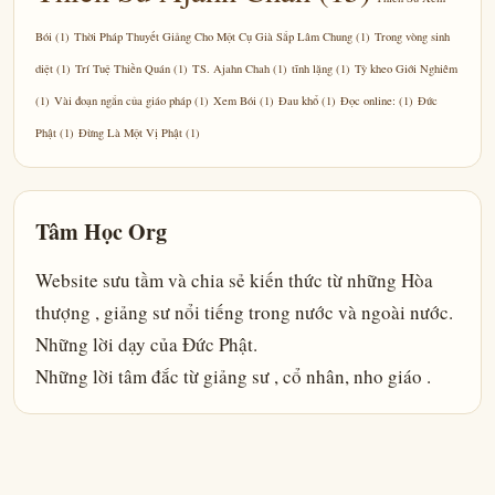
Bói
(1)
Thời Pháp Thuyết Giảng Cho Một Cụ Già Sắp Lâm Chung
(1)
Trong vòng sinh
diệt
(1)
Trí Tuệ Thiền Quán
(1)
TS. Ajahn Chah
(1)
tĩnh lặng
(1)
Tỳ kheo Giới Nghiêm
(1)
Vài đoạn ngắn của giáo pháp
(1)
Xem Bói
(1)
Đau khổ
(1)
Đọc online:
(1)
Đức
Phật
(1)
Đừng Là Một Vị Phật
(1)
Tâm Học Org
Website sưu tầm và chia sẻ kiến thức từ những Hòa
thượng , giảng sư nổi tiếng trong nước và ngoài nước.
Những lời dạy của Đức Phật.
Những lời tâm đắc từ giảng sư , cổ nhân, nho giáo .