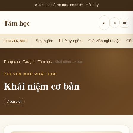
☸
Nơi học hỏi và thực hành lời Phật dạy
Tâm học
◐
⌕
☰
Suy ngẫm
PL.Suy ngẫm
Giải đáp nghi hoặc
Câu
CHUYÊN MỤC
Trang chủ
Tác giả
Tâm học
Khái niệm cơ bản
CHUYÊN MỤC PHẬT HỌC
Khái niệm cơ bản
7 bài viết