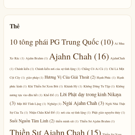
Thẻ
10 tông phái PG Trung Quốc
(10)
Ai Mua
Ajahn Chah
(16)
Xe Rác
(1)
Ajahn Brahm
(1)
AjahnChah
(1)
Chánh kiến
(1)
Chánh kiến nơi của sự tĩnh lặng
(1)
Chẳng Có Ai Cả
(1)
Chỉ Là Một
Hương Vị Của Giải Thoát
(2)
Cội Cây
(1)
giáo pháp
(1)
Hạnh Phúc
(1)
Hạnh
phúc kinh
(1)
Khi Thiền Sư Xem Bói
(1)
Khánh Hỷ
(1)
Không Dừng Tu Tập
(1)
Không
Lời Phật dạy trong kinh Nikaya
nương tựa vào đâu hết
(1)
Khổ Đế
(1)
(3)
Ngài Ajahn Chah
(3)
Mặt Hồ Tĩnh Lặng
(1)
Nghiệp
(1)
Ngôi Nhà Thật
Sự Của Ta
(1)
Nhận Chân Khổ Đế
(1)
nơi của sự tĩnh lặng
(1)
Phật giáo nguyên thủy
(1)
Suối Nguồn Tâm Linh
(2)
thiền minh sát
(1)
Thiền Sư Ajahn Brahm
(1)
Thiền Sư Ajahn Chah
(15)
Thiền Sư Xem