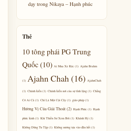
dạy trong Nikaya – Hạnh phúc
Thẻ
10 tông phái PG Trung
Quốc
(10)
Ai Mua Xe Rác
(1)
Ajahn Brahm
Ajahn Chah
(16)
(1)
AjahnChah
(1)
Chánh kiến
(1)
Chánh kiến nơi của sự tĩnh lặng
(1)
Chẳng
Có Ai Cả
(1)
Chỉ Là Một Cội Cây
(1)
giáo pháp
(1)
Hương Vị Của Giải Thoát
(2)
Hạnh Phúc
(1)
Hạnh
phúc kinh
(1)
Khi Thiền Sư Xem Bói
(1)
Khánh Hỷ
(1)
Không Dừng Tu Tập
(1)
Không nương tựa vào đâu hết
(1)