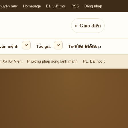
huyên mục
Homepage
Bài viết mới
RSS
Đăng nhập
◐
Giao diện
Tìm kiếm
⌕
 vận mệnh
Tác giả
Tự điển Online
h Xá Kỳ Viên
Phương pháp sống lành mạnh
PL. Bài học cuộc sống