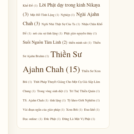
Lời Phật dạy trong kinh Nikaya
Khổ Đế
(1)
(3)
Ngài Ajahn
Mặt Hồ Tĩnh Lặng
(1)
Nghiệp
(1)
Chah
(3)
Ngôi Nhà Thật Sự Của Ta
(1)
Nhận Chân Khổ
Đế
(1)
nơi của sự tĩnh lặng
(1)
Phật giáo nguyên thủy
(1)
Suối Nguồn Tâm Linh
(2)
thiền minh sát
(1)
Thiền
Thiền Sư
Sư Ajahn Brahm
(1)
Ajahn Chah
(15)
Thiền Sư Xem
Bói
(1)
Thời Pháp Thuyết Giảng Cho Một Cụ Già Sắp Lâm
Chung
(1)
Trong vòng sinh diệt
(1)
Trí Tuệ Thiền Quán
(1)
TS. Ajahn Chah
(1)
tĩnh lặng
(1)
Tỳ kheo Giới Nghiêm
(1)
Vài đoạn ngắn của giáo pháp
(1)
Xem Bói
(1)
Đau khổ
(1)
Đọc online:
(1)
Đức Phật
(1)
Đừng Là Một Vị Phật
(1)