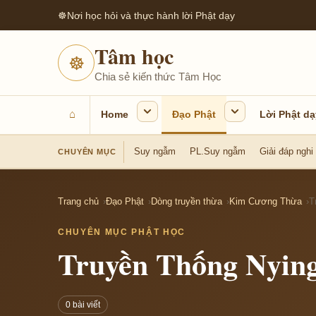
☸
Nơi học hỏi và thực hành lời Phật dạy
Tâm học
☸
Chia sẻ kiến thức Tâm Học
⌂
Home
Đạo Phật
Lời Phật dạ
Suy ngẫm
PL.Suy ngẫm
Giải đáp nghi
CHUYÊN MỤC
Trang chủ
Đạo Phật
Dòng truyền thừa
Kim Cương Thừa
T
CHUYÊN MỤC PHẬT HỌC
Truyền Thống Nyin
0 bài viết