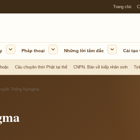
Trang chủ
C
y
Pháp thoại
Những lời tâm đắc
Cải tạo
 hoặc
Câu chuyện thời Phật tại thế
CNPN. Bàn về kiếp nhân sinh
Tịn
ruyền Thống Nyingma
gma