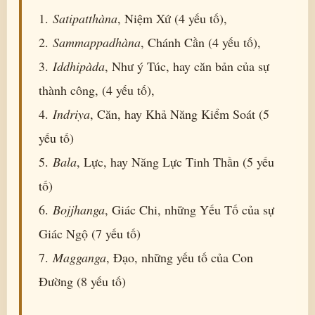
1.
Satipatthàna
, Niệm Xứ (4 yếu tố),
2.
Sammappadhàna
, Chánh Cần (4 yếu tố),
3.
Iddhipàda
, Như ý Túc, hay căn bản của sự
thành công, (4 yếu tố),
4.
Indriya
, Căn, hay Khả Năng Kiểm Soát (5
yếu tố)
5.
Bala
, Lực, hay Năng Lực Tinh Thần (5 yếu
tố)
6.
Bojjhanga
, Giác Chi, những Yếu Tố của sự
Giác Ngộ (7 yếu tố)
7.
Magganga
, Ðạo, những yếu tố của Con
Ðường (8 yếu tố)