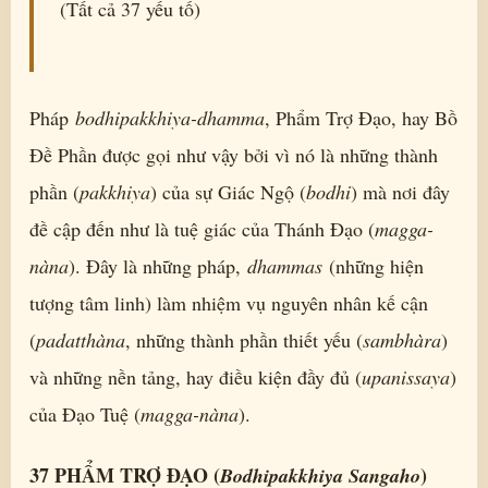
(Tất cả 37 yếu tố)
Pháp
bodhipakkhiya-dhamma
, Phẩm Trợ Ðạo, hay Bồ
Ðề Phần được gọi như vậy bởi vì nó là những thành
phần (
pakkhiya
) của sự Giác Ngộ (
bodhi
) mà nơi đây
đề cập đến như là tuệ giác của Thánh Ðạo (
magga-
nàna
). Ðây là những pháp,
dhammas
(những hiện
tượng tâm linh) làm nhiệm vụ nguyên nhân kế cận
(
padatthàna
, những thành phần thiết yếu (
sambhàra
)
và những nền tảng, hay điều kiện đầy đủ (
upanissaya
)
của Ðạo Tuệ (
magga-nàna
).
37 PHẨM TRỢ ĐẠO (
)
Bodhipakkhiya Sangaho