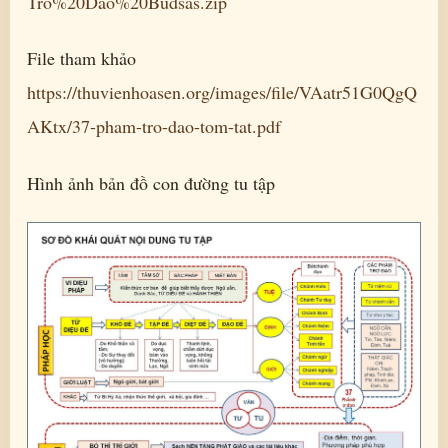
Tro%20Dao%20Budsas.zip
File tham khảo
https://thuvienhoasen.org/images/file/VAatr51G0QgQ
AKtx/37-pham-tro-dao-tom-tat.pdf
Hình ảnh bản đồ con đường tu tập