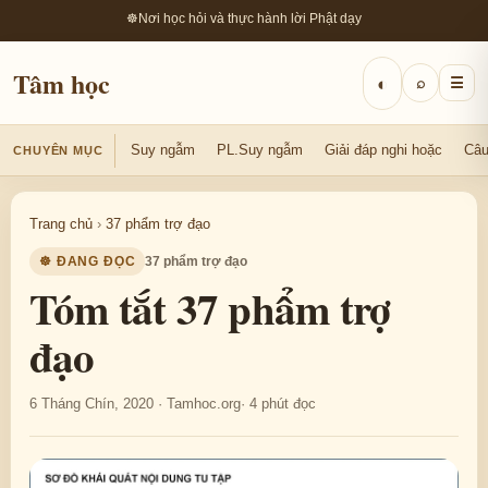
☸
Nơi học hỏi và thực hành lời Phật dạy
Tâm học
◐
⌕
☰
Suy ngẫm
PL.Suy ngẫm
Giải đáp nghi hoặc
Câu
CHUYÊN MỤC
Trang chủ
›
37 phẩm trợ đạo
☸ ĐANG ĐỌC
37 phẩm trợ đạo
Tóm tắt 37 phẩm trợ
đạo
6 Tháng Chín, 2020 · Tamhoc.org
· 4 phút đọc