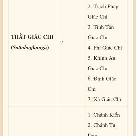
2. Trạch Pháp
Giác Chi
3. Tinh Tấn
THẤT GIÁC CHI
Giác Chi
7
(
)
Sattabojjhangà
4. Phỉ Giác Chi
5. Khinh An
Giác Chi
6. Ðịnh Giác
Chi
7. Xả Giác Chi
1. Chánh Kiến
2. Chánh Tư
Duy