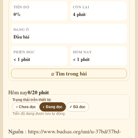
TIẾN ĐỘ
CÒN LẠI
0%
4 phút
ĐANG Ở
Đầu bài
PHIÊN ĐỌC
HÔM NAY
< 1 phút
< 1 phút
⌕ Tìm trong bài
0/20 phút
Hôm nay
Trạng thái trên thiết bị:
○ Chưa đọc
◐ Đang đọc
✓ Đã đọc
Tiến độ đang được lưu tự động.
Nguồn :
https://www.budsas.org/uni/u-37bd/37bd-