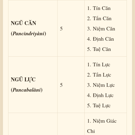
1. Tín Căn
2. Tấn Căn
NGŨ CĂN
5
3. Niệm Căn
(
)
Pancindriyàni
4. Ðịnh Căn
5. Tuệ Căn
1. Tín Lực
2. Tấn Lực
NGŨ LỰC
5
3. Niệm Lực
(
)
Pancabalàni
4. Ðịnh Lực
5. Tuệ Lực
1. Niệm Giác
Chi