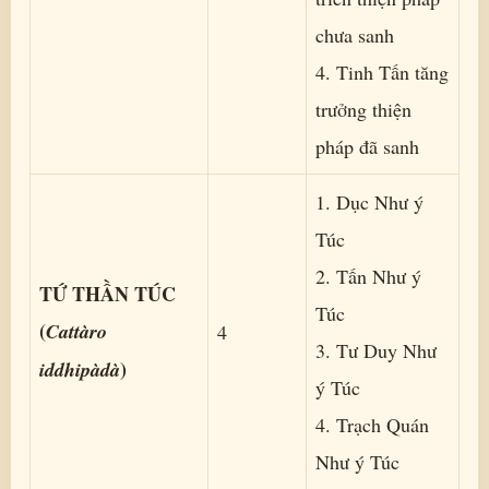
chưa sanh
4. Tinh Tấn tăng
trưởng thiện
pháp đã sanh
1. Dục Như ý
Túc
2. Tấn Như ý
TỨ THẦN TÚC
Túc
(
Cattàro
4
3. Tư Duy Như
)
iddhipàdà
ý Túc
4. Trạch Quán
Như ý Túc