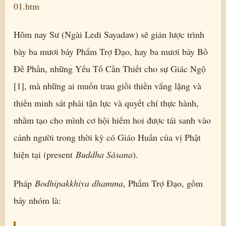
01.htm
Hôm nay Sư (Ngài Ledi Sayadaw) sẽ giản lược trình
bày ba mươi bảy Phẩm Trợ Ðạo, hay ba mươi bảy Bồ
Ðề Phần, những Yếu Tố Cần Thiết cho sự Giác Ngộ
[1], mà những ai muốn trau giồi thiền vắng lặng và
thiền minh sát phải tận lực và quyết chí thực hành,
nhằm tạo cho mình cơ hội hiếm hoi được tái sanh vào
cảnh người trong thời kỳ có Giáo Huấn của vị Phật
hiện tại (present
Buddha Sàsana
).
Pháp
Bodhipakkhiya dhamma
, Phẩm Trợ Ðạo, gồm
bảy nhóm là: