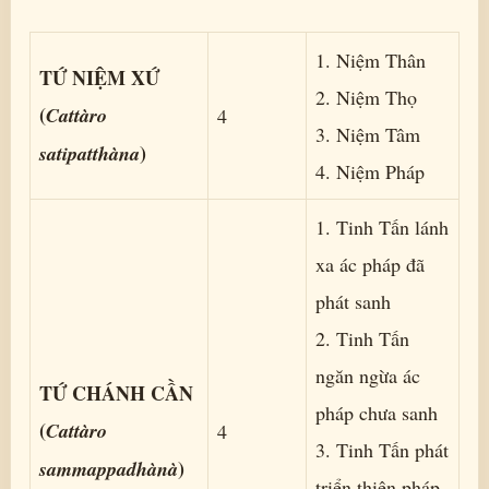
1. Niệm Thân
TỨ NIỆM XỨ
2. Niệm Thọ
(
Cattàro
4
3. Niệm Tâm
)
satipatthàna
4. Niệm Pháp
1. Tinh Tấn lánh
xa ác pháp đã
phát sanh
2. Tinh Tấn
ngăn ngừa ác
TỨ CHÁNH CẦN
pháp chưa sanh
(
Cattàro
4
3. Tinh Tấn phát
)
sammappadhànà
triển thiện pháp