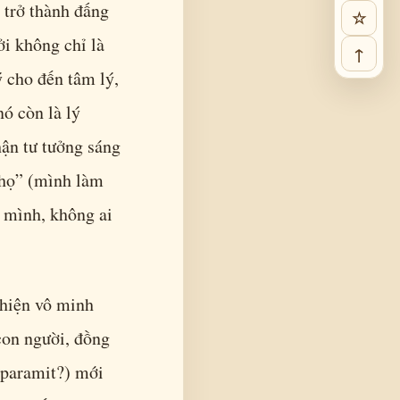
 trở thành đấng
☆
ởi không chỉ là
↑
ý cho đến tâm lý,
ó còn là lý
hận tư tưởng sáng
thọ” (mình làm
h mình, không ai
 hiện vô minh
con người, đồng
a-paramit?) mới