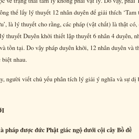
ộc về trạng thái tâm lý không phải vật lý. Do vậy, phái
ng thể lấy lý thuyết 12 nhân duyên để giải thích ‘Tam t
’, là lý thuyết cho rằng, các pháp (vật chất) là thật có
lý thuyết Duyên khởi thiết lập thuyết 6 nhân 4 duyên, n
và tồn tại. Do vậy pháp duyên khởi, 12 nhân duyên và t
 biệt nhau.
y, người viết chủ yếu phân tích lý giải ý nghĩa và sự dị
ỞI
là pháp được đức Phật giác ngộ dưới cội cây Bồ đề