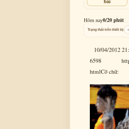
bài
0/20 phút
Hôm nay
Trạng thái trên thiết bị:
10/04/2012 2
6598 https://t
htmlCỡ chữ: