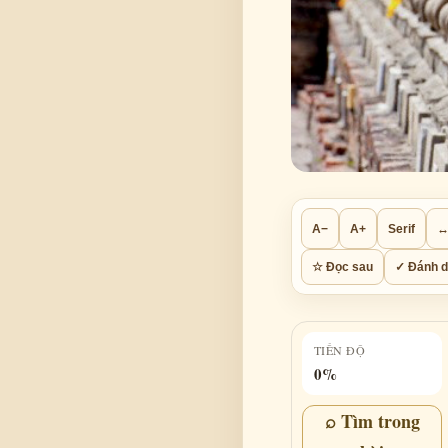
A−
A+
Serif
↔
☆ Đọc sau
✓ Đánh d
TIẾN ĐỘ
0%
⌕ Tìm trong