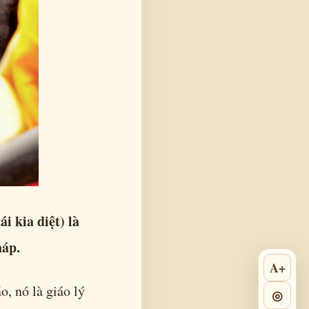
i kia diệt) là
háp.
A+
o, nó là giáo lý
◎