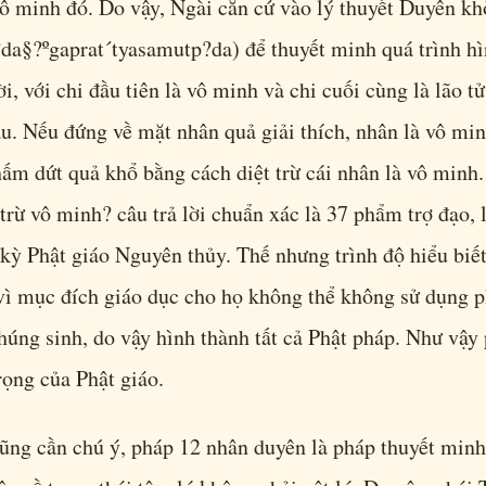
vô minh đó. Do vậy, Ngài căn cứ vào lý thuyết Duyên khở
da§?ºgaprat´tyasamutp?da) để thuyết minh quá trình hì
, với chi đầu tiên là vô minh và chi cuối cùng là lão tử,
au. Nếu đứng về mặt nhân quả giải thích, nhân là vô min
m dứt quả khổ bằng cách diệt trừ cái nhân là vô minh.
 trừ vô minh? câu trả lời chuẩn xác là 37 phẩm trợ đạo,
i kỳ Phật giáo Nguyên thủy. Thế nhưng trình độ hiểu biế
vì mục đích giáo dục cho họ không thể không sử dụng 
úng sinh, do vậy hình thành tất cả Phật pháp. Như vậy
rọng của Phật giáo.
ũng cần chú ý, pháp 12 nhân duyên là pháp thuyết minh 