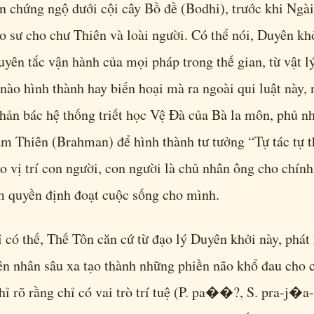
 chứng ngộ dưới cội cây Bồ đề (Bodhi), trước khi Ngài
o sư cho chư Thiên và loài người. Có thể nói, Duyên kh
guyên tắc vận hành của mọi pháp trong thế gian, từ vật l
ào hình thành hay biến hoại mà ra ngoài qui luật này, n
phản bác hệ thống triết học Vệ Đà của Bà la môn, phủ n
ạm Thiên (Brahman) để hình thành tư tưởng “Tự tác tự 
o vị trí con người, con người là chủ nhân ông cho chín
m quyền định đoạt cuộc sống cho mình.
có thế, Thế Tôn căn cứ từ đạo lý Duyên khởi này, phát
ên nhân sâu xa tạo thành những phiền não khổ đau cho 
hỉ rõ rằng chỉ có vai trò trí tuệ (P. pa��?, S. pra-j�