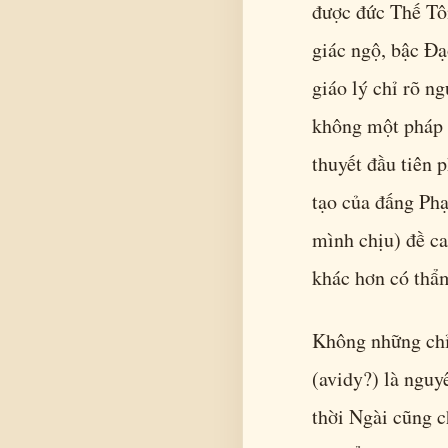
được đức Thế Tôn
giác ngộ, bậc Đạ
giáo lý chỉ rõ n
không một pháp n
thuyết đầu tiên 
tạo của đấng Ph
mình chịu) đề ca
khác hơn có thẩ
Không những chỉ 
(avidy?) là nguy
thời Ngài cũng c