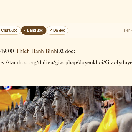
○ Chưa đọc
◐ Đang đọc
✓ Đã đọc
Tiến 
1:49:00
Thích Hạnh Bình
Đã đọc:
amhoc.org/dulieu/giaophap/duyenkhoi/Giaolyduyenk