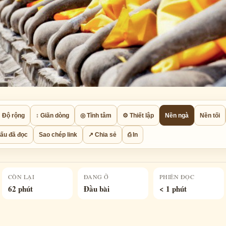
 Độ rộng
↕ Giãn dòng
◎ Tĩnh tâm
⚙ Thiết lập
Nền ngà
Nền tối
ấu đã đọc
Sao chép link
↗ Chia sẻ
⎙ In
CÒN LẠI
ĐANG Ở
PHIÊN ĐỌC
62 phút
Đầu bài
< 1 phút