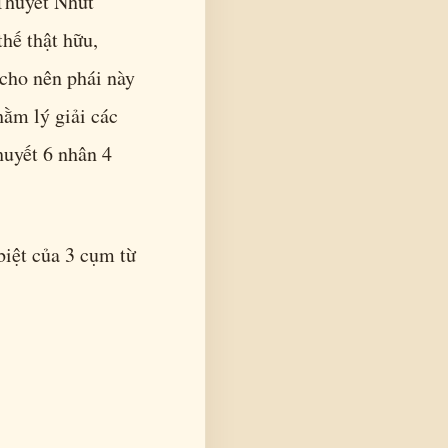
 Thuyết Nhứt
hế thật hữu,
, cho nên phái này
hằm lý giải các
huyết 6 nhân 4
 biệt của 3 cụm từ