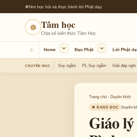
☸
Nơi học hỏi và thực hành lời Phật dạy
Tâm học
☸
Chia sẻ kiến thức Tâm Học
⌂
Home
Đạo Phật
Lời Phật dạ
Suy ngẫm
PL.Suy ngẫm
Giải đáp nghi
CHUYÊN MỤC
Trang chủ
›
Duyên khởi
☸ ĐANG ĐỌC
Duyên k
Giáo lý