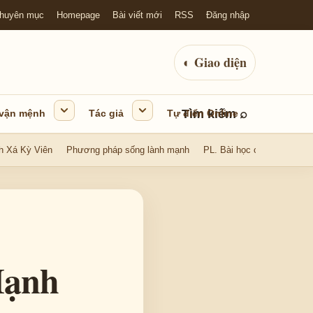
huyên mục
Homepage
Bài viết mới
RSS
Đăng nhập
◐
Giao diện
Tìm kiếm
⌕
 vận mệnh
Tác giả
Tự điển Online
h Xá Kỳ Viên
Phương pháp sống lành mạnh
PL. Bài học cuộc sống
Hạnh