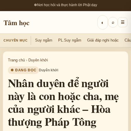
☸
Nơi học hỏi và thực hành lời Phật dạy
Tâm học
◐
⌕
☰
Suy ngẫm
PL.Suy ngẫm
Giải đáp nghi hoặc
Câu
CHUYÊN MỤC
Trang chủ
›
Duyên khởi
☸ ĐANG ĐỌC
Duyên khởi
Nhân duyên để người
này là con hoặc cha, mẹ
của người khác – Hòa
thượng Pháp Tông