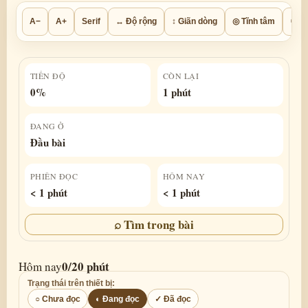
A−
A+
Serif
↔ Độ rộng
↕ Giãn dòng
◎ Tĩnh tâm
⚙ Th
TIẾN ĐỘ
CÒN LẠI
0%
1 phút
ĐANG Ở
Đầu bài
PHIÊN ĐỌC
HÔM NAY
< 1 phút
1 phút
⌕ Tìm trong bài
1/20 phút
Hôm nay
Trạng thái trên thiết bị:
○ Chưa đọc
◐ Đang đọc
✓ Đã đọc