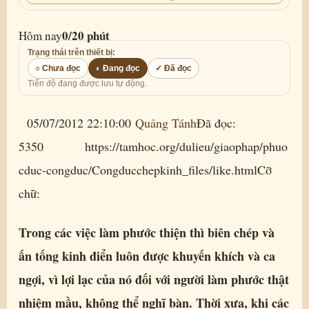
0/20 phút
Hôm nay
Trạng thái trên thiết bị:
○ Chưa đọc
◐ Đang đọc
✓ Đã đọc
Tiến độ đang được lưu tự động.
05/07/2012 22:10:00
Quảng Tánh
Đã đọc:
5350 https://tamhoc.org/dulieu/giaophap/phuo
cduc-congduc/Congducchepkinh_files/like.htmlCỡ
chữ:
Trong các việc làm phước thiện thì biên chép và
ấn tống kinh điển luôn được khuyến khích và ca
ngợi, vì lợi lạc của nó đối với người làm phước thật
nhiệm mầu, không thể nghĩ bàn. Thời xưa, khi các