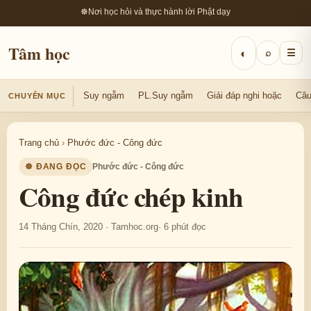
☸
Nơi học hỏi và thực hành lời Phật dạy
Tâm học
◐
⌕
☰
Suy ngẫm
PL.Suy ngẫm
Giải đáp nghi hoặc
Câu
CHUYÊN MỤC
Trang chủ
›
Phước đức - Công đức
☸ ĐANG ĐỌC
Phước đức - Công đức
Công đức chép kinh
14 Tháng Chín, 2020 · Tamhoc.org
· 6 phút đọc