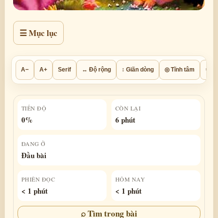
☰ Mục lục
A−
A+
Serif
↔ Độ rộng
↕ Giãn dòng
◎ Tĩnh tâm
⚙ Th
TIẾN ĐỘ
CÒN LẠI
0%
6 phút
ĐANG Ở
Đầu bài
PHIÊN ĐỌC
HÔM NAY
< 1 phút
< 1 phút
⌕ Tìm trong bài