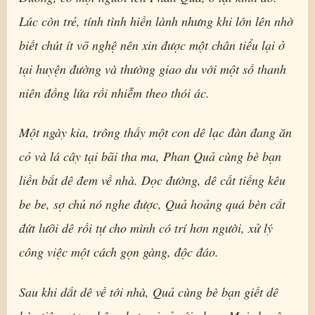
Lúc còn trẻ, tính tình hiền lành nhưng khi lớn lên nhờ
biết chút ít võ nghệ nên xin được một chân tiểu lại ở
tại huyện đường và thường giao du với một số thanh
niên đồng lứa rồi nhiễm theo thói ác.
Một ngày kia, trông thấy một con dê lạc đàn đang ăn
cỏ và lá cây tại bãi tha ma, Phan Quả cùng bè bạn
liền bắt dê đem về nhà. Dọc đường, dê cất tiếng kêu
be be, sợ chủ nó nghe được, Quả hoảng quá bèn cắt
đứt lưỡi dê rồi tự cho mình có trí hơn người, xử lý
công việc một cách gọn gàng, độc đáo.
Sau khi dắt dê về tới nhà, Quả cùng bè bạn giết dê