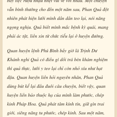
bày tiệc rượu nhậu nhẹt vui vẻ với nhau. Mọi chuyện
vẫn bình thường cho đến một năm sau, Phan Quả đột
nhiên phát hiện lưỡi mình dần dần teo lại, nói năng
ngọng nghịu. Quả biết mình mắc bệnh kỳ quái, mang
phải ác tật, liền xin từ chức tiểu lại ở huyện đường.
Quan huyện lệnh Phú Bình bấy giờ là Trịnh Dư
Khánh nghi Quả có điều gì dối trá bèn khám nghiệm
thì quả thực, lưỡi y teo lại chỉ còn nhỏ xíu như hạt
đậu. Quan huyện liền hỏi nguyên nhân, Phan Quả
dùng bút kể lại đầu đuôi câu chuyện, biết vậy, quan
huyện liền bảo thuộc hạ của mình làm phước, chép
kinh Pháp Hoa. Quả phát tâm kính tín, giữ gìn trai
giới, siêng năng tu phước, chép kinh. Sau một năm,