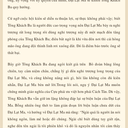
Ba quy hướng.
Cứ ngỡ cuộc hội kiến sẽ diễn ra thuận lợi, sự thực không phải vậy; biết
Tông Khách Ba là người đức cao trọng vọng nên Đại Lạt Ma bày ra nghi
trượng rất long trọng rồi dùng nghi trượng nầy đi một mạch đến tăng
phòng của Tông Khách Ba; điều bất ngờ là khi vừa đến nơi thì cái hồng
mão ông đang đội thình lình rơi xuống đất. Đó là điềm báo trước ông sẽ
thất bại.
Bấy giờ Tông Khách Ba đang ngồi kiết già trên Bồ đoàn bằng lông
chiên, tay cầm niệm châu, chẳng lý gì đến nghi trượng long trọng của
Đại Lạt Ma, và cũng không năng nói gì, hồi lâu không còn đủ kiên
nhẫn, Đại Lạt Ma bèn mở lời.Trong lối nói, ngụ ý Đại Lạt Ma muốn
chứng minh giáo nghĩa của Cựu phái ưu việt hơn phái Cách Tân. Dù vậy,
Tông Khách Ba vẫn giữ im lặng không đáp lại sự biện luận của Đại Lạt
Ma. Bỗng nhiên ông thét to làm gián đoạn lời biện luận chưa dứt của
Đại Lạt Ma, và hướng về Đại Lạt Ma mà rằng: “Ngài quả là người ăn nói
không ngôn, làm mê hoặc đồ chúng. Ngài chỉ biết dùng tay giết rận,
nghe đến tên ngài là tôi phiền khổ và đó là nguyên nhân tôi cảm thấy