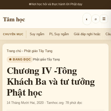
☸
Nơi học hỏi và thực hành lời Phật dạy
Tâm học
◐
⌕
☰
Suy ngẫm
PL.Suy ngẫm
Giải đáp nghi hoặc
Câu
CHUYÊN MỤC
Trang chủ
›
Phật giáo Tây Tạng
☸ ĐANG ĐỌC
Phật giáo Tây Tạng
Chương IV -Tông
Khách Ba và tư tưởng
Phật học
14 Tháng Mười Hai, 2020 · Tamhoc.org
· 78 phút đọc