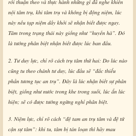
rồi thuận theo và thực hành những gì đã nghe khiến
nội tâm trụ, khi tâm trụ và không bị động niệm, lúc
này nếu tạp niệm dấy khởi sẽ nhận biết được ngay.
Tâm trong trạng thái này giống như “huyến hà”. Đó
là tướng phân biệt nhận biết được lúc ban đầu.
2. Tư duy lực, chỉ rõ cách trụ tâm thứ hai: Do lúc nào
cũng tu theo chánh tư duy, lúc đầu sẽ “đắc thiểu
phần tương tục an trụ”. Đây là lúc nhận biết sự phân
biệt, giống như nước trong khe trong suối, lúc ẩn lúc
hiện; sẽ có được tướng ngừng nghỉ phân biệt.
3. Niệm lực, chỉ rõ cách “đệ tam an trụ tâm và đệ tứ
cận sự tâm”: khi tu, tâm bị tán loạn thì hãy mau