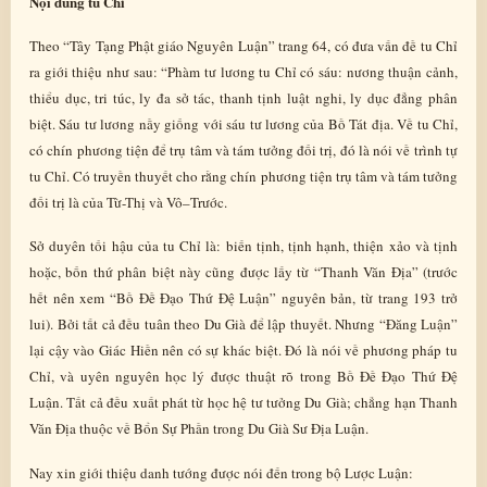
Nội dung tu Chỉ
Theo “Tây Tạng Phật giáo Nguyên Luận” trang 64, có đưa vấn đề tu Chỉ
ra giới thiệu như sau: “Phàm tư lương tu Chỉ có sáu: nương thuận cảnh,
thiểu dục, tri túc, ly đa sở tác, thanh tịnh luật nghi, ly dục đẳng phân
biệt. Sáu tư lương nầy giống với sáu tư lương của Bồ Tát địa. Về tu Chỉ,
có chín phương tiện để trụ tâm và tám tưởng đối trị, đó là nói về trình tự
tu Chỉ. Có truyền thuyết cho rằng chín phương tiện trụ tâm và tám tưởng
đối trị là của Từ-Thị và Vô–Trước.
Sở duyên tối hậu của tu Chỉ là: biến tịnh, tịnh hạnh, thiện xảo và tịnh
hoặc, bốn thứ phân biệt này cũng được lấy từ “Thanh Văn Địa” (trước
hết nên xem “Bồ Đề Đạo Thứ Đệ Luận” nguyên bản, từ trang 193 trở
lui). Bởi tất cả đều tuân theo Du Già để lập thuyết. Nhưng “Đăng Luận”
lại cậy vào Giác Hiền nên có sự khác biệt. Đó là nói về phương pháp tu
Chỉ, và uyên nguyên học lý được thuật rõ trong Bồ Đề Đạo Thứ Đệ
Luận. Tất cả đều xuất phát từ học hệ tư tưởng Du Già; chẳng hạn Thanh
Văn Địa thuộc về Bổn Sự Phần trong Du Già Sư Địa Luận.
Nay xin giới thiệu danh tướng được nói đến trong bộ Lược Luận: