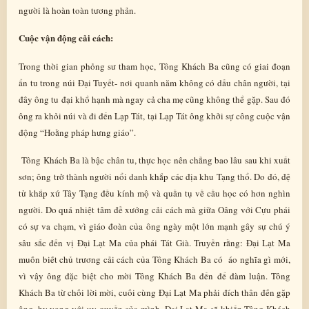
người là hoàn toàn tương phản.
Cuộc vận động cải cách:
Trong thời gian phỏng sư tham học, Tông Khách Ba cũng có giai đoạn
ẩn tu trong núi Đại Tuyết- nơi quanh năm không có dấu chân người, tại
đây ông tu đại khổ hạnh mà ngay cả cha mẹ cũng không thể gặp. Sau đó
ông ra khỏi núi và đi đến Lạp Tát, tại Lạp Tát ông khởi sự công cuộc vận
động “Hoằng pháp hưng giáo”.
Tông Khách Ba là bậc chân tu, thực học nên chẳng bao lâu sau khi xuất
sơn; ông trở thành người nổi danh khắp các địa khu Tạng thổ. Do đó, đệ
tử khắp xứ Tây Tạng đều kính mộ và quần tụ về cầu học có hơn nghìn
người. Do quá nhiệt tâm đề xướng cải cách mà giữa Oâng với Cựu phái
có sự va chạm, vì giáo đoàn của ông ngày một lớn mạnh gây sự chú ý
sâu sắc đến vị Đại Lạt Ma của phái Tát Già. Truyền rằng: Đại Lạt Ma
muốn biết chủ trương cải cách của Tông Khách Ba có áo nghĩa gì mới,
vì vậy ông đặc biệt cho mời Tông Khách Ba đến để đàm luận. Tông
Khách Ba từ chối lời mời, cuối cùng Đại Lạt Ma phải đích thân đến gặp
ông, hy vọng với uy quyền của mình, Đại Lạt Ma sẽ khiến Tông Khách