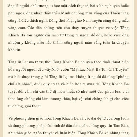
ông là người chủ trương tu học một cách thực tế, bài xích sự huyển hoặc
phù ngoa, ông nhận thấy triều Minh chuộng màu vàng của Thiền tăng
cũng là điều thích nghi. Đồng thời Phật giáo Nam truyền cũng dùng màu
vàng cam. Các dẫn chứng trên cho thấy truyền thuyết về việc Tông
Khách Ba lộn ngược cái mão từ trong ra ngoài để đội, hoặc việc ông
nhuộm y không màu nào thành công ngoài màu vàng toàn là chuyện
khó tin.
Tăng lữ Lạt ma trước thời Tông Khách Ba chuyên theo đuổi thuật biến
hóa, người người đều vậy.Nhờ cuốn “Mật Lạc Nhật Ba Tôn Giả Truyện”
mà biết được trong giới Tăng lữ Lạt ma không ít người đã từng “phóng
chú sát nhân”, đuổi quỷ trị tà và biến hóa ra mưa đá. Tông Khách Ba
tuyệt đối cấm chỉ các thứ dị môn thuật số như nuốt đao phun lửa… vì
theo ông chúng chỉ làm thương thân, hại vật chứ chẳng ích gì cho việc
tu chứng, giải thóat.
Về phương diện giáo hóa, Tông Khách Ba và các đại đệ tử của ông luôn
sử dụng phương pháp hòa bình để dẫn dắt quần chúng quy tín Tam Bảo,
như thân giáo, ngôn thuyết và luận biện. Tông Khách Ba và những tăng