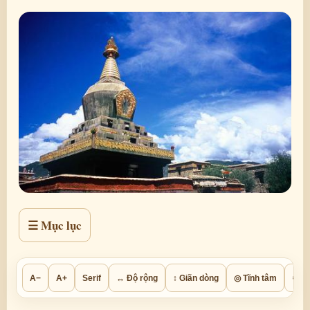
☰ Mục lục
A−
A+
Serif
↔ Độ rộng
↕ Giãn dòng
◎ Tĩnh tâm
⚙ Th