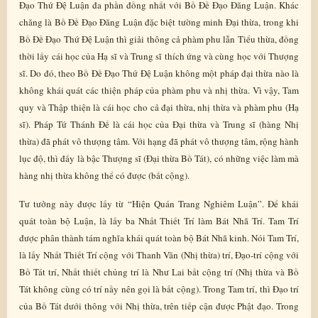
Đạo Thứ Đệ Luận đa phần đồng nhất với Bồ Đề Đạo Đăng Luận. Khác
chăng là Bồ Đề Đạo Đăng Luận đặc biệt tường minh Đại thừa, trong khi
Bồ Đề Đạo Thứ Đệ Luận thì giải thông cả phàm phu lẫn Tiểu thừa, đồng
thời lấy cái học của Hạ sĩ và Trung sĩ thích ứng và cùng học với Thượng
sĩ. Do đó, theo Bồ Đề Đạo Thứ Đệ Luận không một pháp đại thừa nào là
không khái quát các thiện pháp của phàm phu và nhị thừa. Vì vậy, Tam
quy và Thập thiện là cái học cho cả đại thừa, nhị thừa và phàm phu (Hạ
sĩ). Pháp Tứ Thánh Đế là cái học của Đại thừa và Trung sĩ (hàng Nhị
thừa) đã phát vô thượng tâm. Với hạng đã phát vô thượng tâm, rộng hành
lục độ, thì đấy là bậc Thượng sĩ (Đại thừa Bồ Tát), có những việc làm mà
hàng nhị thừa không thể có được (bất cộng).
Tư tưởng này được lấy từ “Hiện Quán Trang Nghiêm Luận”. Để khái
quát toàn bộ Luận, là lấy ba Nhất Thiết Trí làm Bát Nhã Trí. Tam Trí
được phân thành tám nghĩa khái quát toàn bộ Bát Nhã kinh. Nói Tam Trí,
là lấy Nhất Thiết Trí cộng với Thanh Văn (Nhị thừa) trí, Đạo-trí cộng với
Bồ Tát trí, Nhất thiết chủng trí là Như Lai bất cộng trí (Nhị thừa và Bồ
Tát không cùng có trí nầy nên gọi là bất cộng). Trong Tam trí, thì Đạo trí
của Bồ Tát dưới thông với Nhị thừa, trên tiếp cận được Phật đạo. Trong