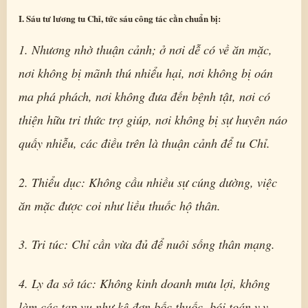
I. Sáu tư lương tu Chỉ, tức sáu công tác cần chuẩn bị:
1. Nhương nhờ thuận cảnh; ở nơi dễ có về ăn mặc,
nơi không bị mãnh thú nhiểu hại, nơi không bị oán
ma phá phách, nơi không đưa đến bệnh tật, nơi có
thiện hữu tri thức trợ giúp, nơi không bị sự huyên náo
quấy nhiễu, các điều trên là thuận cảnh để tu Chỉ.
2. Thiểu dục: Không cầu nhiều sự cúng dường, việc
ăn mặc được coi như liều thuốc hộ thân.
3. Tri túc: Chỉ cần vừa đủ để nuôi sống thân mạng.
4. Ly đa sở tác: Không kinh doanh mưu lợi, không
làm các tạp vụ như kê đơn bốc thuốc, bói toán.v.v…