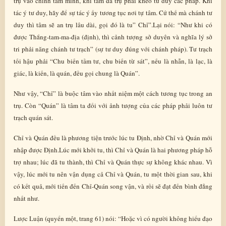
trụ vào chính tâm mình, khi tâm đã trụ phải khéo tư duy các pháp. Khi
tác ý tư duy, hãy để sự tác ý ấy tương tục nơi tự tâm. Cứ thế mà chánh tư
duy thì tâm sẽ an trụ lâu dài, gọi đó là tu” Chỉ”.Lại nói: “Như khi có
được Thắng-tam-ma-địa (định), thì cảnh tượng sở duyên và nghĩa lý sở
tri phải năng chánh tư trạch” (sự tư duy đúng với chánh pháp). Tư trạch
tối hậu phải “Chu biến tầm tư, chu biến từ sát”, nếu là nhẫn, là lạc, là
giác, là kiến, là quán, đều gọi chung là Quán”.
Như vậy, “Chỉ” là buộc tâm vào nhất niệm một cách tương tục trong an
trụ. Còn “Quán” là tâm ta đối với ảnh tượng của các pháp phải luôn tư
trạch quán sát.
Chỉ và Quán đều là phương tiện trước lúc tu Định, nhờ Chỉ và Quán mới
nhập được Định.Lúc mới khởi tu, thì Chỉ và Quán là hai phương pháp hỗ
trợ nhau; lúc đã tu thành, thì Chỉ và Quán thực sự không khác nhau. Vì
vậy, lúc mới tu nên vận dụng cả Chỉ và Quán, tu một thời gian sau, khi
có kết quả, mới tiến đến Chỉ-Quán song vận, và rồi sẽ đạt đến bình đẳng
nhất như.
Lược Luận (quyển một, trang 61) nói: “Hoặc vì có người không hiểu đạo