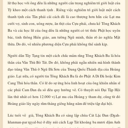
lữ thọ học với ông đều là những người cẩn trọng nghiêm trì giới luật của
Tỳ kheo một cách thanh tịnh . Riêng việc nghiêm trì giới luật một cách
thanh tịnh của Tân phái cải cách đã là cao thượng hơn hẳn các Lạt ma
cưới vợ, sinh con, uống rượu, ăn thịt của Cựu phái, chưa kể Tông Khách
Ba và các học lữ của ông đều là những người có tri thức Phật học uyên
bác, tinh thông Hiển giáo, am tường Ngũ minh, thấu rõ áo nghĩa Mật
thừa. Do đó, về nhiều phương diện Cựu phái không thể sánh kịp.
Người dân Tây Tạng tin một cách chắc mẩm rằng Tông Khách Ba là hóa
thân của Văn Thù Bồ Tát. Do đó, không phải ngẫu nhiên mà hình thành
đạo tràng Văn Thù ở Ngũ Đà Sơn của Trung Quốc-Thánh địa của Hoàng
giáo. Lại nữa, có người tin Tông Khách Ba là do Phật A Di Đà hoặc Kim
Cang Thủ hóa thân. Có lẽ do sự ứng hóa linh hoạt của ông khiến nhân sĩ
các phái Cam Đan đa số đều quy hướng về. Có thuyết nói Đại Tập Hội
lần thứ nhất có hơn 12.000 vị Lạt ma của Hoàng y tham dự, cũng từ đó
Hoàng giáo lấy ngày rằm tháng giêng hằng năm để triệu tập đại hội.
Lúc tuổi về già, Tông Khách Ba có sáng lập chùa Cát Lặc Đan (Dgah-
Idanman-par rgyal-ba) ở dãy núi cách Lạp Tát khoảng ba mươi dặm Anh