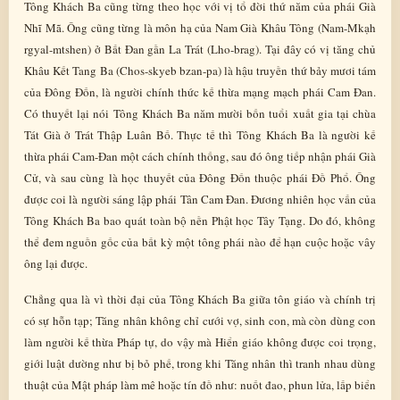
Tông Khách Ba cũng từng theo học với vị tổ đời thứ năm của phái Già
Nhĩ Mã. Ông cũng từng là môn hạ của Nam Già Khâu Tông (Nam-Mkạh
rgyal-mtshen) ở Bất Đan gần La Trát (Lho-brag). Tại đây có vị tăng chủ
Khâu Kết Tang Ba (Chos-skyeb bzan-pa) là hậu truyền thứ bảy mươi tám
của Đông Đốn, là người chính thức kế thừa mạng mạch phái Cam Đan.
Có thuyết lại nói Tông Khách Ba năm mười bốn tuổi xuất gia tại chùa
Tát Già ở Trát Thập Luân Bố. Thực tế thì Tông Khách Ba là người kế
thừa phái Cam-Đan một cách chính thống, sau đó ông tiếp nhận phái Già
Cử, và sau cùng là học thuyết của Đông Đốn thuộc phái Đồ Phổ. Ông
được coi là người sáng lập phái Tân Cam Đan. Đương nhiên học vấn của
Tông Khách Ba bao quát toàn bộ nền Phật học Tây Tạng. Do đó, không
thể đem nguồn gốc của bất kỳ một tông phái nào để hạn cuộc hoặc vây
ông lại được.
Chẳng qua là vì thời đại của Tông Khách Ba giữa tôn giáo và chính trị
có sự hỗn tạp; Tăng nhân không chỉ cưới vợ, sinh con, mà còn dùng con
làm người kế thừa Pháp tự, do vậy mà Hiển giáo không được coi trọng,
giới luật dường như bị bỏ phế, trong khi Tăng nhân thì tranh nhau dùng
thuật của Mật pháp làm mê hoặc tín đồ như: nuốt đao, phun lửa, lấp biển