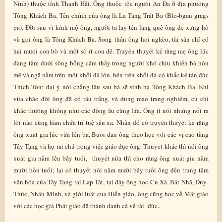
Ninh) thuộc tỉnh Thanh Hải. Ông thuộc tộc người An Đa ở địa phương
Tông Khách Ba. Tên chính của ông là La Tang Trát Ba (Blo-bgan grags
pa). Đời sau vì kính mộ ông, người ta lấy tên làng quê ông để xưng hô
và gọi ông là Tông Khách Ba. Song thân ông hơi nghèo, tài sản chỉ có
hai mươi con bò và một số ít con dê. Truyền thuyết kể rằng mẹ ông lúc
đang tắm dưới sông bỗng cảm thấy trong người khó chịu khiến bà hôn
mê và ngã nằm trên một khối đá lớn, bên trên khối đá có khắc kệ tán đức
Thích Tôn; đại ý nói chẳng lâu sau bà sẽ sinh hạ Tông Khách Ba. Khi
vừa chào đời ông đã có râu trắng, và dung mạo trang nghiêm, cử chỉ
khác thường không như các đồng ấu cùng lứa. Ông ít nói nhưng nói ra
lời nào cũng hàm chứa trí tuệ sâu xa. Nhân đó có truyền thuyết kể rằng
ông xuất gia lúc vừa lên ba. Buổi đầu ông theo học với các vị cao tăng
Tây Tạng và họ rất chú trọng việc giáo dục ông. Thuyết khác thì nói ông
xuất gia năm lên bảy tuổi, thuyết nữa thì cho rằng ông xuất gia năm
mười bốn tuổi; lại có thuyết nói năm mười bảy tuổi ông đến trung tâm
văn hóa của Tây Tạng tại Lạp Tát, tại đây ông học Cu Xá, Bát Nhã, Duy-
Thức, Nhân Minh, và giới luật của Hiển giáo, ông cũng học về Mật giáo
với các học giả Phật giáo đã thành danh cả về tài đức..