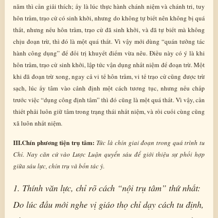
năm thì cần giải thích; ấy là lúc thực hành chánh niệm và chánh tri, tuy
hôn trầm, trạo cử có sinh khởi, nhưng do không tự biết nên không bị quá
thất, nhưng nếu hôn trầm, trạo cử đã sinh khởi, và đã tự biết mà không
chịu đoạn trừ, thì đó là một quá thất. Vì vậy mới dùng “quán tưởng tác
hành công dụng” để đối trị khuyết điểm vừa nêu. Điều này có ý là khi
hôn trầm, trạo cử sinh khởi, lập tức vận dụng nhất niệm để đoạn trừ. Một
khi đã đoạn trừ xong, ngay cả vi tế hôn trầm, vi tế trạo cử cũng được trừ
sạch, lúc ấy tâm vào cảnh định một cách tương tục, nhưng nếu chấp
trước việc “dụng công định tâm” thì đó cũng là một quá thất. Vì vậy, cần
thiết phải luôn giữ tâm trong trạng thái nhất niệm, và rồi cuối cùng cũng
xã luôn nhất niệm.
III.Chín phương tiện trụ tâm:
Tức là chín giai đoạn trong quá trình tu
Chỉ. Nay căn cứ vào Lược Luận quyển sáu để giới thiệu sự phối hợp
giữa sáu lực, chín trụ và bốn tác ý.
1. Thính văn lực, chỉ rõ cách “nội trụ tâm” thứ nhất:
Do lúc đầu mới nghe vị giáo thọ chỉ dạy cách tu định,