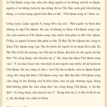
lý Chỉ-Quán song vận, nên cho rằng người có trí thông tuệ thì tu Quán,
người có tư tưởng luôn bị dao động thì tu Chỉ. Hai cách giải trên không
đúng, vì cả hai hạng người trên đều có thể “Chỉ Quán song tu” được cả.
Cũng Lược Luận (quyển 6, trang 401) lại nói: “Nếu người tu buổi đầu
không tu tập Chỉ–Quán, thì sau sẽ không tu được Chỉ-Quán song vận,
cho nên muốn tu Chỉ–Quán song vận, trước tiên phải tu đắc Chỉ–Quán.
Ở đây có nghĩa là buổi đầu phải tu đắc Tỳ Bát Xá Na (Quán) thì cũng tu
được Chỉ–Quán song vận. Tức do trước đó người tu tự mình đã tu đắc Xa
Ma Tha (Chỉ) rồi nương vào Chỉ mà tu Quán, đến khi do sức quán sát đạt
đến “Vô công dụng vận chuyển tác ý” thì cũng đạt được Chỉ Quán song
vận”. Ý của hai đoạn văn vừa trích là nói người nào trước đó đã kiêm tu
Chỉ Quán, thì sau cũng có thể y vào Chỉ mà tu Quán, nếu tu Quán thành
công, thì cũng đạt được Chỉ-Quán song vận. Khi đạt đến Chỉ-Quán song
vận cũng là lúc không còn bị hôn trầm, trạo cử gây chướng ngại, đồng
thời không phải lúc nào cũng dựa vào công dụng Chỉ-Quán, vì đã đạt
đến” vô công dụng vận chuyển tác ý”. Trong bốn tác ý, ở đây là đệ tứ tác
ý, tức đã nhập vào cảnh sơ thiền.