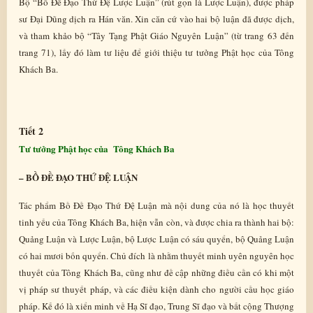
Bộ “Bồ Đề Đạo Thứ Đệ Lược Luận” (rút gọn là Lược Luận), được pháp
sư Đại Dũng dịch ra Hán văn. Xin căn cứ vào hai bộ luận đã được dịch,
và tham khảo bộ “Tây Tạng Phật Giáo Nguyên Luận” (từ trang 63 đến
trang 71), lấy đó làm tư liệu để giới thiệu tư tưởng Phật học của Tông
Khách Ba.
Tiết 2
Tư tưởng Phật học của Tông Khách Ba
– BỒ ĐỀ ĐẠO THỨ ĐỆ LUẬN
Tác phẩm Bồ Đề Đạo Thứ Đệ Luận mà nội dung của nó là học thuyết
tinh yếu của Tông Khách Ba, hiện vẫn còn, và được chia ra thành hai bộ:
Quảng Luận và Lược Luận, bộ Lược Luận có sáu quyển, bộ Quảng Luận
có hai mươi bốn quyển. Chủ đích là nhằm thuyết minh uyên nguyên học
thuyết của Tông Khách Ba, cũng như đề cập những điều cần có khi một
vị pháp sư thuyết pháp, và các điều kiện dành cho người cầu học giáo
pháp. Kế đó là xiển minh về Hạ Sĩ đạo, Trung Sĩ đạo và bất cộng Thượng