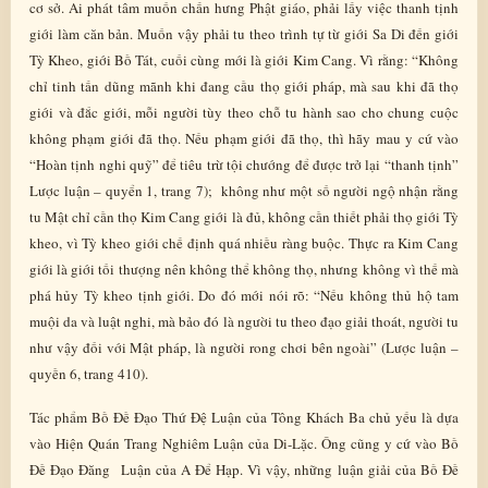
cơ sở. Ai phát tâm muốn chấn hưng Phật giáo, phải lấy việc thanh tịnh
giới làm căn bản. Muốn vậy phải tu theo trình tự từ giới Sa Di đến giới
Tỳ Kheo, giới Bồ Tát, cuối cùng mới là giới Kim Cang. Vì rằng: “Không
chỉ tinh tấn dũng mãnh khi đang cầu thọ giới pháp, mà sau khi đã thọ
giới và đắc giới, mỗi người tùy theo chỗ tu hành sao cho chung cuộc
không phạm giới đã thọ. Nếu phạm giới đã thọ, thì hãy mau y cứ vào
“Hoàn tịnh nghi quỹ” để tiêu trừ tội chướng để được trở lại “thanh tịnh”
Lược luận – quyển 1, trang 7); không như một số người ngộ nhận rằng
tu Mật chỉ cần thọ Kim Cang giới là đủ, không cần thiết phải thọ giới Tỳ
kheo, vì Tỳ kheo giới chế định quá nhiều ràng buộc. Thực ra Kim Cang
giới là giới tối thượng nên không thể không thọ, nhưng không vì thế mà
phá hủy Tỳ kheo tịnh giới. Do đó mới nói rõ: “Nếu không thủ hộ tam
muội da và luật nghi, mà bảo đó là người tu theo đạo giải thoát, người tu
như vậy đối với Mật pháp, là người rong chơi bên ngoài” (Lược luận –
quyền 6, trang 410).
Tác phẩm Bồ Đề Đạo Thứ Đệ Luận của Tông Khách Ba chủ yếu là dựa
vào Hiện Quán Trang Nghiêm Luận của Di-Lặc. Ông cũng y cứ vào Bồ
Đề Đạo Đăng Luận của A Để Hạp. Vì vậy, những luận giải của Bồ Đề