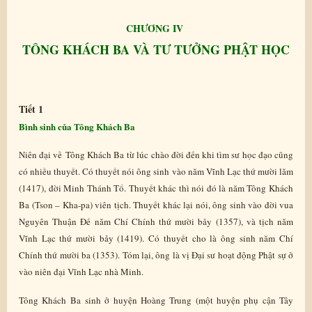
CHƯƠNG IV
TÔNG KHÁCH BA VÀ TƯ TƯỞNG PHẬT HỌC
Tiết 1
Bình sinh của Tông Khách Ba
Niên đại về Tông Khách Ba từ lúc chào đời đến khi tìm sư học đạo cũng
có nhiều thuyết. Có thuyết nói ông sinh vào năm Vĩnh Lạc thứ mười lăm
(1417), đời Minh Thánh Tổ. Thuyết khác thì nói đó là năm Tông Khách
Ba (Tson – Kha-pa) viên tịch. Thuyết khác lại nói, ông sinh vào đời vua
Nguyên Thuận Đế năm Chí Chính thứ mười bảy (1357), và tịch năm
Vĩnh Lạc thứ mười bảy (1419). Có thuyết cho là ông sinh năm Chí
Chính thứ mười ba (1353). Tóm lại, ông là vị Đại sư hoạt động Phật sự ở
vào niên đại Vĩnh Lạc nhà Minh.
Tông Khách Ba sinh ở huyện Hoàng Trung (một huyện phụ cận Tây