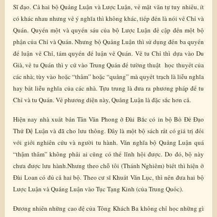
Sĩ đạo. Cả hai bộ Quảng Luận và Lược Luận, về mặt văn tự tuy nhiều, ít
có khác nhau nhưng về ý nghĩa thì không khác, tiếp đến là nói về Chỉ và
Quán. Quyển một và quyển sáu của bộ Lược Luận đề cập đến một bộ
phận của Chỉ và Quán. Nhưng bộ Quảng Luận thì sử dụng đến ba quyển
để luận về Chỉ, tám quyển để luận về Quán. Về tu Chỉ thì dựa vào Du
Già, về tu Quán thì y cứ vào Trung Quán để tường thuật học thuyết của
các nhà; tùy vào hoặc “thâm” hoặc “quảng” mà quyết trạch là liễu nghĩa
hay bất liễu nghĩa của các nhà. Tựu trung là đưa ra phương pháp để tu
Chỉ và tu Quán. Về phương diện này, Quảng Luận là đặc sắc hơn cả.
Hiện nay nhà xuất bản Tân Văn Phong ở Đài Bắc có in bộ Bồ Đề Đạo
Thứ Đệ Luận và đã cho lưu thông. Đây là một bộ sách rất có giá trị đối
với giới nghiên cứu và người tu hành. Văn nghĩa bộ Quảng Luận quá
“thậm thâm” không phải ai cũng có thể lĩnh hội được. Do đó, bộ này
chưa được lưu hành.Nhưng theo chỗ tôi (Thánh Nghiêm) biết thì hiện ở
Đài Loan có đủ cả hai bộ. Theo cư sĩ Khuất Văn Lục, thì nên đưa hai bộ
Lược Luận và Quảng Luận vào Tục Tạng Kinh (của Trung Quốc).
Đương nhiên những cao đệ của Tông Khách Ba không chỉ học những gì