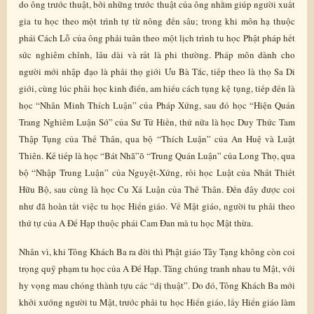
do ông trước thuật, bởi những trước thuật của ông nhằm giúp người xuất
gia tu học theo một trình tự từ nông đến sâu; trong khi môn hạ thuộc
phái Cách Lỗ của ông phải tuân theo một lịch trình tu học Phật pháp hết
sức nghiêm chỉnh, lâu dài và rất là phi thường. Pháp môn dành cho
người mới nhập đạo là phải thọ giới Ưu Bà Tắc, tiếp theo là thọ Sa Di
giới, cùng lúc phải học kinh điển, am hiểu cách tụng kệ tụng, tiếp đến là
học “Nhân Minh Thích Luận” của Pháp Xứng, sau đó học “Hiện Quán
Trang Nghiêm Luận Sớ” của Sư Tử Hiền, thứ nữa là học Duy Thức Tam
Thập Tụng của Thế Thân, qua bộ “Thích Luận” của An Huệ và Luật
Thiên. Kế tiếp là học “Bát Nhã”õ “Trung Quán Luận” của Long Thọ, qua
bộ “Nhập Trung Luận” của Nguyệt-Xứng, rồi học Luật của Nhất Thiết
Hữu Bộ, sau cùng là học Cu Xá Luận của Thế Thân. Đến đây được coi
như đã hoàn tất việc tu học Hiển giáo. Về Mật giáo, người tu phải theo
thứ tự của A Để Hạp thuộc phái Cam Đan mà tu học Mật thừa.
Nhân vì, khi Tông Khách Ba ra đời thì Phật giáo Tây Tạng không còn coi
trọng quỹ phạm tu học của A Để Hạp. Tăng chúng tranh nhau tu Mật, với
hy vọng mau chóng thành tựu các “dị thuật”. Do đó, Tông Khách Ba mới
khởi xướng người tu Mật, trước phải tu học Hiển giáo, lấy Hiển giáo làm