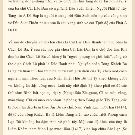
về hướng đông–đông bắc, và tổ chức đại hội tăng đoàn tại nơi này. Ý
của ba chữ Cát Lặc Đan có nghĩa là Đâu Suất Thiên. Người Phật tử Tây
Tạng tin A Để Hạp là người ở cung trời Đâu Suất, nên họ cầu vãng sinh
về Đâu Suất Thiên nhiều hơn là cầu vãng sinh về cõi Tịnh độ của Phật A
Di Đà.
Về sau do chuyển âm mà tên chùa là Cát Lặc Đan thành tên học phái là
Cách Lỗ Ba. Ý của các học giả chùa Cát Lặc Đan là ở chỗ đọc âm. Khi
đọc ba âm Cách Lỗ Ba có hàm ý là “người phụng trì giới luật”, cũng có
thể dịch Cách Lỗ phái là Đức Hạnh phái. Nguyên nhân Tông Khách Ba
là người tuân thủ hai trăm ba mươi lăm giới điều của Tỳ kheo một cách
nghiêm mật. Theo luật của Nhất Thiết Hữu Bộ thì Tỳ kheo không cưới
vợ, không ăn thịt, uống rượu. Luật nầy chế định Tỳ kheo phải có đủ các
thứ như: Bình bát, tọa cụ, đại y (Ngoại Sáo Zla-gam), Cà sa màu vàng,
mão vàng. Chỉ có mão cao nhọn là phỏng theo Bổng giáo Tây Tạng, các
thứ còn lại đều tuân theo Ấn Độ cổ chế. Năm Vĩnh Lạc mười hai (1414),
đệ tử của Tông Khách Ba là Liễm Dạng kiến tạo chùa Triết Phong cách
Lạp Tát khoảng ba dặm Anh về phía tây. Một cao đệ khác của ông là
Liễm Khâm, năm Vĩnh Lạc mười lăm (1417) kiến lập chùa Sắc Lạp (Se