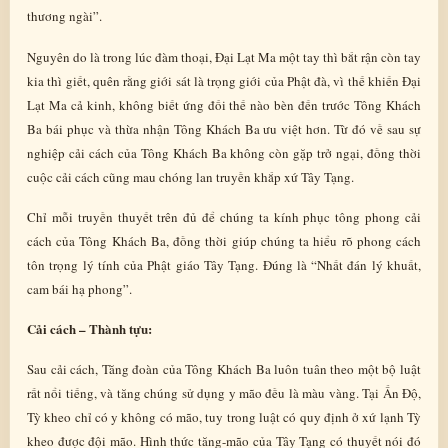
thương ngài”.
Nguyên do là trong lúc đàm thoại, Đại Lạt Ma một tay thì bắt rận còn tay
kia thì giết, quên rằng giới sát là trọng giới của Phật đà, vì thế khiến Đại
Lạt Ma cả kinh, không biết ứng đối thế nào bèn đến trước Tông Khách
Ba bái phục và thừa nhận Tông Khách Ba ưu việt hơn. Từ đó về sau sự
nghiệp cải cách của Tông Khách Ba không còn gặp trở ngại, đồng thời
cuộc cải cách cũng mau chóng lan truyền khắp xứ Tây Tạng.
Chỉ mỗi truyền thuyết trên đủ để chúng ta kính phục tông phong cải
cách của Tông Khách Ba, đồng thời giúp chúng ta hiểu rõ phong cách
tôn trọng lý tính của Phật giáo Tây Tạng. Đúng là “Nhất đán lý khuất,
cam bái hạ phong”.
Cải cách – Thành tựu:
Sau cải cách, Tăng đoàn của Tông Khách Ba luôn tuân theo một bộ luật
rất nổi tiếng, và tăng chúng sử dụng y mão đều là màu vàng. Tại Ấn Độ,
Tỳ kheo chỉ có y không có mão, tuy trong luật có quy định ở xứ lạnh Tỳ
kheo được đội mão. Hình thức tăng-mão của Tây Tạng có thuyết nói đó