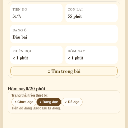
TIẾN ĐỘ
CÒN LẠI
31%
55 phút
ĐANG Ở
Đầu bài
PHIÊN ĐỌC
HÔM NAY
< 1 phút
< 1 phút
⌕ Tìm trong bài
0/20 phút
Hôm nay
Trạng thái trên thiết bị:
○ Chưa đọc
◐ Đang đọc
✓ Đã đọc
Tiến độ đang được lưu tự động.