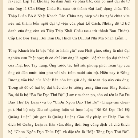
ra) cách Lạp Tát khoảng ba dặm Anh về phía bắc, còn có một đại đệ tử
của ông là Căn Đông Châu Ba (sau trở thành Đạt Lai) dựng chùa Trát
Thập Luân Bố ở Nhật Khách Tắc. Chùa này hiệp với ba ngôi chùa vừa
nêu mà thành bốn ngôi đại tự viện của phái Lỗ Cách. Những đệ tử trứ
danh của ông còn có Tiếp Tráp Khải Châu (sau trở thành Ban Thiền).
Cấp Lặc Bôi Tang, Bội Đan Dã, Thích Ca Dã, Đạt Nhĩ Ma Nhân Liễm…
Tông Khách Ba là bậc “đại tu hành giả” của Phật giáo, cũng là nhà đại
nghiên cứu Phật học; từ cổ chí kim ông là người “đệ nhất tập đại thành”
của Phật học Tây Tạng. Ông trước tác hết sức phong phú. Toàn tập của
ông có đến mười tám pho với sáu trăm mười sáu bộ. Hiện nay ở Đông
Dương văn khố của Nhật Bản còn lưu giữ đầy đủ toàn tập này của ông.
Trong số đó có hai bộ đại biểu cho tư tưởng trung tâm của Tông Khách
Ba, đó là bộ “Bồ Đề Đạo Thứ Đệ” (Lam rim chen po, còn có tên là Bồ Đề
Đạo Thứ Đệ Luận) và bộ “Chơn Ngôn Đạo Thứ Đệ” (Griags-rim chen-
po). Hai bộ này đều có quảng luận và lược luận; “Bồ Đề Đạo Thứ Đệ
Quảng Luận” (rút gọn là Quảng Luận). Gần đây pháp sư Pháp Tôn đã
dịch bộ Quảng Luận ra Hán văn, đồng thời ông cũng dịch và chú thích
bộ “Chơn Ngôn Đạo Thức Đệ” và đặc tên là “Mật Tông Đạo Thứ Đệ”.