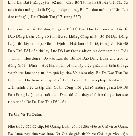
kinh Đại Bát Nhã, quyển 462 nói: “Chư Bồ Tát ma ha tát nên biết đầy đủ
tất cả đạo tướng, đó là Độc giác đạo tướng, Bồ Tát đạo tướng và Như Lai
đạo tướng” (“Đại Chánh Tạng” 7, trang 337).
Luận- nói về Bồ Tát đạo, thì giữa Bồ Đề Đạo Thứ Đệ Luận với Bồ Đề
Đạo Đăng Luận cũng có ít nhiều sự không đồng nhất. Bồ Đề Đạo Đăng
Luận thì lấy tam học Giới – Định – Huệ làm phần tế, trong khi Bồ Đề
Đạo Thứ Đệ Luận thì lấy Lục Độ làm thống nhiếp, và đem tam học Giới
– Định – Huệ dung hợp vào Lục độ. Bồ Đề Đạo Đăng Luận chủ trương
dùng Giới – Định – Huệ làm nhân lợi tha, lấy việc phát sinh thần thông,
và phước huệ song tu làm quả lợi tha. Về điểm này, Bồ Đề Đạo Thứ Đệ
Luận sau khi luận khái quát về Lục độ và Tứ nhiếp pháp, lại đặc biệt
xiển minh việc tu tập Chỉ–Quán, đồng thời giải rõ những gì mà Bồ Đề
Đạo Đăng Luận chưa nói đến. Điều đó cho thấy chỗ lập thuyết hết sức
tinh tế của Bồ Đề Đạo Thứ Đệ Luận.
Tu Chỉ Và Tu Quán:
Như trước đãù đề cập, bộ Quảng Luận có nói đến việc tu Chỉ và tu Quán.
Bộ Luận nầy dựa vào luận Du Già để giải thích về Chỉ, dựa vào luận