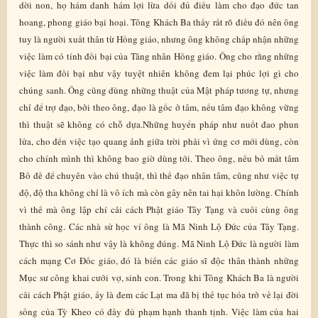
dời non, họ hám danh hám lợi lừa dối đủ điều làm cho đạo đức tan
hoang, phong giáo bại hoại. Tông Khách Ba thấy rất rõ điều đó nên ông
tuy là người xuất thân từ Hồng giáo, nhưng ông không chấp nhận những
việc làm có tính đồi bại của Tăng nhân Hồng giáo. Ông cho rằng những
việc làm đồi bại như vậy tuyệt nhiên không đem lại phúc lợi gì cho
chúng sanh. Ông cũng dùng những thuật của Mật pháp tương tự, nhưng
chỉ để trợ đạo, bởi theo ông, đạo là gốc ở tâm, nếu tâm đạo không vững
thì thuật sẽ không có chỗ dựa.Những huyển pháp như nuốt đao phun
lửa, cho đến việc tạo quang ảnh giữa trời phải vì ứng cơ mới dùng, còn
cho chính mình thì không bao giờ dùng tới. Theo ông, nếu bỏ mất tâm
Bồ đề để chuyên vào chú thuật, thì thế đạo nhân tâm, cũng như việc tự
độ, độ tha không chỉ là vô ích mà còn gây nên tai hại khôn lường. Chính
vì thế mà ông lập chí cải cách Phật giáo Tây Tạng và cuối cùng ông
thành công. Các nhà sử học ví ông là Mã Ninh Lộ Đức của Tây Tạng.
Thực thì so sánh như vậy là không đúng. Mã Ninh Lộ Đức là người làm
cách mạng Cơ Đốc giáo, đó là biến các giáo sĩ độc thân thành những
Mục sư công khai cưới vợ, sinh con. Trong khi Tông Khách Ba là người
cải cách Phật giáo, ấy là đem các Lạt ma đã bị thế tục hóa trở về lại đời
sống của Tỳ Kheo có đầy đủ phạm hạnh thanh tịnh. Việc làm của hai