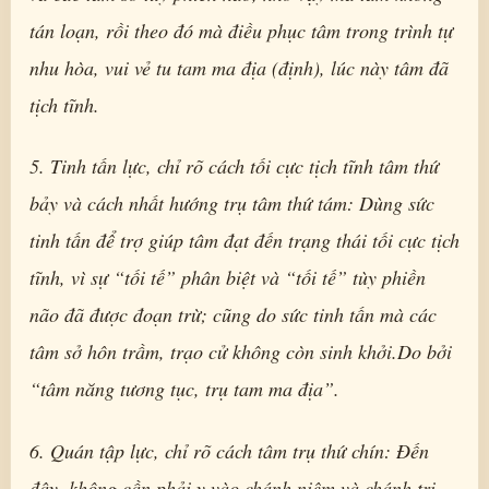
tán loạn, rồi theo đó mà điều phục tâm trong trình tự
nhu hòa, vui vẻ tu tam ma địa (định), lúc này tâm đã
tịch tĩnh.
5. Tinh tấn lực, chỉ rõ cách tối cực tịch tĩnh tâm thứ
bảy và cách nhất hướng trụ tâm thứ tám: Dùng sức
tinh tấn để trợ giúp tâm đạt đến trạng thái tối cực tịch
tĩnh, vì sự “tối tế” phân biệt và “tối tế” tùy phiền
não đã được đoạn trừ; cũng do sức tinh tấn mà các
tâm sở hôn trầm, trạo cử không còn sinh khởi.Do bởi
“tâm năng tương tục, trụ tam ma địa”.
6. Quán tập lực, chỉ rõ cách tâm trụ thứ chín: Đến
đây, không cần phải y vào chánh niệm và chánh tri,