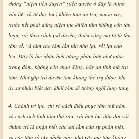
chóng “niệm tiền duyên” (tiền duyên ở đây là thính
văn lực và tư duy lực) khiến tâm an trụ; muốn vậy,
trước hết phải dùng niệm lực khiến tâm không còn tán
loạn, rồi theo cảnh (sở duyên) thiếu vắng mà từ từ thu
tâm về, và làm cho tâm lần lần nhỏ lại, rồi lại cao
lên. Đây là lúc nhận biết tướng phân biệt như nước
trong đầm, không còn chao động, hãy an tĩnh mà trụ
tâm. Như gặp trở duyên tâm không thể trụ được, khi
ấy sự phân biệt dấy khởi tâm sẽ tưởng nghĩ lung tung.
4. Chánh tri lực, chỉ rõ cách điều phục tâm thứ năm,
và cách tịch tĩnh tâm thứ sáu: cái biết lúc đầu đối với
chánh tri là nhận biết các sai lầm của sự phân biệt,
và các tâm sở tùy phiền não, nhờ vậy mà tâm không