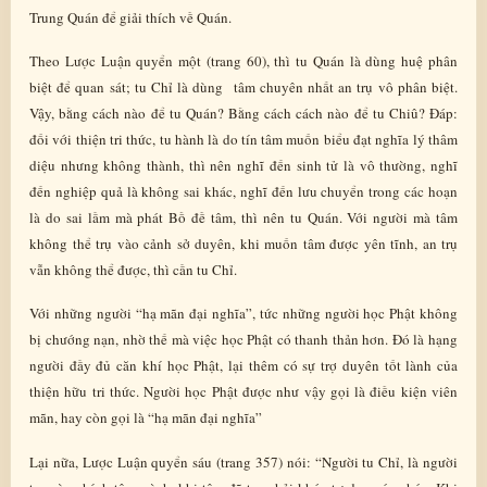
Trung Quán để giải thích về Quán.
Theo Lược Luận quyển một (trang 60), thì tu Quán là dùng huệ phân
biệt để quan sát; tu Chỉ là dùng tâm chuyên nhất an trụ vô phân biệt.
Vậy, bằng cách nào để tu Quán? Bằng cách cách nào để tu Chiû? Đáp:
đối với thiện tri thức, tu hành là do tín tâm muốn biểu đạt nghĩa lý thâm
diệu nhưng không thành, thì nên nghĩ đến sinh tử là vô thường, nghĩ
đến nghiệp quả là không sai khác, nghĩ đến lưu chuyển trong các hoạn
là do sai lầm mà phát Bồ đề tâm, thì nên tu Quán. Với người mà tâm
không thể trụ vào cảnh sở duyên, khi muốn tâm được yên tĩnh, an trụ
vẫn không thể được, thì cần tu Chỉ.
Với những người “hạ mãn đại nghĩa”, tức những người học Phật không
bị chướng nạn, nhờ thế mà việc học Phật có thanh thản hơn. Đó là hạng
người đầy đủ căn khí học Phật, lại thêm có sự trợ duyên tốt lành của
thiện hữu tri thức. Người học Phật được như vậy gọi là điều kiện viên
mãn, hay còn gọi là “hạ mãn đại nghĩa”
Lại nữa, Lược Luận quyển sáu (trang 357) nói: “Người tu Chỉ, là người