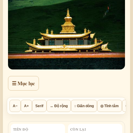
☰ Mục lục
A−
A+
Serif
↔ Độ rộng
↕ Giãn dòng
◎ Tĩnh tâm
⚙ Th
TIẾN ĐỘ
CÒN LẠI