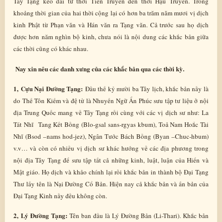
Tây Tạng kéo dài từ thời Tiền Truyền đến thời Hậu Truyền. Trong
khoảng thời gian của hai thời cộng lại có hơn ba trăm năm mươi vị dịch
kinh Phật từ Phạn văn và Hán văn ra Tạng văn. Cả trước sau họ dịch
được hơn năm nghìn bộ kinh, chưa nói là nội dung các khắc bản giữa
các thời cũng có khác nhau.
Nay xin nêu các danh xưng của các khắc bản qua các thời kỳ.
1, Cựu Nại Đường Tạng:
Đầu thế kỷ mười ba Tây lịch, khắc bản nầy là
do Thế Tôn Kiếm và đệ tử là Nhuyến Ngữ Ẩn Phúc sưu tập tư liệu ở nội
địa Trung Quốc mang về Tây Tạng rồi cùng với các vị dịch sư như: La
Tát Nhĩ Tang Kết Bồng (Blo-gsal sans-rgyas kbum), Toả Nam Hoắc Tài
Nhĩ (Bsod –nams hod-jez), Ngân Tước Bách Bồng (Byan –Chuc-hbum)
v.v… và còn có nhiều vị dịch sư khác hướng về các địa phương trong
nội địa Tây Tạng để sưu tập tất cả những kinh, luật, luận của Hiển và
Mật giáo. Họ dịch và khảo chính lại rồi khắc bản in thành bộ Đại Tạng
Thư lấy tên là Nại Đường Cổ Bản. Hiện nay cả khắc bản và ấn bản của
Đại Tạng Kinh nầy đều không còn.
2, Lý Đường Tạng:
Tên ban đầu là Lý Đường Bản (Li-Thari). Khắc bản