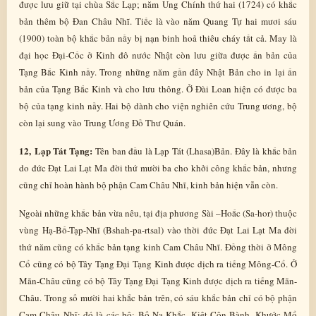
được lưu giữ tại chùa Sắc Lạp; năm Ung Chính thứ hai (1724) có khắc
bản thêm bộ Đan Châu Nhĩ. Tiếc là vào năm Quang Tự hai mươi sáu
(1900) toàn bộ khắc bản nầy bị nạn binh hoả thiêu cháy tất cả. May là
đại học Đại-Cốc ở Kinh đô nước Nhật còn lưu giữa được ấn bản của
Tạng Bắc Kinh nầy. Trong những năm gần đây Nhật Bản cho in lại ấn
bản của Tạng Bắc Kinh và cho lưu thông. Ở Đài Loan hiện có được ba
bộ của tạng kinh nầy. Hai bộ dành cho viện nghiên cứu Trung ương, bộ
còn lại sung vào Trung Ương Đồ Thư Quán.
12, Lạp Tát Tạng:
Tên ban đầu là Lạp Tát (Lhasa)Bản. Đây là khắc bản
do đức Đạt Lai Lạt Ma đời thứ mười ba cho khởi công khắc bản, nhưng
cũng chỉ hoàn hành bộ phận Cam Châu Nhĩ, kinh bản hiện vẫn còn.
Ngoài những khắc bản vừa nêu, tại địa phương Sài –Hoắc (Sa-hor) thuộc
vùng Hạ-Bố-Tạp-Nhĩ (Bshah-pa-rtsal) vào thời đức Đạt Lai Lạt Ma đời
thứ năm cũng có khắc bản tạng kinh Cam Châu Nhĩ. Đồng thời ở Mông
Cổ cũng có bộ Tây Tạng Đại Tạng Kinh được dịch ra tiếng Mông-Cổ. Ở
Mãn-Châu cũng có bộ Tây Tạng Đại Tạng Kinh được dịch ra tiếng Mãn-
Châu. Trong số mười hai khắc bản trên, có sáu khắc bản chỉ có bộ phận
Cam Châu Nhĩ; đó là các bộ: Bố Na Khắc, Kiệt Côn Bành, Khước Mổ