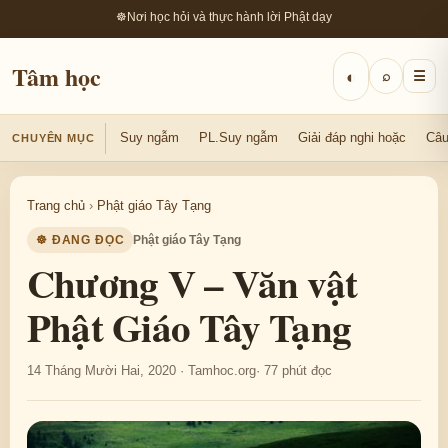
☸
Nơi học hỏi và thực hành lời Phật dạy
Tâm học
◐
⌕
☰
Suy ngẫm
PL.Suy ngẫm
Giải đáp nghi hoặc
Câu
CHUYÊN MỤC
Trang chủ
›
Phật giáo Tây Tạng
☸ ĐANG ĐỌC
Phật giáo Tây Tạng
Chương V – Văn vật
Phật Giáo Tây Tạng
14 Tháng Mười Hai, 2020 · Tamhoc.org
· 77 phút đọc