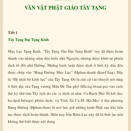
VĂN VẬT PHẬT GIÁO TÂY TẠNG
Tiết 1
Tây Tạng Đại Tạng Kinh
Mục Lục Tạng Kinh. “Tây Tạng Văn Đại Tạng Kinh” tuy đã được hoàn
thành vào nhưng năm đầu triều nhà Nguyên, nhưng được khởi sự phiên
dịch từ đời nhà Đường. Những kinh luận được dịch ở thời kỳ đầu đều
được chép vào “Bàng Đường Mục Lục” (Hphan-thanh dkar-Chag). Đây
là “Đệ nhất bộ kinh lục” của Tây Tạng. Đó là căn cứ vào thuyết nói rằng
ở thời đại của Tạng vương Mâu Đề Tán phổ (Ma-tig-btsan-pa) vào cuối
thế kỷ thứ tám Tây lịch do các vị dịch sư như: Ca-Bạch Phổ Tử kết (ka-
ba-dpal-brtsegs) phiên dịch, và Tịnh Xá Ca-Di (Ka-Me) ở địa phương
Bàng Đường (Hphan-than) là nơi lưu giữ những kinh Phật sau khi liên
tục được dịch hoàn thành. Hiện nay bản Biên-Lục nầy đã bị thất lạc nên
không thể biết được nội dung.