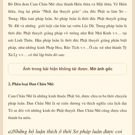
Bố Đốn đem Cam Châu Nhĩ chia thành Hiển thừa và Mật thừa. Về Hiển
thừa, ông lại phân “Nhất đại thuyết giáo” của đức Phật ra làm Sơ –
Trung- Hậu tam pháp luân. Sơ pháp luân là thời đức Phật thuyết giảng
Tứ -Đế và những giới luật căn bản tại vườn Lộc Dã. Trung pháp luân là
thời đức Phật thuyết giảng pháp vô tướng như Bát Nhã Kinh v.v… tại
núi Linh Thứu. Hậu pháp luân là thời đức Phật thuyết giảng phân biệt
pháp, như những kinh Pháp Hoa, Bảo Tích v.v…Ở các xứ như thành Tỳ
Xá Ly v.v… có thể lập biểu đồ sau:
Ảnh trong bài hiện không tải được.
Mở ảnh gốc
2, Phân loại Đan Châu Nhĩ:
Cam Châu Nhĩ là những kinh thuộc Phật bộ, được chia ra ba thời chuyển
pháp luân. Đan Châu Nhĩ là sự xiển dương và thích nghĩa của lịch đại
Tổ sư đối với những kinh do Phật thuyết. Đan Châu Nhĩ cũng được chia
thành ba môn.
a)Những bộ luận thích ở thời Sơ pháp luân được coi