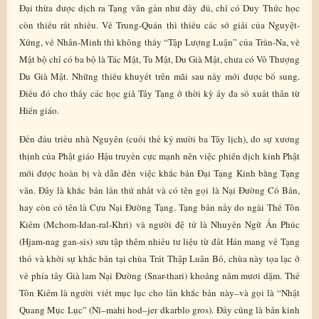
Đại thừa được dịch ra Tạng văn gần như đầy đủ, chỉ có Duy Thức học
còn thiếu rất nhiều. Về Trung-Quán thì thiếu các sớ giải của Nguyệt-
Xứng, về Nhân-Minh thì không thấy “Tập Lượng Luận” của Trần-Na, về
Mật bộ chỉ có ba bộ là Tác Mật, Tu Mật, Du Già Mật, chưa có Vô Thượng
Du Già Mật. Những thiếu khuyết trên mãi sau nầy mới được bổ sung.
Điều đó cho thấy các học giả Tây Tạng ở thời kỳ ấy đa số xuất thân từ
Hiển giáo.
Đến đầu triều nhà Nguyên (cuối thế kỷ mười ba Tây lịch), do sự xương
thịnh của Phật giáo Hậu truyền cực mạnh nên việc phiên dịch kinh Phật
mới được hoàn bị và dẫn đến việc khắc bản Đại Tạng Kinh bằng Tạng
văn. Đây là khắc bản lần thứ nhất và có tên gọi là Nại Đường Cổ Bản,
hay còn có tên là Cựu Nại Đường Tạng. Tạng bản nầy do ngài Thế Tôn
Kiếm (Mchom-Idan-ral-Khri) và người đệ tử là Nhuyến Ngữ Ẩn Phúc
(Hjam-nag gan-sis) sưu tập thêm nhiều tư liệu từ đất Hán mang về Tạng
thổ và khởi sự khắc bản tại chùa Trát Thập Luân Bố, chùa này tọa lạc ở
về phía tây Già lam Nại Đường (Snar-thari) khoảng năm mươi dặm. Thế
Tôn Kiếm là người viết mục lục cho lần khắc bản này–và gọi là “Nhật
Quang Mục Lục” (Nĩ–mahi hod–jer dkarblo gros). Đấy cũng là bản kinh