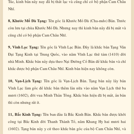
Túc, kinh bản nầy nay đã bị thất lạc và cũng chỉ có bộ phận Cam Châu
Nhĩ.
8, Khước Mổ Đà Tạng:
Tên gốc là Khước Mổ Đà (Cha-mdo) Bản. Trước
còn lưu tại chùa Khước Mổ Đà. Nhưng nay thì kinh bản nầy đã bị mất và
cũng chỉ có bộ phận Cam Châu Nhĩ.
9, Vĩnh Lạc Tạng:
Tên gốc là Vĩnh Lạc Bản. Đây là khắc bản Tạng Văn
Đại Tạng Kinh tại Trung Quốc, vào năm Vĩnh Lạc thứ tám (1410) đời
nhà Minh. Khắc bản nầy dựa theo Nại Đường Cổ Bản để khắc bản và chỉ
khắc được bộ phận Cam Châu Nhĩ. Kinh bản hiện nay không còn.
10, Vạn-Lịch Tạng:
Tên gốc là Vạn-Lịch Bản. Tạng bản nầy lấy bản
Vĩnh Lạc làm gốc để khắc bản thêm lần nữa vào năm Vạn Lịch thứ ba
mươi (1602), đời vua Minh Thần Tông. Khắc bản hiện đã bị mất, ấn bản
thì còn nhưng rất ít.
11, Bắc Kinh Tạng:
Tên ban đầu là Bắc Kinh Bản. Khắc bản được khởi
công tại Bắc Kinh đời Thanh Thành Tổ, năm Khang Hy hai mươi hai
(1602). Tạng bản nầy y cứ theo khắc bản gốc của bộ Cam Châu Nhĩ, và