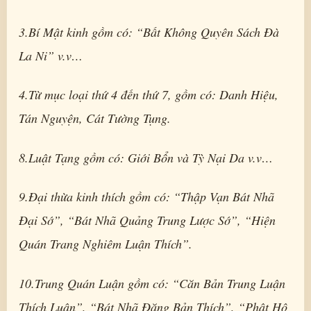
3.Bí Mật kinh gồm có: “Bất Không Quyên Sách Đà
La Ni” v.v…
4.Từ mục loại thứ 4 đến thứ 7, gồm có: Danh Hiệu,
Tán Nguyện, Cát Tường Tụng.
8.Luật Tạng gồm có: Giới Bổn và Tỳ Nại Da v.v…
9.Đại thừa kinh thích gồm có: “Thập Vạn Bát Nhã
Đại Sớ”, “Bát Nhã Quảng Trung Lược Sớ”, “Hiện
Quán Trang Nghiêm Luận Thích”.
10.Trung Quán Luận gồm có: “Căn Bản Trung Luận
Thích Luận”, “Bát Nhã Đăng Bản Thích”, “Phật Hộ