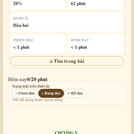
20%
62 phút
ĐANG Ở
Đầu bài
PHIÊN ĐỌC
HÔM NAY
< 1 phút
< 1 phút
⌕ Tìm trong bài
0/20 phút
Hôm nay
Trạng thái trên thiết bị:
○ Chưa đọc
◐ Đang đọc
✓ Đã đọc
Tiến độ đang được lưu tự động.
CHƯƠNG V