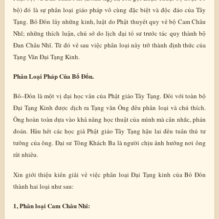
bộ) đó là sự phân loại giáo pháp vô cùng đặc biệt và độc đáo của Tây
Tạng. Bố Đốn lấy những kinh, luật do Phật thuyết quy về bộ Cam Châu
Nhĩ; những thích luận, chú sớ do lịch đại tổ sư trước tác quy thành bộ
Đan Châu Nhĩ. Từ đó về sau việc phân loại nầy trở thành định thức của
Tạng Văn Đại Tạng Kinh.
Phân Loại Pháp Của Bố Đốn.
Bố–Đốn là một vị đại học vấn của Phật giáo Tây Tạng. Đối với toàn bộ
Đại Tạng Kinh được dịch ra Tạng văn Ông đều phân loại và chú thích.
Ông hoàn toàn dựa vào khả năng học thuật của mình mà cân nhắc, phán
đoán. Hầu hết các học giả Phật giáo Tây Tạng hậu lai đều tuân thủ tư
tưởng của ông. Đại sư Tông Khách Ba là người chịu ảnh hưởng nơi ông
rất nhiều.
Xin giới thiệu kiến giải về việc phân loại Đại Tạng kinh của Bố Đốn
thành hai loại như sau:
1, Phân loại Cam Châu Nhĩ: