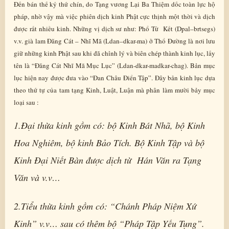
Đến bán thế kỷ thứ chín, do Tạng vương Lại Ba Thiệm dốc toàn lực hộ
pháp, nhờ vậy mà việc phiên dịch kinh Phật cực thịnh một thời và dịch
được rất nhiều kinh. Những vị dịch sư như: Phổ Tử Kết (Dpal–brtsegs)
v.v. già lam Đăng Cát – Nhĩ Mã (Ldan–dkar-ma) ở Thổ Đường là nơi lưu
giữ những kinh Phật sau khi đã chỉnh lý và biên chép thành kinh lục, lấy
tên là “Đăng Cát Nhĩ Mã Mục Lục” (Ldan-dkar-madkar-chag). Bản mục
lục hiện nay được đưa vào “Đan Châu Điển Tập”. Đây bản kinh lục dựa
theo thứ tự của tam tạng Kinh, Luật, Luận mà phân làm mười bảy mục
loại sau :
1.Đại thừa kinh gồm có: bộ Kinh Bát Nhã, bộ Kinh
Hoa Nghiêm, bộ kinh Bảo Tích. Bộ Kinh Tập và bộ
Kinh Đại Niết Bàn được dịch từ Hán Văn ra Tạng
Văn và v.v…
2.Tiểu thừa kinh gồm có: “Chánh Pháp Niệm Xứ
Kinh” v.v… sau có thêm bộ “Pháp Tập Yếu Tụng”.