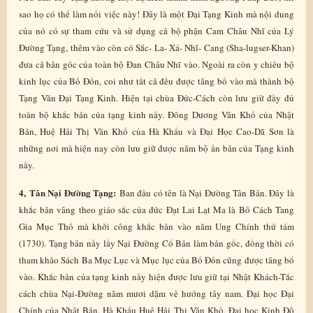
sao họ có thể làm nổi việc này! Đây là một Đại Tạng Kinh mà nội dung
của nó có sự tham cứu và sử dụng cả bộ phận Cam Châu Nhĩ của Lý
Đường Tạng, thêm vào còn có Sắc- La- Xá- Nhĩ- Cang (Sha-lugser-Khan)
đưa cả bản gốc của toàn bộ Đan Châu Nhĩ vào. Ngoài ra còn y chiếu bộ
kinh lục của Bố Đốn, coi như tất cả đều được tăng bổ vào mà thành bộ
Tạng Văn Đại Tạng Kinh. Hiện tại chùa Đức-Cách còn lưu giữ đầy đủ
toàn bộ khắc bản của tạng kinh nầy. Đông Dương Văn Khố của Nhật
Bản, Huệ Hải Thị Văn Khố của Hà Khẩu và Đại Học Cao-Dã Sơn là
những nơi mà hiện nay còn lưu giữ được năm bộ ấn bản của Tạng kinh
nầy.
4, Tân Nại Đường Tạng:
Ban đầu có tên là Nại Đường Tân Bản. Đây là
khắc bản vâng theo giáo sắc của đức Đạt Lai Lạt Ma là Bố Cách Tang
Gia Mục Thố mà khởi công khắc bản vào năm Ung Chính thứ tám
(1730). Tạng bản nầy lấy Nại Đường Cổ Bản làm bản gốc, đồng thời có
tham khảo Sách Ba Mục Lục và Mục lục của Bố Đốn cũng được tăng bổ
vào. Khắc bản của tạng kinh nầy hiện được lưu giữ tại Nhật Khách-Tắc
cách chùa Nại-Đường năm mươi dặm về hướng tây nam. Đại học Đại
Chính của Nhật Bản, Hà Khẩu Huệ Hải Thị Văn Khố, Đại học Kinh Đô