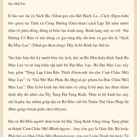
lục thứ ba.
Ít lâu sau lại có Sách Ba (Tshal-pa) của Kết Bạch La –Cách (Dges-bahi
blo gros) tại Tịnh xá Cống Đường (Guri-than) cách Lạp Tát năm mươi
dặm về phía đông đứng ra biên lục kinh tạng. Kinh tạng nầy so với Nại
Đường Cổ Bản về nội dung có gia tăng đầy đủ hơn và gọi tên là “Sách
Ba Mục Lục” (Tshal-pa dkar-chag). Đây là bộ Kinh lục thứ tư.
Vào hậu bán thế kỷ mười bốn tây lịch, đại sư Bố Đốn hiệu đính Sách Ba
Mục Lục và tự ông biên tập một bộ Đại Mục Lục. Bộ Đại Mục Lục nầy
bao gồm “Tùng Lạp Lâm Bảo Thiết (Gsun-rab rin-che Cam Châu Nhĩ)
Mục Lục” và “Giá Nhỉ Bão Phần Ba (Rgyal-po phren-ba Đan Châu Nhĩ)
Mục Lục”. Đây là bộ kinh lục thứ năm và cũng là bộ mục lục được thẩm
định đầy đủ nhất của Tây Tạng Đại Tạng Kinh. Thực ra bộ kinh lục nầy
chỉ là phụ lục nhằm giúp đại sư Bố Đốn viết bộ Thiện Thệ Giáo Pháp Sử
(Bde-gsegs bstan-pahi chos hbyun).
Đại sư Bố Đốn-người đem toàn bộ Đại Tạng Kinh bằng tiếng Tạng phân
ra thành Cam Châu Nhĩ (Bkah-hgyur – hay còn gọi là Giáo Sắc Bộ hoặc
Phật bộ) và Đan Châu Nhĩ (Bstan-hgyur, còn gọi Luận Thuật bộ hoặc Tổ