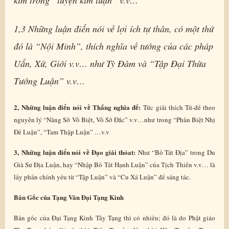
1,3 Những luận điển nói về lợi ích tự thân, có một thứ
đó là “Nội Minh”, thích nghĩa về tướng của các pháp
Uẩn, Xứ, Giới v.v… như Tỳ Đàm và “Tập Đại Thừa
Tướng Luận” v.v…
2, Những luận điển nói về Thắng nghĩa đế:
Tức giải thích Tứ-đế theo
nguyên lý “Năng Sở Vô Biệt, Vô Sở Đắc” v.v…như trong “Phân Biệt Nhị
Đế Luận”, “Tam Thập Luận” …v.v
3, Những luận điển nói về Đạo giải thóat:
Như “Bồ Tát Địa” trong Du
Già Sư Địa Luận, hay “Nhập Bồ Tát Hạnh Luận” của Tịch Thiên v.v… là
lấy phần chính yếu từ “Tập Luận” và “Cu Xá Luận” để sáng tác.
Bản Gốc của Tạng Văn Đại Tạng Kinh
Bản gốc của Đại Tạng Kinh Tây Tạng thì có nhiều; đó là do Phật giáo