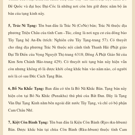
Đế Quốc và đại học Đại-Cốc là những nơi còn lưu giữ được năm bộ ấn
bản của tạng kinh nầy.
5, Trác Ni Tạng:
Tên ban đầu là Trác Ni (CoNe) bản; Trác Ni thuộc địa
phương Triệu Châu của tỉnh Cam –Túc, cũng là nơi ngụ cư của đồng bào
Tây Tạng hệ An-Đa (trích: Nghiên cứu Tây Tạng-trang 57). Có thuyết
cho rằng địa phương Trác Ni thuộc nội cảnh tỉnh Thanh Hải (Phật giáo
Đại Từ Điển của Vọng Nguyệt Thị-trang 6318; Đông Á Phật Giáo Sử của
Kim Sơn Chánh Hảo-trang 429). Có thuyết nói tạng bản nầy hiện vẫn
còn nhưng không rõ là được khởi công khắc bản vào năm nào, có người
nói là có sau Đức Cách Tạng Bản.
6, Bố Na Khắc Tạng:
Ban đầu có tên là Bố Nã Khắc Bản. Tạng bản nầy
hiện còn tại Bố Na Khắc (Punakha) thủ phủ của Bất Đan. Đây là Tạng
Văn Đại Tạng Kinh nằm bên ngoài đất nước Tây Tạng, và chỉ có bộ phận
Cam Châu Nhĩ.
7, Kiệt Côn Bành Tạng:
Tên ban đầu là Kiện Côn Bành (Rjes rku-hbum)
Bản. Được khắc bản tại chùa Côn Bành (Rku-hbum) thuộc tỉnh Cam