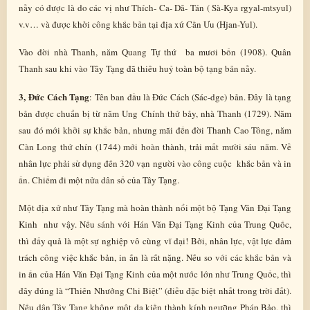
nầy có được là do các vị như Thích- Ca- Dã- Tán ( Sà-Kya rgyal-mtsyul)
v.v… và được khởi công khắc bản tại địa xứ Cần Ưu (Hjan-Yul).
Vào đời nhà Thanh, năm Quang Tự thứ ba mươi bốn (1908). Quân
Thanh sau khi vào Tây Tạng đã thiêu huỷ toàn bộ tạng bản nầy.
3, Đức Cách Tạng
: Tên ban đầu là Đức Cách (Sác-dge) bản. Đây là tạng
bản được chuẩn bị từ năm Ung Chính thứ bảy, nhà Thanh (1729). Năm
sau đó mới khởi sự khắc bản, nhưng mãi đến đời Thanh Cao Tông, năm
Càn Long thứ chín (1744) mới hoàn thành, trải mất mười sáu năm. Về
nhân lực phải sử dụng đến 320 vạn người vào công cuộc khắc bản và in
ấn. Chiếm đi một nửa dân số của Tây Tạng.
Một địa xứ như Tây Tạng mà hoàn thành nổi một bộ Tạng Văn Đại Tạng
Kinh như vậy. Nếu sánh với Hán Văn Đại Tạng Kinh của Trung Quốc,
thì đấy quả là một sự nghiệp vô cùng vĩ đại! Bởi, nhân lực, vật lực đảm
trách công việc khắc bản, in ấn là rất nặng. Nếu so với các khắc bản và
in ấn của Hán Văn Đại Tạng Kinh của một nước lớn như Trung Quốc, thì
đây đúng là “Thiên Nhưởng Chi Biệt” (điều đặc biệt nhất trong trời đất).
Nếu dân Tây Tạng không một dạ kiền thành kính ngưỡng Pháp Bảo, thì